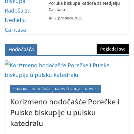
Poruka biskupa Radoša za Nedjelju
Caritasa
13. prosinca 2025.
Hodočašća
Pogledaj sve
BISKUPIJA
HODOČAŠĆA
MONS. ŠTIRONJA
NOVOSTI
Korizmeno hodočašće Porečke i
Pulske biskupije u pulsku
katedralu