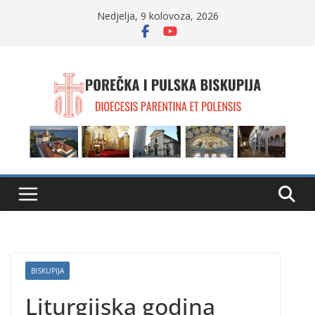
Skip
Nedjelja, 9 kolovoza, 2026
to
content
BISKUPIJA
Liturgijska godina