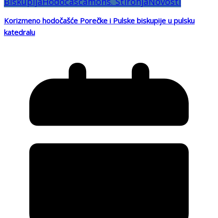
Biskupija
Hodočašća
mons. Štironja
Novosti
Korizmeno hodočašće Porečke i Pulske biskupije u pulsku
katedralu