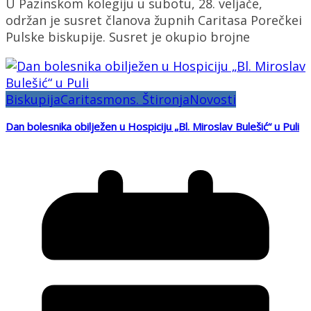
U Pazinskom kolegiju u subotu, 28. veljače,
održan je susret članova župnih Caritasa Porečkei
Pulske biskupije. Susret je okupio brojne
Biskupija
Caritas
mons. Štironja
Novosti
Dan bolesnika obilježen u Hospiciju „Bl. Miroslav Bulešić“ u Puli