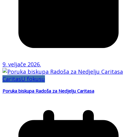
9. veljače 2026.
Caritas
U fokusu
Poruka biskupa Radoša za Nedjelju Caritasa