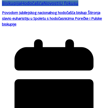
Biskupija
Hodočašća
Novosti
U fokusu
Povodom Jubilejskog nacionalnog hodočašća biskup Štironja
slavio euharistiju u Spoletu s hodočasnicima Porečke i Pulske
biskupije