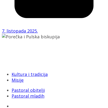
7. listopada 2025.
Porečka i Pulska biskupija
Dobrilina 3, 52440 Poreč
Tel: 052/432-064
E-mail: biskupija@ppb.hr
Kultura i tradicija
Misije
Pastoral obitelji
Pastoral mladih