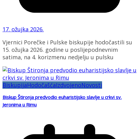
17. ožujka 2026.
Vjernici Porečke i Pulske biskupije hodočastili su
15. ožujka 2026. godine u poslijepodnevnim
satima, na 4. korizmenu nedjelju u pulsku
Biskupija
Hodočašća
Izdvojeno
Novosti
Biskup Štironja predvodio euharistijsko slavlje u crkvi sv.
Jeronima u Rimu