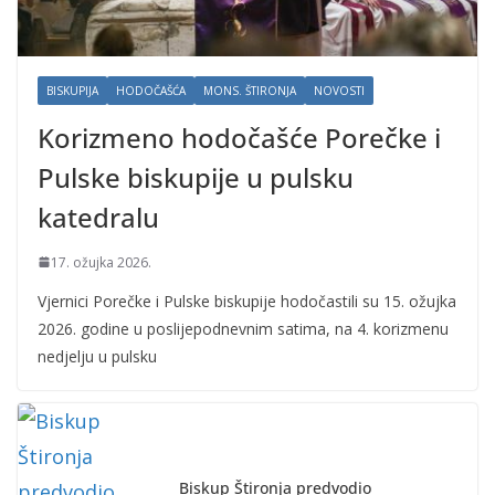
BISKUPIJA
HODOČAŠĆA
MONS. ŠTIRONJA
NOVOSTI
Korizmeno hodočašće Porečke i
Pulske biskupije u pulsku
katedralu
17. ožujka 2026.
Vjernici Porečke i Pulske biskupije hodočastili su 15. ožujka
2026. godine u poslijepodnevnim satima, na 4. korizmenu
nedjelju u pulsku
Biskup Štironja predvodio