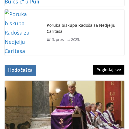
Poruka biskupa Radoša za Nedjelju
Caritasa
13. prosinca 2025.
Hodočašća
Pogledaj sve