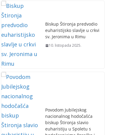
Biskup Štironja predvodio
euharistijsko slavlje u crkvi
sv. Jeronima u Rimu
10. listopada 2025.
Povodom Jubilejskog
nacionalnog hodočašća
biskup Štironja slavio
euharistiju u Spoletu s