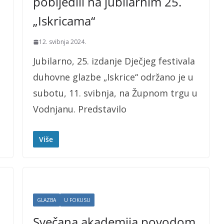
pobijedili na jubilarnim 25.
„Iskricama“
12. svibnja 2024.
Jubilarno, 25. izdanje Dječjeg festivala
duhovne glazbe „Iskrice“ održano je u
subotu, 11. svibnja, na Župnom trgu u
Vodnjanu. Predstavilo
Više
GLAZBA
U FOKUSU
Svečana akademija povodom