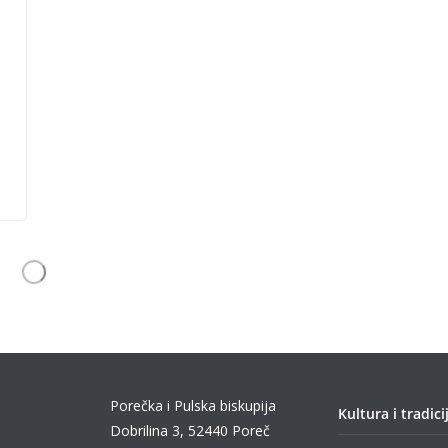
Porečka i Pulska biskupija
Kultura i tradici
Dobrilina 3, 52440 Poreč