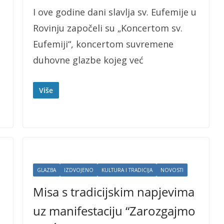
I ove godine dani slavlja sv. Eufemije u
Rovinju započeli su „Koncertom sv.
Eufemiji“, koncertom suvremene
duhovne glazbe kojeg već
Više
GLAZBA
IZDVOJENO
KULTURA I TRADICIJA
NOVOSTI
Misa s tradicijskim napjevima
uz manifestaciju “Zarozgajmo