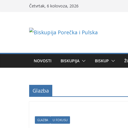
Skip
Četvrtak, 6 kolovoza, 2026
to
content
NOVOSTI
BISKUPIJA
BISKUP
Ž
Glazba
GLAZBA
U FOKUSU