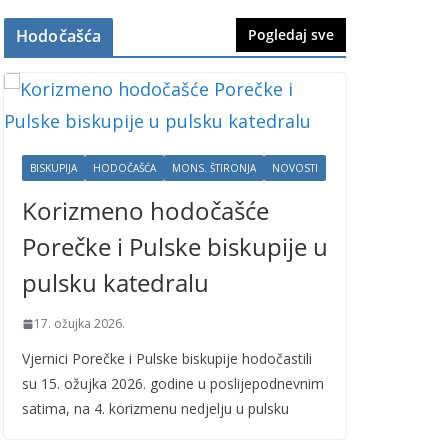
Hodočašća
Pogledaj sve
BISKUPIJA
HODOČAŠĆA
MONS. ŠTIRONJA
NOVOSTI
Korizmeno hodočašće
Porečke i Pulske biskupije u
pulsku katedralu
17. ožujka 2026.
Vjernici Porečke i Pulske biskupije hodočastili
su 15. ožujka 2026. godine u poslijepodnevnim
satima, na 4. korizmenu nedjelju u pulsku