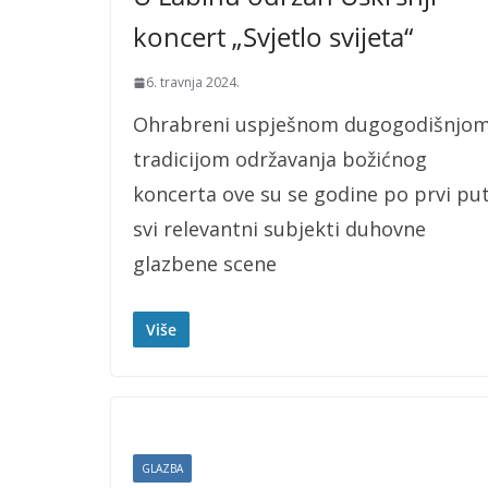
koncert „Svjetlo svijeta“
6. travnja 2024.
Ohrabreni uspješnom dugogodišnjo
tradicijom održavanja božićnog
koncerta ove su se godine po prvi pu
svi relevantni subjekti duhovne
glazbene scene
Više
GLAZBA