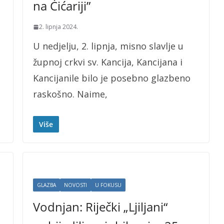
na Ćićariji”
2. lipnja 2024.
U nedjelju, 2. lipnja, misno slavlje u
župnoj crkvi sv. Kancija, Kancijana i
Kancijanile bilo je posebno glazbeno
raskošno. Naime,
Više
GLAZBA
NOVOSTI
U FOKUSU
Vodnjan: Riječki „Ljiljani“