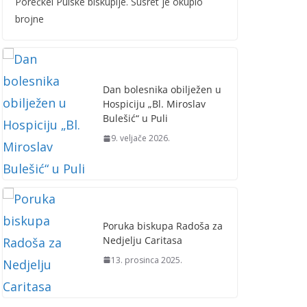
Porečkei Pulske biskupije. Susret je okupio
brojne
Dan bolesnika obilježen u
Hospiciju „Bl. Miroslav
Bulešić“ u Puli
9. veljače 2026.
Poruka biskupa Radoša za
Nedjelju Caritasa
13. prosinca 2025.