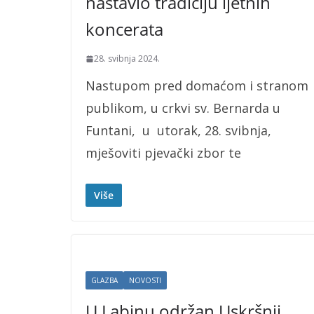
nastavio tradiciju ljetnih
koncerata
28. svibnja 2024.
Nastupom pred domaćom i stranom
publikom, u crkvi sv. Bernarda u
Funtani, u utorak, 28. svibnja,
mješoviti pjevački zbor te
Više
GLAZBA
NOVOSTI
U Labinu održan Uskršnji