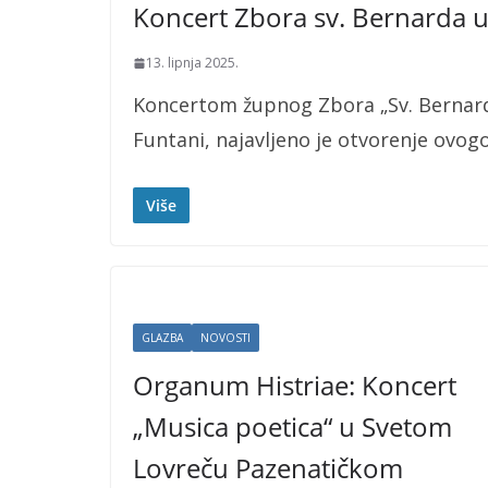
Koncert Zbora sv. Bernarda u
13. lipnja 2025.
Koncertom župnog Zbora „Sv. Bernard“,
Funtani, najavljeno je otvorenje ovogo
Više
GLAZBA
NOVOSTI
Organum Histriae: Koncert
„Musica poetica“ u Svetom
Lovreču Pazenatičkom