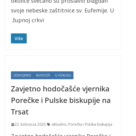
okolice svečano su proslavili blagdan
svoje nebeske zaštitnice sv. Eufemije. U
župnoj crkvi
Više
IZDVOJENO
NOVOSTI
U FOKUSU
Zavjetno hodočašće vjernika
Porečke i Pulske biskupije na
Trsat
22. kolovoza 2025.
aktualno
,
Porečka i Pulska biskupija