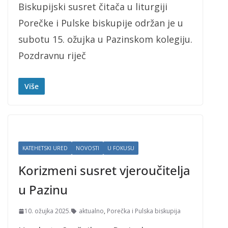
Biskupijski susret čitača u liturgiji
Porečke i Pulske biskupije održan je u
subotu 15. ožujka u Pazinskom kolegiju.
Pozdravnu riječ
Više
KATEHETSKI URED
NOVOSTI
U FOKUSU
Korizmeni susret vjeroučitelja
u Pazinu
10. ožujka 2025.
aktualno
,
Porečka i Pulska biskupija