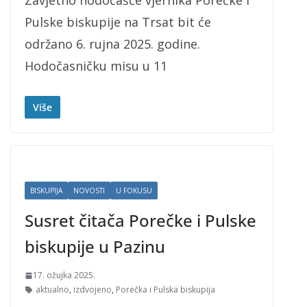
Zavjetno hodočašće vjernika Porečke i
Pulske biskupije na Trsat bit će
održano 6. rujna 2025. godine.
Hodočasničku misu u 11
Više
BISKUPIJA
NOVOSTI
U FOKUSU
Susret čitača Porečke i Pulske
biskupije u Pazinu
17. ožujka 2025.
aktualno
,
izdvojeno
,
Porečka i Pulska biskupija