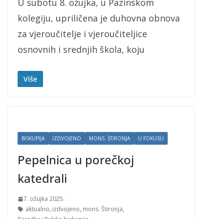
U subotu 8. ožujka, u Pazinskom
kolegiju, upriličena je duhovna obnova
za vjeroučitelje i vjeroučiteljice
osnovnih i srednjih škola, koju
Više
BISKUPIJA
IZDVOJENO
MONS. ŠTIRONJA
U FOKUSU
Pepelnica u porečkoj
katedrali
7. ožujka 2025.
aktualno
,
izdvojeno
,
mons. Štironja
,