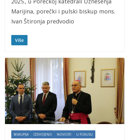
2025., u Porečkoj katedrali Uznesenja
Marijina, porečki i pulski biskup mons.
Ivan Štironja predvodio
Više
BISKUPIJA
IZDVOJENO
NOVOSTI
U FOKUSU