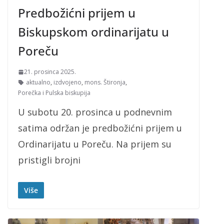
Predbožićni prijem u
Biskupskom ordinarijatu u
Poreču
21. prosinca 2025.
aktualno
,
izdvojeno
,
mons. Štironja
,
Porečka i Pulska biskupija
U subotu 20. prosinca u podnevnim
satima održan je predbožićni prijem u
Ordinarijatu u Poreču. Na prijem su
pristigli brojni
Više