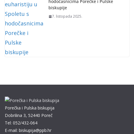
hodočasnicima Porečke i Pulske
biskupije
7. listopada 2025.
Porečka i Pulska biskupija
Dobrilina 3, 52440 Poreč
Tel: 052/432-064
E-mail: biskupija@ppb.hr