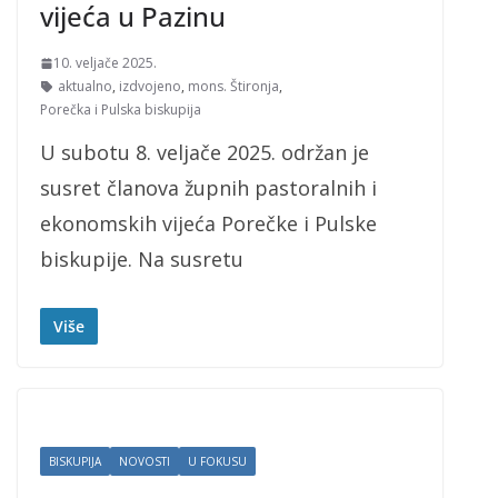
vijeća u Pazinu
10. veljače 2025.
aktualno
,
izdvojeno
,
mons. Štironja
,
Porečka i Pulska biskupija
U subotu 8. veljače 2025. održan je
susret članova župnih pastoralnih i
ekonomskih vijeća Porečke i Pulske
biskupije. Na susretu
Više
BISKUPIJA
NOVOSTI
U FOKUSU