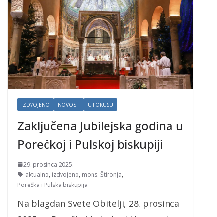
IZDVOJENO
NOVOSTI
U FOKUSU
Zaključena Jubilejska godina u
Porečkoj i Pulskoj biskupiji
29. prosinca 2025.
aktualno
,
izdvojeno
,
mons. Štironja
,
Porečka i Pulska biskupija
Na blagdan Svete Obitelji, 28. prosinca