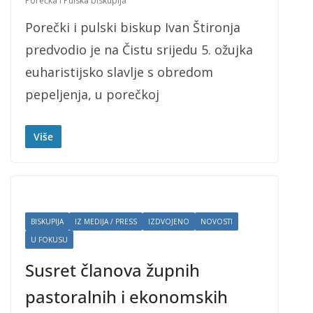
Porečka i Pulska biskupija
Porečki i pulski biskup Ivan Štironja
predvodio je na Čistu srijedu 5. ožujka
euharistijsko slavlje s obredom
pepeljenja, u porečkoj
Više
BISKUPIJA
IZ MEDIJA / PRESS
IZDVOJENO
NOVOSTI
U FOKUSU
Susret članova župnih
pastoralnih i ekonomskih