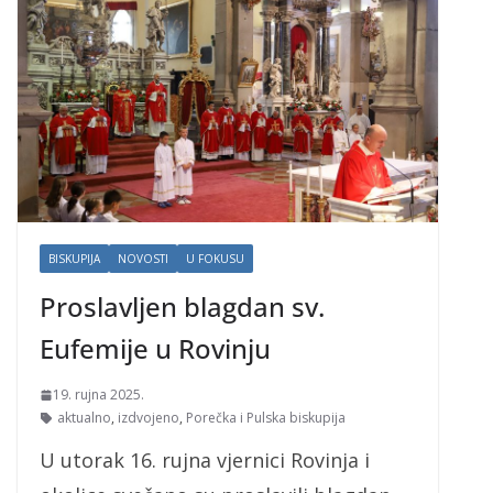
BISKUPIJA
NOVOSTI
U FOKUSU
Proslavljen blagdan sv.
Eufemije u Rovinju
19. rujna 2025.
aktualno
,
izdvojeno
,
Porečka i Pulska biskupija
U utorak 16. rujna vjernici Rovinja i