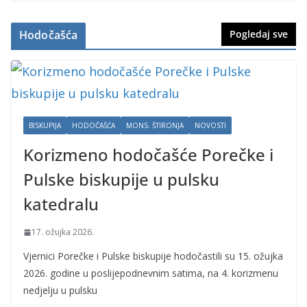
Hodočašća
Pogledaj sve
BISKUPIJA
HODOČAŠĆA
MONS. ŠTIRONJA
NOVOSTI
Korizmeno hodočašće Porečke i
Pulske biskupije u pulsku
katedralu
17. ožujka 2026.
Vjernici Porečke i Pulske biskupije hodočastili su 15. ožujka
2026. godine u poslijepodnevnim satima, na 4. korizmenu
nedjelju u pulsku