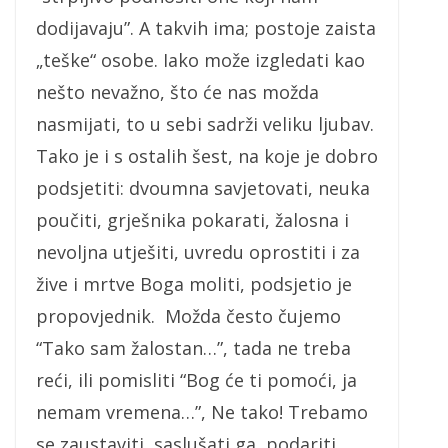
dodijavaju”. A takvih ima; postoje zaista
„teške“ osobe. Iako može izgledati kao
nešto nevažno, što će nas možda
nasmijati, to u sebi sadrži veliku ljubav.
Tako je i s ostalih šest, na koje je dobro
podsjetiti: dvoumna savjetovati, neuka
poučiti, grješnika pokarati, žalosna i
nevoljna utješiti, uvredu oprostiti i za
žive i mrtve Boga moliti, podsjetio je
propovjednik. Možda često čujemo
“Tako sam žalostan…”, tada ne treba
reći, ili pomisliti “Bog će ti pomoći, ja
nemam vremena…”, Ne tako! Trebamo
se zaustaviti, saslušati ga, podariti