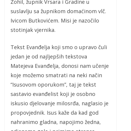
Zohil, župnik Vrsara i Gradine u
suslavlju sa župnikom domaćinom vlč.
Ivicom Butkovićem. Misi je nazočilo
stotinjak vjernika.
Tekst Evanđelja koji smo o upravo čuli
jedan je od najljepših tekstova
Matejeva Evanđelja, donosi nam učenje
koje možemo smatrati na neki način
“Isusovom oporukom”, taj je tekst
sastavio evanđelist koji je osobno
iskusio djelovanje milosrđa, naglasio je
propovjednik. Isus kaže da kad god
nahranimo gladna, napojimo žedna,