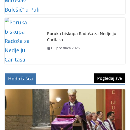
Poruka biskupa Radoša za Nedjelju
Caritasa
13. prosinca 2025.
Hodočašća
Pogledaj sve