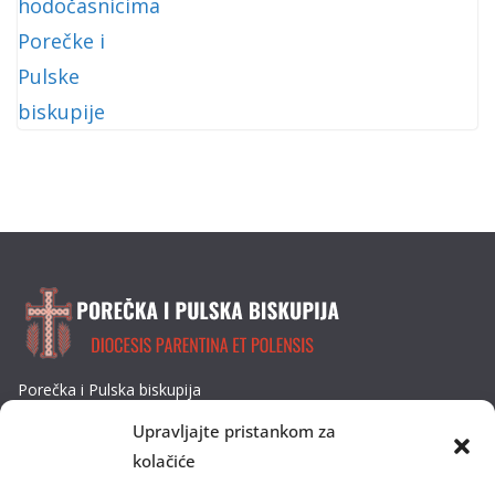
Porečka i Pulska biskupija
Dobrilina 3, 52440 Poreč
Upravljajte pristankom za
Tel: 052/432-064
kolačiće
E-mail: biskupija@ppb.hr