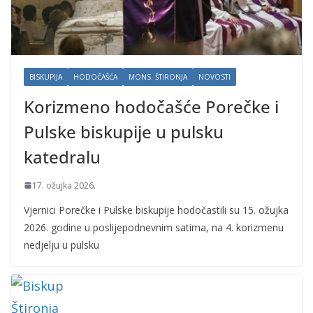
BISKUPIJA
HODOČAŠĆA
MONS. ŠTIRONJA
NOVOSTI
Korizmeno hodočašće Porečke i
Pulske biskupije u pulsku
katedralu
17. ožujka 2026.
Vjernici Porečke i Pulske biskupije hodočastili su 15. ožujka
2026. godine u poslijepodnevnim satima, na 4. korizmenu
nedjelju u pulsku