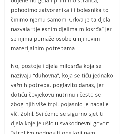
odjenemo gola i primimo stranca,
pohodimo zatvorenika ili bolesnika to
činimo njemu samom. Crkva je ta djela
nazvala “tjelesnim djelima milosrđa” jer
se njima pomaže osobe u njihovim
materijalnim potrebama.
No, postoje i djela milosrđa koja se
nazivaju “duhovna”, koja se tiču jednako
važnih potreba, poglavito danas, jer
dotiču čovjekovu nutrinu i često se
zbog njih više trpi, pojasnio je nadalje
vlč. Zohil. Svi ćemo se sigurno sjetiti
djela koje je ušlo u svakodnevni govor:
“strpljivo podnositi one koji nam