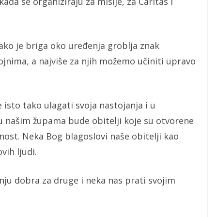
ada se organiziraju za misije, za Caritas i
ako je briga oko uređenja groblja znak
nima, a najviše za njih možemo učiniti upravo
isto tako ulagati svoja nastojanja i u
 u našim župama bude obitelji koje su otvorene
ost. Neka Bog blagoslovi naše obitelji kao
vih ljudi.
nju dobra za druge i neka nas prati svojim