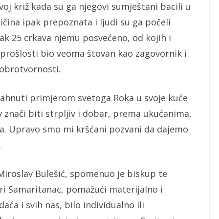
svoj križ kada su ga njegovi sumještani bacili u
ličina ipak prepoznata i ljudi su ga počeli
e čak 25 crkava njemu posvećeno, od kojih i
u prošlosti bio veoma štovan kao zagovornik i
 dobrotvornosti.
dahnuti primjerom svetoga Roka u svoje kuće
v znači biti strpljiv i dobar, prema ukućanima,
a. Upravo smo mi kršćani pozvani da dajemo
.
 Miroslav Bulešić, spomenuo je biskup te
bri Samaritanac, pomažući materijalno i
a i svih nas, bilo individualno ili