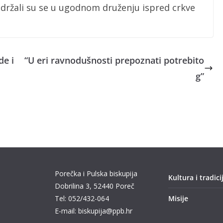
adržali su se u ugodnom druženju ispred crkve
de i
“U eri ravnodušnosti prepoznati potrebito
g”
Porečka i Pulska biskupija
Kultura i tradici
Dobrilina 3, 52440 Poreč
Tel: 052/432-064
Misije
E-mail: biskupija@ppb.hr