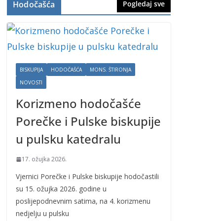
Hodočašća
Pogledaj sve
BISKUPIJA
HODOČAŠĆA
MONS. ŠTIRONJA
NOVOSTI
Korizmeno hodočašće
Porečke i Pulske biskupije
u pulsku katedralu
17. ožujka 2026.
Vjernici Porečke i Pulske biskupije hodočastili
su 15. ožujka 2026. godine u
poslijepodnevnim satima, na 4. korizmenu
nedjelju u pulsku