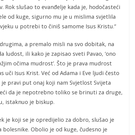
v. Rok slušao to evanđelje kada je, hodočasteći
jele od kuge, sigurno mu je u mislima svjetlila
vjeku u potrebi to činiš samome Isus Kristu.“
 drugima, a premalo misli na svo dobitak, na
ludost, ili kako je zapisao sveti Pavao, ‘ono
Božjim očima mudrost’. Što je prava mudrost
s uči Isus Krist. Već od Adama i Eve ljudi često
e pravi put onaj koji nam Svjetlost Svijeta
eći da je nepotrebno toliko se brinuti za druge,
u, istaknuo je biskup.
 je koji se je opredijelio za dobro, slušao je
 za bolesnike. Obolio je od kuge, čudesno je