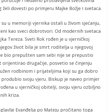
poručuje i nedavno proslavljena svetkovina
g želi dovesti po primjeru Majke Božje i svetaca.
i su u memoriji vjernika ostali u živom sjećanju,
ćeni kao sveci dobrotvori. Od modernih svetaca
ka Tereza. Sveti Rok rođen je u vjerničkoj
 njegov život bila je smrt roditelja u njegovoj
 je bio prepušten sam sebi nije se prepustio
ot orijentirao drugačije, posvetio se činjenju
ružen rodbinom i prijateljima koji su ga dobro
 produbio svoju vjeru. Biskup je naveo primjer
rođena u vjerničkoj obitelji, svoju vjeru ozbiljno
nih kriza.
lavlje Evanđelja po Mateju pročitano toga