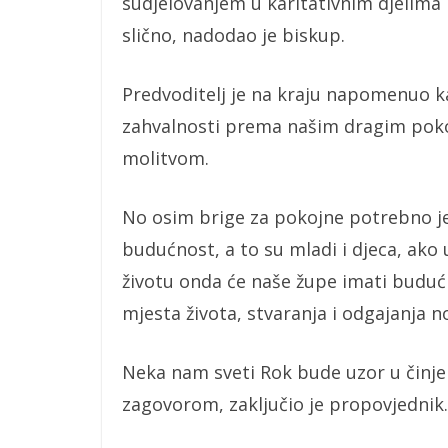
sudjelovanjem u karitativnim djelima k
slično, nadodao je biskup.
Predvoditelj je na kraju napomenuo k
zahvalnosti prema našim dragim pokoj
molitvom.
No osim brige za pokojne potrebno je 
budućnost, a to su mladi i djeca, ako
životu onda će naše župe imati budućn
mjesta života, stvaranja i odgajanja no
Neka nam sveti Rok bude uzor u činje
zagovorom, zaključio je propovjednik.