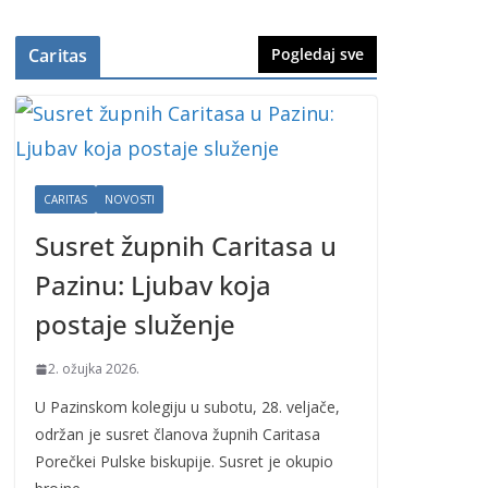
Caritas
Pogledaj sve
CARITAS
NOVOSTI
Susret župnih Caritasa u
Pazinu: Ljubav koja
postaje služenje
2. ožujka 2026.
U Pazinskom kolegiju u subotu, 28. veljače,
održan je susret članova župnih Caritasa
Porečkei Pulske biskupije. Susret je okupio