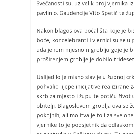
Svečanosti su, uz velik broj vjernika iz 
pavlin o. Gaudencije Vito Spetić te žu
Nakon blagoslova boćališta koje je b
boće, koncelebranti i vjernici su se u
udaljenom mjesnom groblju gdje je bi
proširenjem groblje je dobilo tridese
Uslijedilo je misno slavlje u župnoj cr
pohvalio lijepe inicijative realiziran
skrb za mjesto i župu te potiču život 
obitelji. Blagoslovom groblja ova se 
pokojnih, ali molitva je to i za sve on
vjernike to je podsjetnik da odlaskom 