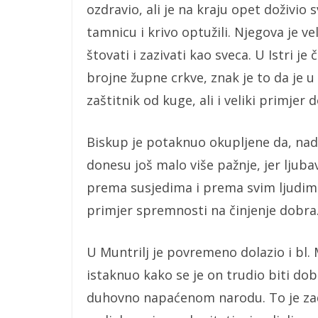
ozdravio, ali je na kraju opet doživio 
tamnicu i krivo optužili. Njegova je ve
štovati i zazivati kao sveca. U Istri j
brojne župne crkve, znak je to da je 
zaštitnik od kuge, ali i veliki primjer
Biskup je potaknuo okupljene da, na
donesu još malo više pažnje, jer ljuba
prema susjedima i prema svim ljudim
primjer spremnosti na činjenje dobra
U Muntrilj je povremeno dolazio i bl.
istaknuo kako se je on trudio biti do
duhovno napaćenom narodu. To je zadać