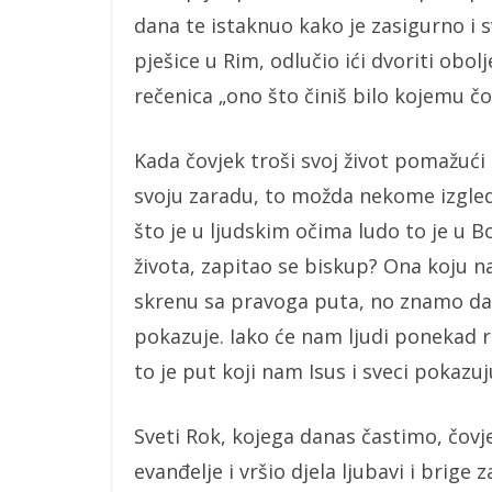
dana te istaknuo kako je zasigurno i s
pješice u Rim, odlučio ići dvoriti obol
rečenica „ono što činiš bilo kojemu čo
Kada čovjek troši svoj život pomažući
svoju zaradu, to možda nekome izgleda 
što je u ljudskim očima ludo to je u 
života, zapitao se biskup? Ona koju na
skrenu sa pravoga puta, no znamo da j
pokazuje. Iako će nam ljudi ponekad r
to je put koji nam Isus i sveci pokazuj
Sveti Rok, kojega danas častimo, čovjek
evanđelje i vršio djela ljubavi i brige