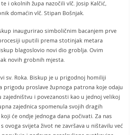
te i okolnih župa nazočili vlč. Josip Kalčić,
pnik domaćin vlč. Stipan Bošnjak.
iskup inaugurirao simboličnim bacanjem prve
 procesiji uputili prema stotinjak metara
skup blagoslovio novi dio groblja. Ovim
tak novih grobnih mjesta.
kvi sv. Roka. Biskup je u prigodnoj homiliji
e za prigodu proslave župnoga patrona koje odaju
u zajedništvu i povezanosti kao u jednoj velikoj
župna zajednica spomenula svojih dragih
e koji će ondje jednoga dana počivati. Za nas
s ovoga svijeta život ne završava u ništavilu već