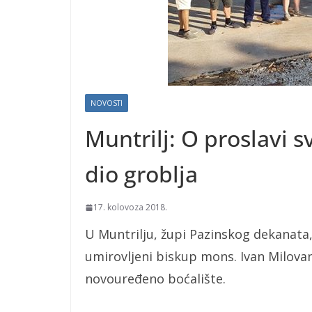
NOVOSTI
Muntrilj: O proslavi s
dio groblja
17. kolovoza 2018.
U Muntrilju, župi Pazinskog dekanata
umirovljeni biskup mons. Ivan Milovan
novouređeno boćalište.