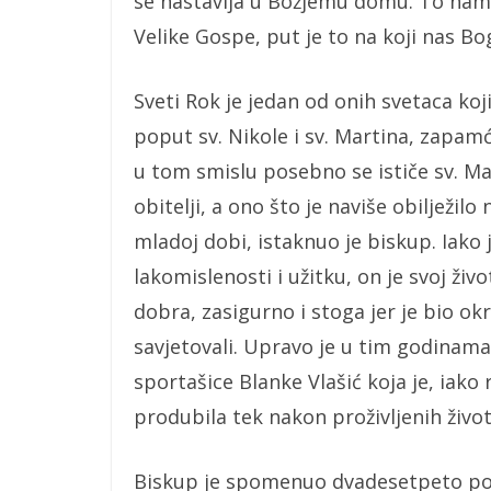
se nastavlja u Božjemu domu. To nam 
Velike Gospe, put je to na koji nas Bo
Sveti Rok je jedan od onih svetaca koj
poput sv. Nikole i sv. Martina, zapam
u tom smislu posebno se ističe sv. Maj
obitelji, a ono što je naviše obilježilo
mladoj dobi, istaknuo je biskup. Iako
lakomislenosti i užitku, on je svoj živ
dobra, zasigurno i stoga jer je bio ok
savjetovali. Upravo je u tim godinama
sportašice Blanke Vlašić koja je, iako 
produbila tek nakon proživljenih život
Biskup je spomenuo dvadesetpeto pog