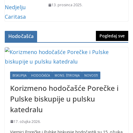
13. prosinca 2025.
Hodočašća
Pogledaj sve
BISKUPIJA
HODOČAŠĆA
MONS. ŠTIRONJA
NOVOSTI
Korizmeno hodočašće Porečke i
Pulske biskupije u pulsku
katedralu
17. ožujka 2026.
Vjernici Porečke i Pulske biskupije hodočastili su 15. ožujka