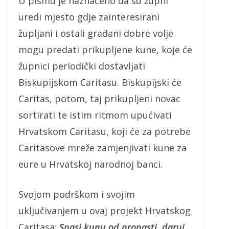
U pismu je naznačeno da su župni
uredi mjesto gdje zainteresirani
župljani i ostali građani dobre volje
mogu predati prikupljene kune, koje će
župnici periodički dostavljati
Biskupijskom Caritasu. Biskupijski će
Caritas, potom, taj prikupljeni novac
sortirati te istim ritmom upućivati
Hrvatskom Caritasu, koji će za potrebe
Caritasove mreže zamjenjivati kune za
eure u Hrvatskoj narodnoj banci.
Svojom podrškom i svojim
uključivanjem u ovaj projekt Hrvatskog
Caritasa:
Spasi kunu od propasti, daruj