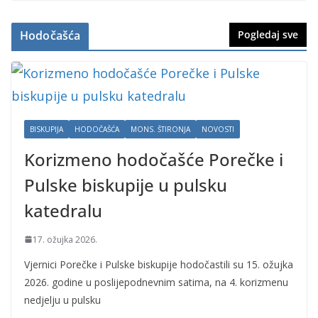
Hodočašća
Pogledaj sve
BISKUPIJA
HODOČAŠĆA
MONS. ŠTIRONJA
NOVOSTI
Korizmeno hodočašće Porečke i
Pulske biskupije u pulsku
katedralu
17. ožujka 2026.
Vjernici Porečke i Pulske biskupije hodočastili su 15. ožujka
2026. godine u poslijepodnevnim satima, na 4. korizmenu
nedjelju u pulsku