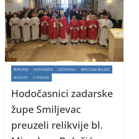
BISKUPIJA
HODOČAŠĆA
IZDVOJENO
MIROSLAV BULEŠIĆ
NOVOSTI
U FOKUSU
Hodočasnici zadarske
župe Smiljevac
preuzeli relikvije bl.