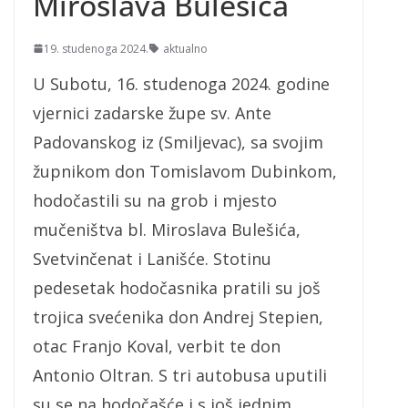
Miroslava Bulešića
19. studenoga 2024.
aktualno
U Subotu, 16. studenoga 2024. godine
vjernici zadarske župe sv. Ante
Padovanskog iz (Smiljevac), sa svojim
župnikom don Tomislavom Dubinkom,
hodočastili su na grob i mjesto
mučeništva bl. Miroslava Bulešića,
Svetvinčenat i Lanišće. Stotinu
pedesetak hodočasnika pratili su još
trojica svećenika don Andrej Stepien,
otac Franjo Koval, verbit te don
Antonio Oltran. S tri autobusa uputili
su se na hodočašće i s još jednim