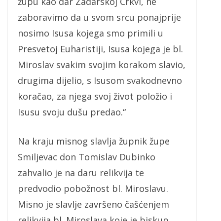
župu kao dar Zadarskoj Crkvi, ne
zaboravimo da u svom srcu ponajprije
nosimo Isusa kojega smo primili u
Presvetoj Euharistiji, Isusa kojega je bl.
Miroslav svakim svojim korakom slavio,
drugima dijelio, s Isusom svakodnevno
koračao, za njega svoj život položio i
Isusu svoju dušu predao.“
Na kraju misnog slavlja župnik župe
Smiljevac don Tomislav Dubinko
zahvalio je na daru relikvija te
predvodio pobožnost bl. Miroslavu.
Misno je slavlje završeno čašćenjem
relikvija bl. Miroslava koje je biskup