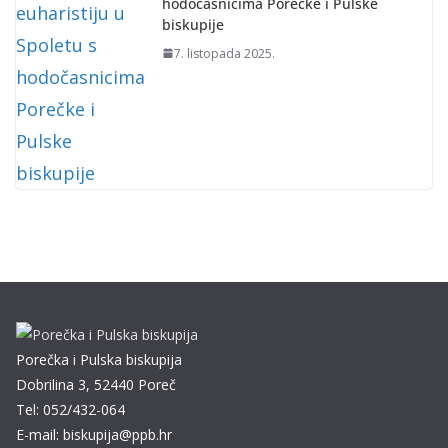
hodočasnicima Porečke i Pulske
biskupije
7. listopada 2025.
Porečka i Pulska biskupija
Dobrilina 3, 52440 Poreč
Tel: 052/432-064
E-mail: biskupija@ppb.hr