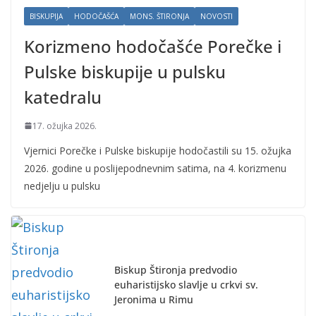
BISKUPIJA
HODOČAŠĆA
MONS. ŠTIRONJA
NOVOSTI
Korizmeno hodočašće Porečke i
Pulske biskupije u pulsku
katedralu
17. ožujka 2026.
Vjernici Porečke i Pulske biskupije hodočastili su 15. ožujka
2026. godine u poslijepodnevnim satima, na 4. korizmenu
nedjelju u pulsku
Biskup Štironja predvodio
euharistijsko slavlje u crkvi sv.
Jeronima u Rimu