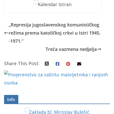
„Represija jugoslavenskog komunističkog
režima prema katoličkoj crkvi u Istri 1945.
-1971.“
Treća vazmena nedjelja
Share This Post:
Info