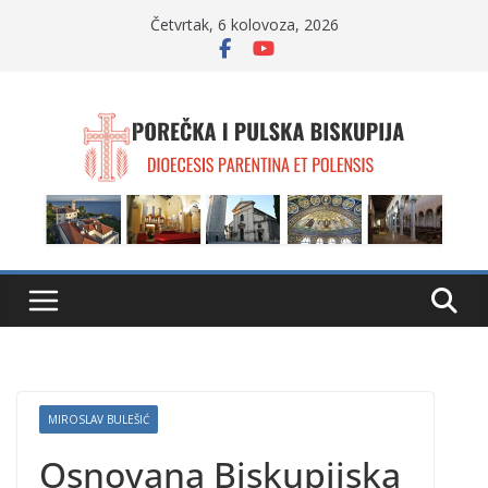
Skip
Četvrtak, 6 kolovoza, 2026
to
content
MIROSLAV BULEŠIĆ
Osnovana Biskupijska