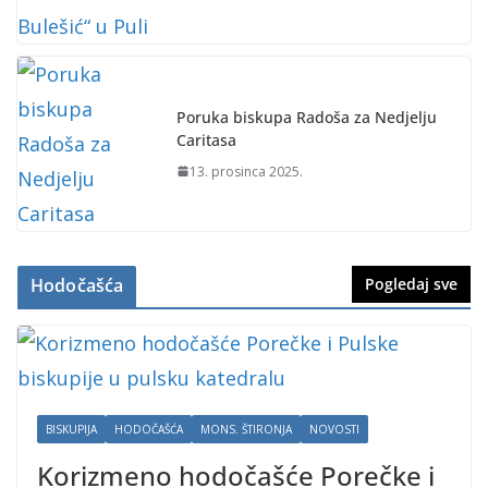
Poruka biskupa Radoša za Nedjelju
Caritasa
13. prosinca 2025.
Hodočašća
Pogledaj sve
BISKUPIJA
HODOČAŠĆA
MONS. ŠTIRONJA
NOVOSTI
Korizmeno hodočašće Porečke i