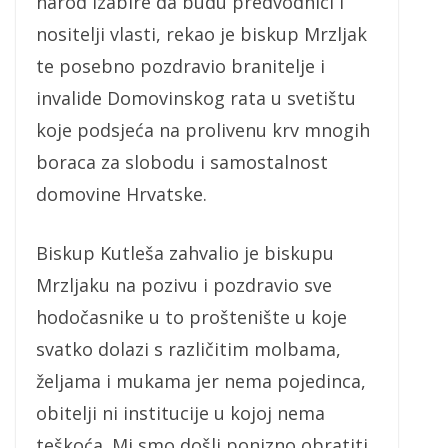
narod izabire da budu predvodnici i
nositelji vlasti, rekao je biskup Mrzljak
te posebno pozdravio branitelje i
invalide Domovinskog rata u svetištu
koje podsjeća na prolivenu krv mnogih
boraca za slobodu i samostalnost
domovine Hrvatske.
Biskup Kutleša zahvalio je biskupu
Mrzljaku na pozivu i pozdravio sve
hodočasnike u to proštenište u koje
svatko dolazi s različitim molbama,
željama i mukama jer nema pojedinca,
obitelji ni institucije u kojoj nema
teškoća. Mi smo došli ponizno obratiti