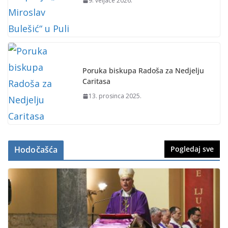
9. veljače 2026.
Poruka biskupa Radoša za Nedjelju
Caritasa
13. prosinca 2025.
Hodočašća
Pogledaj sve