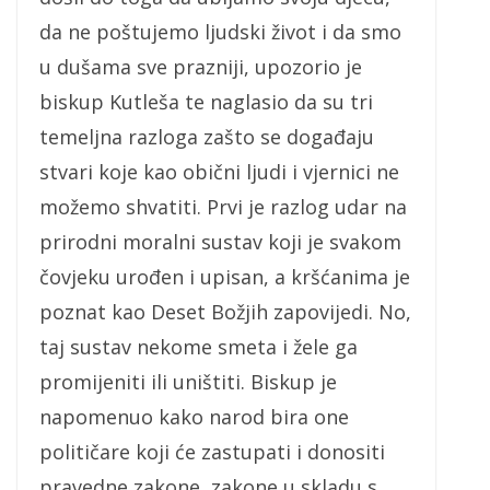
da ne poštujemo ljudski život i da smo
u dušama sve prazniji, upozorio je
biskup Kutleša te naglasio da su tri
temeljna razloga zašto se događaju
stvari koje kao obični ljudi i vjernici ne
možemo shvatiti. Prvi je razlog udar na
prirodni moralni sustav koji je svakom
čovjeku urođen i upisan, a kršćanima je
poznat kao Deset Božjih zapovijedi. No,
taj sustav nekome smeta i žele ga
promijeniti ili uništiti. Biskup je
napomenuo kako narod bira one
političare koji će zastupati i donositi
pravedne zakone, zakone u skladu s