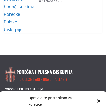
7. listopada 2025.
Porečka i Pulska biskupija
Dobrilina 3, 52440 Poreč
Upravljajte pristankom za
Tel: 052/432-064
kolačiće