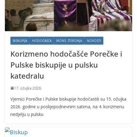
BISKUPIJA
HODOČAŠĆA
MONS. ŠTIRONJA
NOVOSTI
Korizmeno hodočašće Porečke i
Pulske biskupije u pulsku
katedralu
17. ožujka 2026.
Vjernici Porečke i Pulske biskupije hodočastili su 15. ožujka
2026. godine u poslijepodnevnim satima, na 4. korizmenu
nedjelju u pulsku