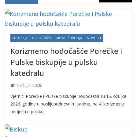
BISKUPIJA
HODOČAŠĆA
MONS. ŠTIRONJA
NOVOSTI
Korizmeno hodočašće Porečke i
Pulske biskupije u pulsku
katedralu
17. ožujka 2026.
Vjernici Porečke i Pulske biskupije hodočastili su 15. ožujka
2026. godine u poslijepodnevnim satima, na 4. korizmenu
nedjelju u pulsku