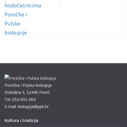
Porečka i Pulska biskupija
Dobrilina 3, 52440 Poreč
Tel: 052/432-064
E-mail: biskupija@ppb.hr
Kultura i tradicija