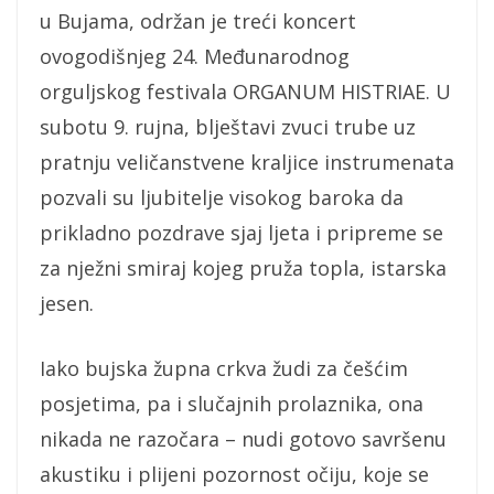
u Bujama, održan je treći koncert
ovogodišnjeg 24. Međunarodnog
orguljskog festivala ORGANUM HISTRIAE. U
subotu 9. rujna, blještavi zvuci trube uz
pratnju veličanstvene kraljice instrumenata
pozvali su ljubitelje visokog baroka da
prikladno pozdrave sjaj ljeta i pripreme se
za nježni smiraj kojeg pruža topla, istarska
jesen.
Iako bujska župna crkva žudi za češćim
posjetima, pa i slučajnih prolaznika, ona
nikada ne razočara – nudi gotovo savršenu
akustiku i plijeni pozornost očiju, koje se