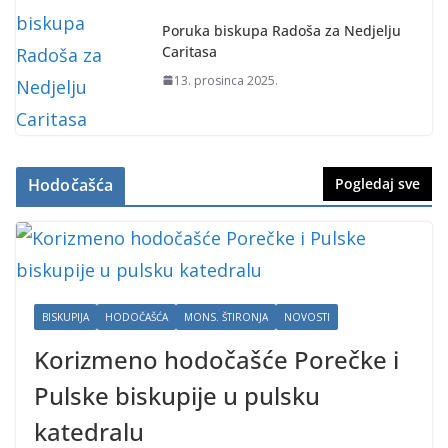
Poruka biskupa Radoša za Nedjelju
Caritasa
13. prosinca 2025.
Hodočašća
Pogledaj sve
BISKUPIJA
HODOČAŠĆA
MONS. ŠTIRONJA
NOVOSTI
Korizmeno hodočašće Porečke i
Pulske biskupije u pulsku
katedralu