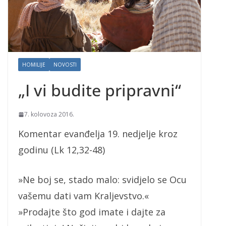
HOMILIJE
NOVOSTI
„I vi budite pripravni“
7. kolovoza 2016.
Komentar evanđelja 19. nedjelje kroz
godinu (Lk 12,32-48)
»Ne boj se, stado malo: svidjelo se Ocu
vašemu dati vam Kraljevstvo.«
»Prodajte što god imate i dajte za