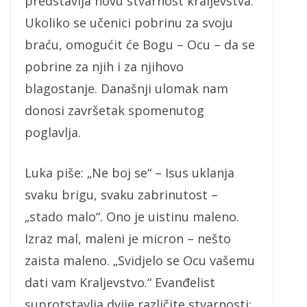
predstavlja novu stvarnost kraljevstva.
Ukoliko se učenici pobrinu za svoju
braću, omogućit će Bogu – Ocu – da se
pobrine za njih i za njihovo
blagostanje. Današnji ulomak nam
donosi završetak spomenutog
poglavlja.
Luka piše: „Ne boj se“ – Isus uklanja
svaku brigu, svaku zabrinutost –
„stado malo“. Ono je uistinu maleno.
Izraz mal, maleni je micron – nešto
zaista maleno. „Svidjelo se Ocu vašemu
dati vam Kraljevstvo.“ Evanđelist
suprotstavlja dvije različite stvarnosti: