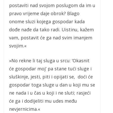
postaviti nad svojom poslugom da im u
pravo vrijeme daje obrok? Blago
onome sluzi kojega gospodar kada
dođe nađe da tako radi. Uistinu, kažem
vam, postavit će ga nad svim imanjem
svojim.«
»No rekne li taj sluga u srcu: ‘Okasnit
će gospodar moj’ pa stane tući sluge i
sluškinje, jesti, piti i opijati se, doći će
gospodar toga sluge u dan u koji mu se
ne nada i u čas u koji i ne sluti; rasjeći
će ga i dodijeliti mu udes među
nevjernicima.«