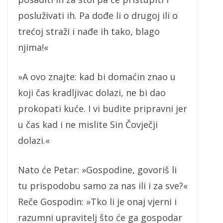
posluživati ih. Pa dođe li o drugoj ili o
trećoj straži i nađe ih tako, blago
njima!«
»A ovo znajte: kad bi domaćin znao u
koji čas kradljivac dolazi, ne bi dao
prokopati kuće. I vi budite pripravni jer
u čas kad i ne mislite Sin Čovječji
dolazi.«
Nato će Petar: »Gospodine, govoriš li
tu prispodobu samo za nas ili i za sve?«
Reče Gospodin: »Tko li je onaj vjerni i
razumni upravitelj što će ga gospodar