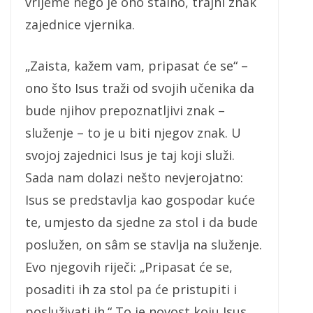
vrijeme nego je ono stalno, trajni znak
zajednice vjernika.
„Zaista, kažem vam, pripasat će se“ –
ono što Isus traži od svojih učenika da
bude njihov prepoznatljivi znak –
služenje – to je u biti njegov znak. U
svojoj zajednici Isus je taj koji služi.
Sada nam dolazi nešto nevjerojatno:
Isus se predstavlja kao gospodar kuće
te, umjesto da sjedne za stol i da bude
poslužen, on sâm se stavlja na služenje.
Evo njegovih riječi: „Pripasat će se,
posaditi ih za stol pa će pristupiti i
posluživati ih.“ To je novost koju Isus