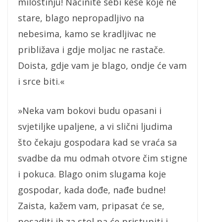
milostinju! Načinite sebi kese koje ne
stare, blago nepropadljivo na
nebesima, kamo se kradljivac ne
približava i gdje moljac ne rastače.
Doista, gdje vam je blago, ondje će vam
i srce biti.«
»Neka vam bokovi budu opasani i
svjetiljke upaljene, a vi slični ljudima
što čekaju gospodara kad se vraća sa
svadbe da mu odmah otvore čim stigne
i pokuca. Blago onim slugama koje
gospodar, kada dođe, nađe budne!
Zaista, kažem vam, pripasat će se,
posaditi ih za stol pa će pristupiti i