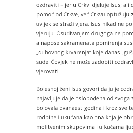
ozdraviti – jer u Crkvi djeluje Isus; 
pomoć od Crkve, već Crkvu optužuju za 
uvijek se straži vjera. Isus nikad ne 
vjeruju. Osuđivanjem drugoga ne pom
a napose sakramenata pomirenja susre
„duhovnog krvarenja“ koje danas „guši“
sude. Čovjek ne može zadobiti ozdrav
vjerovati.
Bolesnoj ženi Isus govori da ju je ozdr
najavljuje da je oslobođena od svoga zl
bolovala dvanaest godina i kroz sve t
rodbine i ukućana kao ona koja je obr
molitvenim skupovima i u kućama ljudi