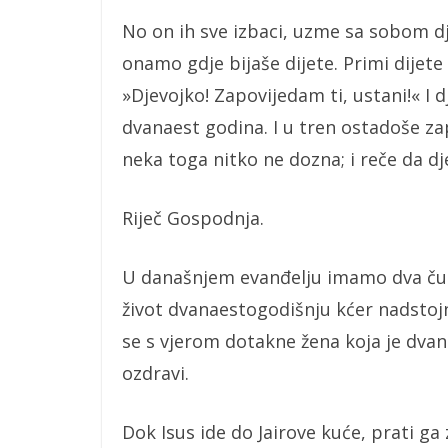
No on ih sve izbaci, uzme sa sobom dj
onamo gdje bijaše dijete. Primi dijete 
»Djevojko! Zapovijedam ti, ustani!« I 
dvanaest godina. I u tren ostadoše za
neka toga nitko ne dozna; i reče da dje
Riječ Gospodnja.
U današnjem evanđelju imamo dva čuda
život dvanaestogodišnju kćer nadstoj
se s vjerom dotakne žena koja je dvan
ozdravi.
Dok Isus ide do Jairove kuće, prati g