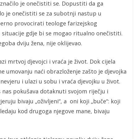
načilo je onečistiti se. Dopustiti da ga
 je onečistiti se za subotnji nastup u
jerno provocirati teologe farizejskog
 situacije gdje bi se mogao ritualno onečistiti.
egoba dviju žena, nije oklijevao.
zi mrtvoj djevojci i vraća je život. Dok cijela
me umovanju naći obrazloženje zašto je djevojka
nevjeru i ulazi u sobu i vraća djevojku u život.
s nas pokušava dotaknuti svojom riječju i
eruju bivaju „oživljeni“, a oni koji „buče“: koji
 gledaju kod drugoga njegove mane, bivaju