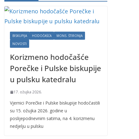
BISKUPIJA
HODOČAŠĆA
MONS. ŠTIRONJA
NOVOSTI
Korizmeno hodočašće
Porečke i Pulske biskupije
u pulsku katedralu
17. ožujka 2026.
Vjernici Porečke i Pulske biskupije hodočastili
su 15. ožujka 2026. godine u
poslijepodnevnim satima, na 4. korizmenu
nedjelju u pulsku