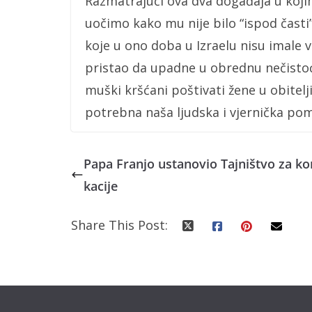
Razmatrajući ova dva događaja u kojim
uočimo kako mu nije bilo “ispod čast
koje u ono doba u Izraelu nisu imale va
pristao da upadne u obrednu nečistoć
muški kršćani poštivati žene u obitelji,
potrebna naša ljudska i vjernička pom
Papa Franjo ustanovio Tajništvo za k
kacije
Share This Post: