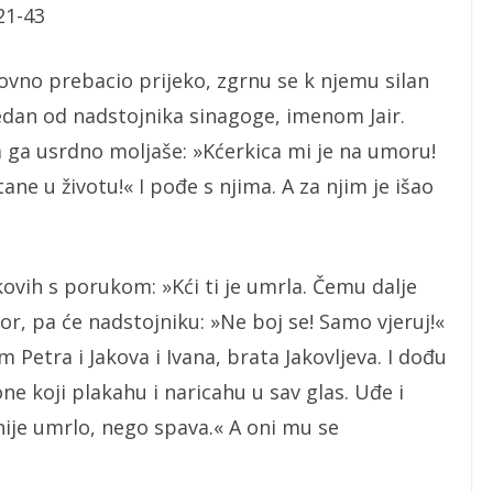
21-43
ovno prebacio prijeko, zgrnu se k njemu silan
, jedan od nadstojnika sinagoge, imenom Jair.
ga usrdno moljaše: »Kćerkica mi je na umoru!
tane u životu!« I pođe s njima. A za njim je išao
kovih s porukom: »Kći ti je umrla. Čemu dalje
vor, pa će nadstojniku: »Ne boj se! Samo vjeruj!«
m Petra i Jakova i Ivana, brata Jakovljeva. I dođu
e koji plakahu i naricahu u sav glas. Uđe i
 nije umrlo, nego spava.« A oni mu se