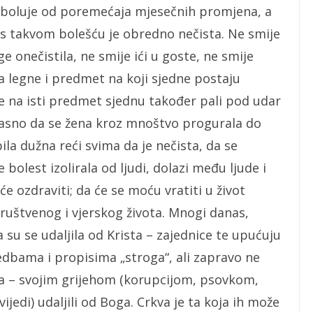
 boluje od poremećaja mjesečnih promjena, a
s takvom bolešću je obredno nečista. Ne smije
e onečistila, ne smije ići u goste, ne smije
na legne i predmet na koji sjedne postaju
je na isti predmet sjednu također pali pod udar
e jasno da se žena kroz mnoštvo progurala do
ila dužna reći svima da je nečista, da se
bolest izolirala od ljudi, dolazi među ljude i
e ozdraviti; da će se moću vratiti u život
 društvenog i vjerskog života. Mnogi danas,
su se udaljila od Krista – zajednice te upućuju
edbama i propisima „stroga“, ali zapravo ne
ta – svojim grijehom (korupcijom, psovkom,
jedi) udaljili od Boga. Crkva je ta koja ih može