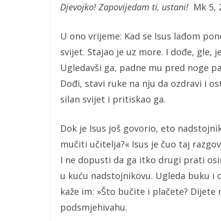
Djevojko! Zapovijedam ti, ustani!
Mk 5, 
U ono vrijeme: Kad se Isus lađom pon
svijet. Stajao je uz more. I dođe, gle
Ugledavši ga, padne mu pred noge pa 
Dođi, stavi ruke na nju da ozdravi i os
silan svijet i pritiskao ga.
Dok je Isus još govorio, eto nadstojni
mučiti učitelja?« Isus je čuo taj razgo
I ne dopusti da ga itko drugi prati osi
u kuću nadstojnikovu. Ugleda buku i on
kaže im: »Što bučite i plačete? Dijete
podsmjehivahu.