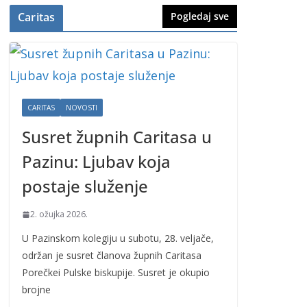
Caritas
Pogledaj sve
CARITAS
NOVOSTI
Susret župnih Caritasa u
Pazinu: Ljubav koja
postaje služenje
2. ožujka 2026.
U Pazinskom kolegiju u subotu, 28. veljače,
održan je susret članova župnih Caritasa
Porečkei Pulske biskupije. Susret je okupio
brojne