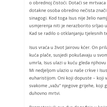
o obrednoj čistoći. Dotaći se mrtvaca z
dotakne osoba obredno nečista značilo
sinagogi. Kod toga Isus nije želio nam
usmjerenja niti je nerazborito srljao u
Kad se radilo o otklanjanju tjelesnih t
Isus vraća u život Jairovu kćer. On prila
kuća plače, susjedi pokušavaju u svo
umrla, Isus ulazi u kuću gleda njihovu 
Mi nedjeljom ulazio u naše crkve i Isu
euharistijom. Oni koji dopuste – koji vj
svakome „važu“ njegove grijehe, koji
duhovno mrtvi.