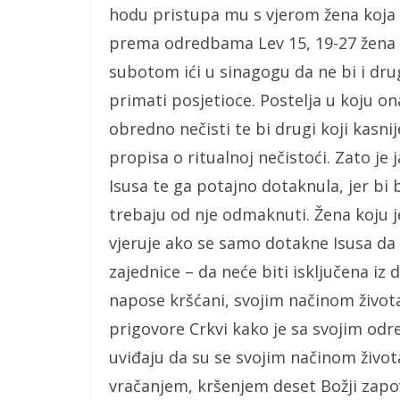
hodu pristupa mu s vjerom žena koja
prema odredbama Lev 15, 19-27 žena 
subotom ići u sinagogu da ne bi i drug
primati posjetioce. Postelja u koju o
obredno nečisti te bi drugi koji kasni
propisa o ritualnoj nečistoći. Zato j
Isusa te ga potajno dotaknula, jer bi b
trebaju od nje odmaknuti. Žena koju je 
vjeruje ako se samo dotakne Isusa da ć
zajednice – da neće biti isključena iz
napose kršćani, svojim načinom života 
prigovore Crkvi kako je sa svojim odr
uviđaju da su se svojim načinom živo
vračanjem, kršenjem deset Božji zapovi