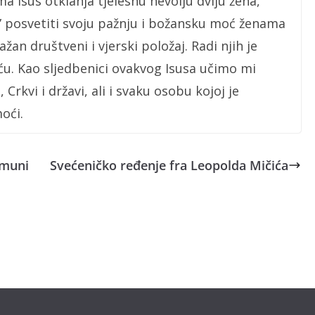
a Isus otklanja tjelesnu nevolju dviju žena,
i” posvetiti svoju pažnju i božansku moć ženama
žan društveni i vjerski položaj. Radi njih je
u. Kao sljedbenici ovakvog Isusa učimo mi
 Crkvi i državi, ali i svaku osobu kojoj je
oći.
omuni
Svećeničko ređenje fra Leopolda Mičića