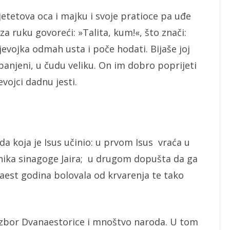
etetova oca i majku i svoje pratioce pa uđe
za ruku govoreći: »Talita, kum!«, što znači:
djevojka odmah usta i poče hodati. Bijaše joj
panjeni, u čudu veliku. On im dobro poprijeti
vojci dadnu jesti.
 koja je Isus učinio: u prvom Isus vraća u
nika sinagoge Jaira; u drugom dopušta da ga
aest godina bolovala od krvarenja te tako
a zbor Dvanaestorice i mnoštvo naroda. U tom