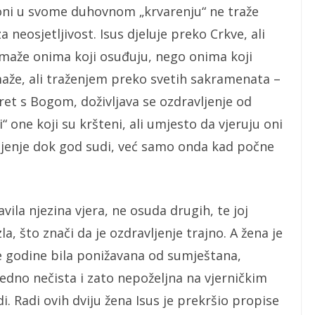
ali oni u svome duhovnom „krvarenju“ ne traže
neosjetljivost. Isus djeluje preko Crkve, ali
pomaže onima koji osuđuju, nego onima koji
aže, ali traženjem preko svetih sakramenata –
t s Bogom, doživljava se ozdravljenje od
 one koji su kršteni, ali umjesto da vjeruju oni
ljenje dok god sudi, već samo onda kad počne
avila njezina vjera, ne osuda drugih, te joj
a, što znači da je ozdravljenje trajno. A žena je
e godine bila ponižavana od sumještana,
edno nečista i zato nepoželjna na vjerničkim
. Radi ovih dviju žena Isus je prekršio propise