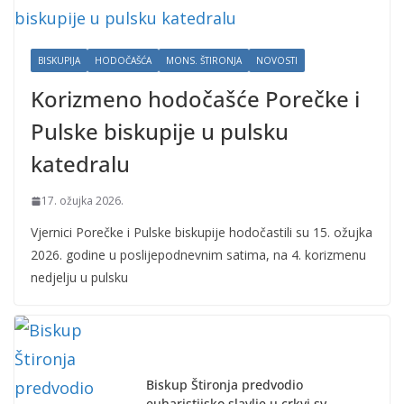
BISKUPIJA
HODOČAŠĆA
MONS. ŠTIRONJA
NOVOSTI
Korizmeno hodočašće Porečke i
Pulske biskupije u pulsku
katedralu
17. ožujka 2026.
Vjernici Porečke i Pulske biskupije hodočastili su 15. ožujka
2026. godine u poslijepodnevnim satima, na 4. korizmenu
nedjelju u pulsku
Biskup Štironja predvodio
euharistijsko slavlje u crkvi sv.