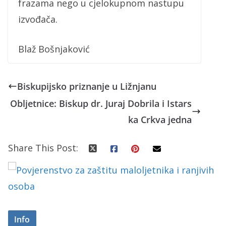
frazama nego u cjelokupnom nastupu
izvođača.
Blaž Bošnjaković
Biskupijsko priznanje u Ližnjanu
Obljetnice: Biskup dr. Juraj Dobrila i Istars
ka Crkva jedna
Share This Post:
Info