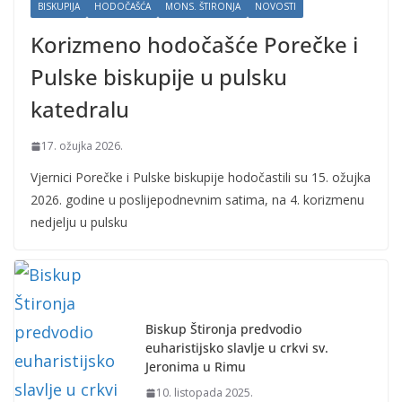
BISKUPIJA
HODOČAŠĆA
MONS. ŠTIRONJA
NOVOSTI
Korizmeno hodočašće Porečke i
Pulske biskupije u pulsku
katedralu
17. ožujka 2026.
Vjernici Porečke i Pulske biskupije hodočastili su 15. ožujka
2026. godine u poslijepodnevnim satima, na 4. korizmenu
nedjelju u pulsku
Biskup Štironja predvodio
euharistijsko slavlje u crkvi sv.
Jeronima u Rimu
10. listopada 2025.