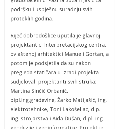
gradonačelnici Pazina Suzani Jašić za
podršku i uspješnu suradnju svih
proteklih godina.
Riječ dobrodošlice uputila je glavnoj
projektantici Interpretacijskog centra,
ovlaštenoj arhitektici Manueli Gortan, a
potom je podsjetila da su nakon
pregleda statičara u izradi projekta
sudjelovali projektanti svih struka:
Martina Sinčić Orbanić,
dipl.ing.gradevine, Žarko Matijašić, ing.
elektrotehnike, Toni Lakošeljac, dip.
ing. strojarstva i Aida Dušan, dipl. ing.
geodezije i geoinformatike. Projekt je