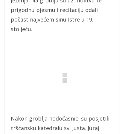
Ježenja. Na groblju su uz molitvu te
prigodnu pjesmu i recitaciju odali
počast najvećem sinu Istre u 19.
stoljeću.
Nakon groblja hodočasnici su posjetili
tršćansku katedralu sv. Justa. Juraj