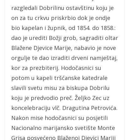
razgledali Dobrilinu ostavštinu koju je
on za tu crkvu priskrbio dok je ondje
bio kapelan i župnik, od 1854. do 1858.:
dao je urediti Božji grob, sagraditi oltar
Blažene Djevice Marije, nabavio je nove
orgulje te dao izraditi drveni namještaj,
kor za prezbiterij. Hodočasnici su
potom u kapeli tršćanske katedrale
slavili svetu misu za biskupa Dobrilu
koju je predvodio preč. Željko Zec uz
koncelebraciju vlč. Dragutina Petrovića.
Nakon mise hodočasnici su posjetili
Nacionalno marijansko svetište Monte
Grisa posvećeno Blaženoj Djevici Mariji