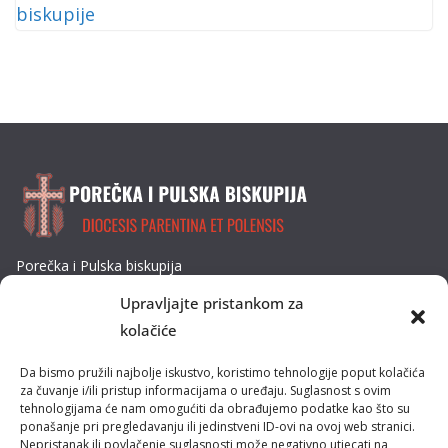
Porečka i Pulska biskupija
Dobrilina 3, 52440 Poreč
Upravljajte pristankom za
Tel: 052/432-064
kolačiće
E-mail: biskupija@ppb.hr
Da bismo pružili najbolje iskustvo, koristimo tehnologije poput kolačića
Kultura i tradicija
za čuvanje i/ili pristup informacijama o uređaju. Suglasnost s ovim
tehnologijama će nam omogućiti da obrađujemo podatke kao što su
ponašanje pri pregledavanju ili jedinstveni ID-ovi na ovoj web stranici.
Misije
Nepristanak ili povlačenje suglasnosti može negativno utjecati na