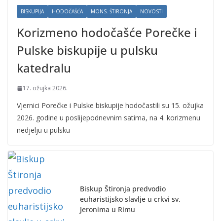
BISKUPIJA
HODOČAŠĆA
MONS. ŠTIRONJA
NOVOSTI
Korizmeno hodočašće Porečke i
Pulske biskupije u pulsku
katedralu
17. ožujka 2026.
Vjernici Porečke i Pulske biskupije hodočastili su 15. ožujka
2026. godine u poslijepodnevnim satima, na 4. korizmenu
nedjelju u pulsku
Biskup Štironja predvodio
euharistijsko slavlje u crkvi sv.
Jeronima u Rimu