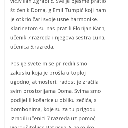
vlč.Milan Zgrablić. Sve je pjesme pratio
štićenik Doma, g.Emil Tumpić koji nam
je otkrio čari svoje usne harmonike.
Klarinetom su nas pratili Florijan Karh,
učenik 7.razreda i njegova sestra Luna,
učenica 5.razreda.
Poslije svete mise priredili smo
zakusku koja je prošla u toploj i
ugodnoj atmosferi, radost je zračila
svim prostorijama Doma. Svima smo
podijelili košarice u obliku zečića, s
bombonima, koje su za tu prigodu
izradili učenici 7.razreda uz pomoć
vjeroučiteljice Patricije. S nekoliko