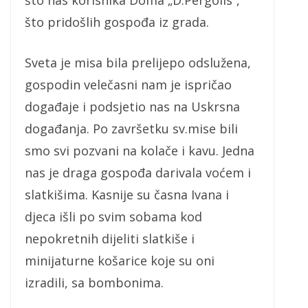
što nas korisnika Doma „D.Pergolis“,
što pridošlih gospođa iz grada.
Sveta je misa bila prelijepo odslužena,
gospodin velečasni nam je ispričao
događaje i podsjetio nas na Uskrsna
događanja. Po završetku sv.mise bili
smo svi pozvani na kolače i kavu. Jedna
nas je draga gospođa darivala voćem i
slatkišima. Kasnije su časna Ivana i
djeca išli po svim sobama kod
nepokretnih dijeliti slatkiše i
minijaturne košarice koje su oni
izradili, sa bombonima.