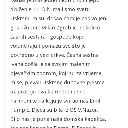
Danas je bilo jedno neobično i lijepo
druženje. U 10 h imali smo svetu
Uskrsnu misu, došao nam je naš voljeni
gosp.župnik Milan Zgrablić, nekoliko
časnih sestara i gospođe koje
volontiraju i pomažu sve što je
potrebno u vezi crkve. Časna sestra
Ivana došla je sa svojim malenim
pjevačkim zborom, koji su za vrijeme
mise, pjevali Uskrsne duhovne pjesme
uz pratnju dva klarineta i usne
harmonike na koju je svirao naš Emil
Tumpić. Djeca su bila iz OŠ V.Nazor.
Bilo nas je puna naša domska kapelica,