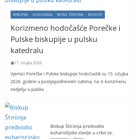
BISKUPIJA
HODOČAŠĆA
MONS. ŠTIRONJA
NOVOSTI
Korizmeno hodočašće Porečke i
Pulske biskupije u pulsku
katedralu
17. ožujka 2026.
Vjernici Porečke i Pulske biskupije hodočastili su 15. ožujka
2026. godine u poslijepodnevnim satima, na 4. korizmenu
nedjelju u pulsku
Biskup Štironja predvodio
euharistijsko slavlje u crkvi sv.