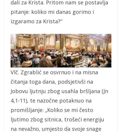
dali za Krista. Pritom nam se postavlja
pitanje: koliko mi danas gorimo i
izgaramo za Krista?“
Vlč. Zgrablić se osvrnuo i na misna
čitanja toga dana, podsjetivši na
Jobovu ljutnju zbog usahla bršljana (Jn
4,1-11), te nazočne potaknuo na
promišljanje: „Koliko se mi često
ljutimo zbog sitnica, trošeći energiju
na nevažno, umjesto da svoje snage