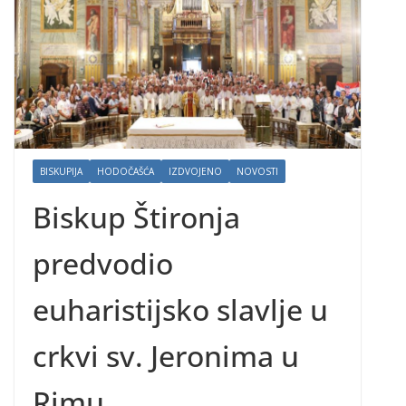
BISKUPIJA
HODOČAŠĆA
IZDVOJENO
NOVOSTI
Biskup Štironja
predvodio
euharistijsko slavlje u
crkvi sv. Jeronima u
Rimu