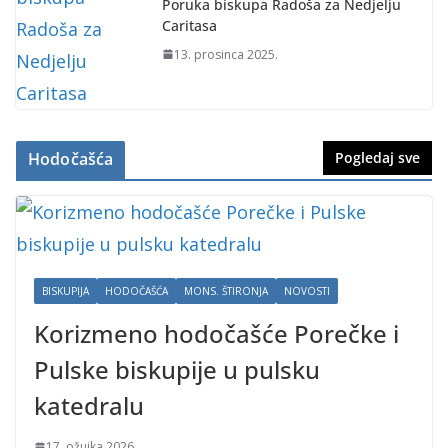
Poruka biskupa Radoša za Nedjelju
Caritasa
13. prosinca 2025.
Hodočašća
Pogledaj sve
BISKUPIJA
HODOČAŠĆA
MONS. ŠTIRONJA
NOVOSTI
Korizmeno hodočašće Porečke i
Pulske biskupije u pulsku
katedralu
17. ožujka 2026.