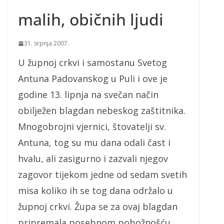
malih, običnih ljudi
31. srpnja 2007.
U župnoj crkvi i samostanu Svetog
Antuna Padovanskog u Puli i ove je
godine 13. lipnja na svečan način
obilježen blagdan nebeskog zaštitnika.
Mnogobrojni vjernici, štovatelji sv.
Antuna, tog su mu dana odali čast i
hvalu, ali zasigurno i zazvali njegov
zagovor tijekom jedne od sedam svetih
misa koliko ih se tog dana održalo u
župnoj crkvi. Župa se za ovaj blagdan
pripremala posebnom pobožnošću