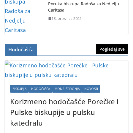
Poruka biskupa Radoša za Nedjelju
Caritasa
13. prosinca 2025.
Hodočašća
Pogledaj sve
BISKUPIJA
HODOČAŠĆA
MONS. ŠTIRONJA
NOVOSTI
Korizmeno hodočašće Porečke i
Pulske biskupije u pulsku
katedralu