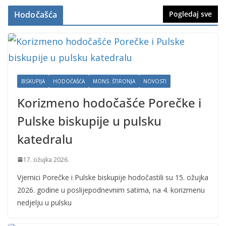
Hodočašća
Pogledaj sve
BISKUPIJA
HODOČAŠĆA
MONS. ŠTIRONJA
NOVOSTI
Korizmeno hodočašće Porečke i
Pulske biskupije u pulsku
katedralu
17. ožujka 2026.
Vjernici Porečke i Pulske biskupije hodočastili su 15. ožujka
2026. godine u poslijepodnevnim satima, na 4. korizmenu
nedjelju u pulsku