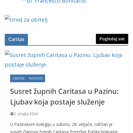
Caritas
Pogledaj sve
CARITAS
NOVOSTI
Susret župnih Caritasa u Pazinu:
Ljubav koja postaje služenje
2. ožujka 2026.
U Pazinskom kolegiju u subotu, 28. veljače, održan je
susret članova župnih Caritasa Porečkei Pulske biskupije.