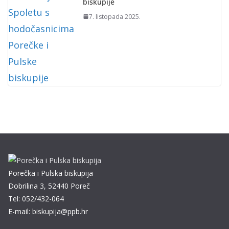
biskupije
7. listopada 2025.
Porečka i Pulska biskupija
Dobrilina 3, 52440 Poreč
Tel: 052/432-064
E-mail: biskupija@ppb.hr