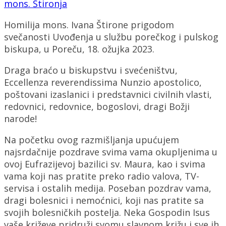
mons. Štironja
Homilija mons. Ivana Štirone prigodom
svečanosti Uvođenja u službu porečkog i pulskog
biskupa, u Poreču, 18. ožujka 2023.
Draga braćo u biskupstvu i svećeništvu,
Eccellenza reverendissima Nunzio apostolico,
poštovani izaslanici i predstavnici civilnih vlasti,
redovnici, redovnice, bogoslovi, dragi Božji
narode!
Na početku ovog razmišljanja upućujem
najsrdačnije pozdrave svima vama okupljenima u
ovoj Eufrazijevoj bazilici sv. Maura, kao i svima
vama koji nas pratite preko radio valova, TV-
servisa i ostalih medija. Poseban pozdrav vama,
dragi bolesnici i nemoćnici, koji nas pratite sa
svojih bolesničkih postelja. Neka Gospodin Isus
vaše križeve pridruži svomu slavnom križu i sve ih