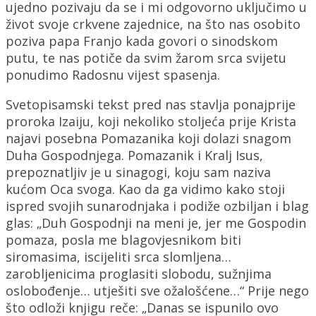
ujedno pozivaju da se i mi odgovorno uključimo u
život svoje crkvene zajednice, na što nas osobito
poziva papa Franjo kada govori o sinodskom
putu, te nas potiče da svim žarom srca svijetu
ponudimo Radosnu vijest spasenja.
Svetopisamski tekst pred nas stavlja ponajprije
proroka Izaiju, koji nekoliko stoljeća prije Krista
najavi posebna Pomazanika koji dolazi snagom
Duha Gospodnjega. Pomazanik i Kralj Isus,
prepoznatljiv je u sinagogi, koju sam naziva
kućom Oca svoga. Kao da ga vidimo kako stoji
ispred svojih sunarodnjaka i podiže ozbiljan i blag
glas: „Duh Gospodnji na meni je, jer me Gospodin
pomaza, posla me blagovjesnikom biti
siromasima, iscijeliti srca slomljena…
zarobljenicima proglasiti slobodu, sužnjima
oslobođenje… utješiti sve ožalošćene…“ Prije nego
što odloži knjigu reče: „Danas se ispunilo ovo