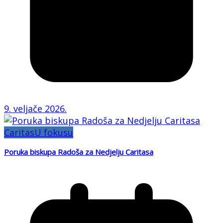
9. veljače 2026.
Caritas
U fokusu
Poruka biskupa Radoša za Nedjelju Caritasa