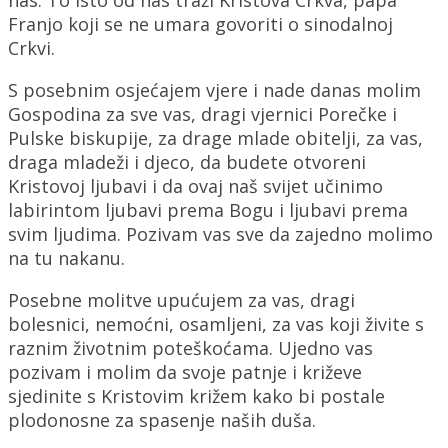
Franjo koji se ne umara govoriti o sinodalnoj
Crkvi.
S posebnim osjećajem vjere i nade danas molim
Gospodina za sve vas, dragi vjernici Porečke i
Pulske biskupije, za drage mlade obitelji, za vas,
draga mladeži i djeco, da budete otvoreni
Kristovoj ljubavi i da ovaj naš svijet učinimo
labirintom ljubavi prema Bogu i ljubavi prema
svim ljudima. Pozivam vas sve da zajedno molimo
na tu nakanu.
Posebne molitve upućujem za vas, dragi
bolesnici, nemoćni, osamljeni, za vas koji živite s
raznim životnim poteškoćama. Ujedno vas
pozivam i molim da svoje patnje i križeve
sjedinite s Kristovim križem kako bi postale
plodonosne za spasenje naših duša.