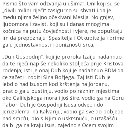
Pismo što vam odzvanja u ušima“. Oni koji su se
„divili milini riječi“ zasigurno su shvatili da je
među njima željno očekivani Mesija. No gnjev,
ljubomora i zavist, koji su i danas mnogima
kočnica na putu čovječnosti i vjere, ne dopuštaju
im da prepoznaju Spasitelja i Otkupitelja i prime
ga u jednostavnosti i poniznosti srca.
„Duh Gospodnji“, koji je proroka Izaiju nadahnuo
da te riječi napiše nekoliko stoljeća prije Kristova
rođenja, isti je onaj Duh koji je nadahnuo BDM da
će začeti i roditi Sina Božjega. Taj isti Duh je
lebdio nad Isusom kod krštenja na Jordanu,
pratio ga u pustinju, vodio po raznim mjestima
oko Galilejskoga mora i još šire, vodio ga na Goru
Tabor. Duh je Gospodnji Isusa odveo i do
Jeruzalema, na Kalvariju, vodio ga sve do pobjede
nad smrću, bio s Njim o uskrsnuću, o uzašašću,
da bi ga na kraju Isus, zajedno s Ocem svojim