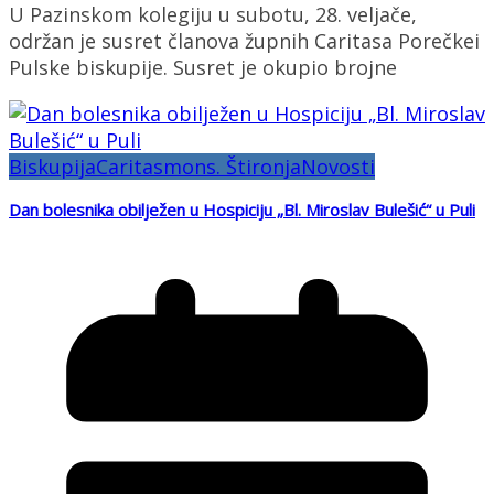
U Pazinskom kolegiju u subotu, 28. veljače,
održan je susret članova župnih Caritasa Porečkei
Pulske biskupije. Susret je okupio brojne
Biskupija
Caritas
mons. Štironja
Novosti
Dan bolesnika obilježen u Hospiciju „Bl. Miroslav Bulešić“ u Puli