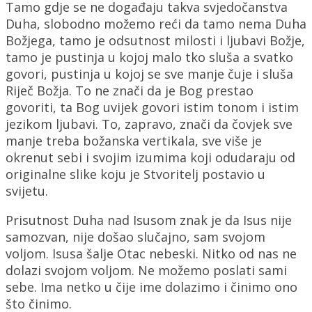
Tamo gdje se ne događaju takva svjedočanstva
Duha, slobodno možemo reći da tamo nema Duha
Božjega, tamo je odsutnost milosti i ljubavi Božje,
tamo je pustinja u kojoj malo tko sluša a svatko
govori, pustinja u kojoj se sve manje čuje i sluša
Riječ Božja. To ne znači da je Bog prestao
govoriti, ta Bog uvijek govori istim tonom i istim
jezikom ljubavi. To, zapravo, znači da čovjek sve
manje treba božanska vertikala, sve više je
okrenut sebi i svojim izumima koji odudaraju od
originalne slike koju je Stvoritelj postavio u
svijetu.
Prisutnost Duha nad Isusom znak je da Isus nije
samozvan, nije došao slučajno, sam svojom
voljom. Isusa šalje Otac nebeski. Nitko od nas ne
dolazi svojom voljom. Ne možemo poslati sami
sebe. Ima netko u čije ime dolazimo i činimo ono
što činimo.