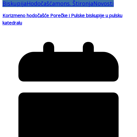
Biskupija
Hodočašća
mons. Štironja
Novosti
Korizmeno hodočašće Porečke i Pulske biskupije u pulsku
katedralu