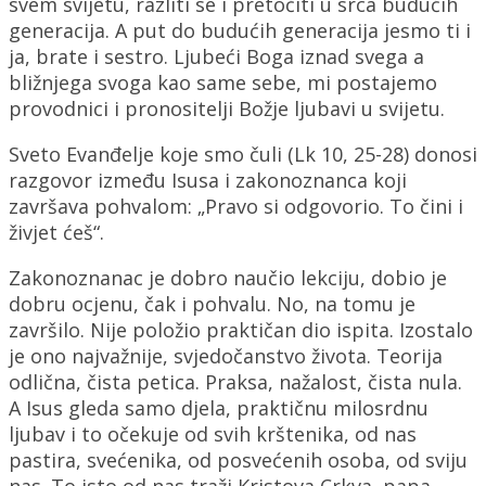
svem svijetu, razliti se i pretočiti u srca budućih
generacija. A put do budućih generacija jesmo ti i
ja, brate i sestro. Ljubeći Boga iznad svega a
bližnjega svoga kao same sebe, mi postajemo
provodnici i pronositelji Božje ljubavi u svijetu.
Sveto Evanđelje koje smo čuli (Lk 10, 25-28) donosi
razgovor između Isusa i zakonoznanca koji
završava pohvalom: „Pravo si odgovorio. To čini i
živjet ćeš“.
Zakonoznanac je dobro naučio lekciju, dobio je
dobru ocjenu, čak i pohvalu. No, na tomu je
završilo. Nije položio praktičan dio ispita. Izostalo
je ono najvažnije, svjedočanstvo života. Teorija
odlična, čista petica. Praksa, nažalost, čista nula.
A Isus gleda samo djela, praktičnu milosrdnu
ljubav i to očekuje od svih krštenika, od nas
pastira, svećenika, od posvećenih osoba, od sviju
nas. To isto od nas traži Kristova Crkva, papa