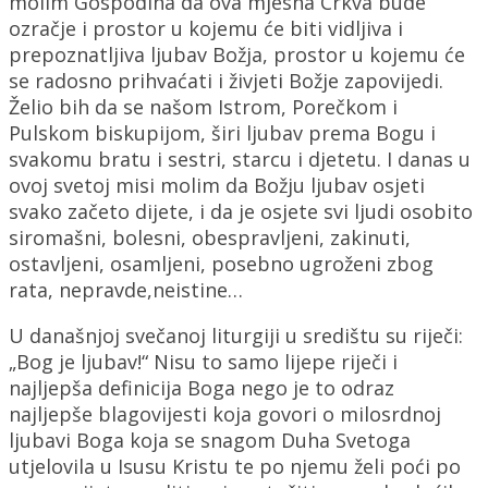
molim Gospodina da ova mjesna Crkva bude
ozračje i prostor u kojemu će biti vidljiva i
prepoznatljiva ljubav Božja, prostor u kojemu će
se radosno prihvaćati i živjeti Božje zapovijedi.
Želio bih da se našom Istrom, Porečkom i
Pulskom biskupijom, širi ljubav prema Bogu i
svakomu bratu i sestri, starcu i djetetu. I danas u
ovoj svetoj misi molim da Božju ljubav osjeti
svako začeto dijete, i da je osjete svi ljudi osobito
siromašni, bolesni, obespravljeni, zakinuti,
ostavljeni, osamljeni, posebno ugroženi zbog
rata, nepravde,neistine…
U današnjoj svečanoj liturgiji u središtu su riječi:
„Bog je ljubav!“ Nisu to samo lijepe riječi i
najljepša definicija Boga nego je to odraz
najljepše blagovijesti koja govori o milosrdnoj
ljubavi Boga koja se snagom Duha Svetoga
utjelovila u Isusu Kristu te po njemu želi poći po