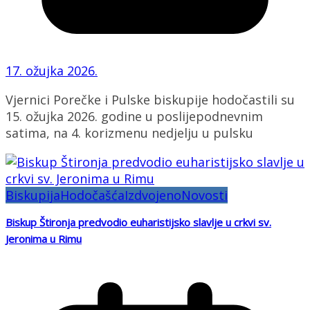
17. ožujka 2026.
Vjernici Porečke i Pulske biskupije hodočastili su
15. ožujka 2026. godine u poslijepodnevnim
satima, na 4. korizmenu nedjelju u pulsku
Biskupija
Hodočašća
Izdvojeno
Novosti
Biskup Štironja predvodio euharistijsko slavlje u crkvi sv.
Jeronima u Rimu