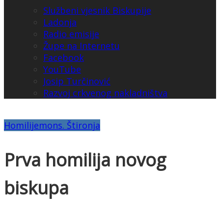
Službeni vjesnik Biskupije
Ladonja
Radio emisije
Župe na Internetu
Facebook
YouTube
Josip Turčinović
Razvoj crkvenog nakladništva
Homilije
mons. Štironja
Prva homilija novog
biskupa