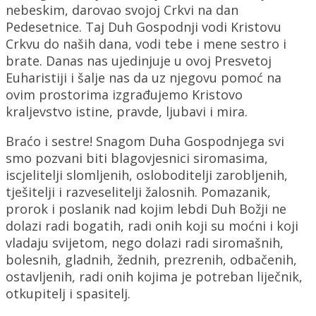
nebeskim, darovao svojoj Crkvi na dan
Pedesetnice. Taj Duh Gospodnji vodi Kristovu
Crkvu do naših dana, vodi tebe i mene sestro i
brate. Danas nas ujedinjuje u ovoj Presvetoj
Euharistiji i šalje nas da uz njegovu pomoć na
ovim prostorima izgrađujemo Kristovo
kraljevstvo istine, pravde, ljubavi i mira.
Braćo i sestre! Snagom Duha Gospodnjega svi
smo pozvani biti blagovjesnici siromasima,
iscjelitelji slomljenih, osloboditelji zarobljenih,
tješitelji i razveselitelji žalosnih. Pomazanik,
prorok i poslanik nad kojim lebdi Duh Božji ne
dolazi radi bogatih, radi onih koji su moćni i koji
vladaju svijetom, nego dolazi radi siromašnih,
bolesnih, gladnih, žednih, prezrenih, odbačenih,
ostavljenih, radi onih kojima je potreban liječnik,
otkupitelj i spasitelj.