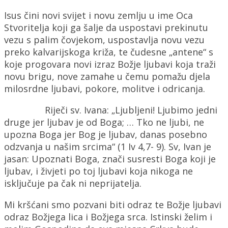
Isus čini novi svijet i novu zemlju u ime Oca
Stvoritelja koji ga šalje da uspostavi prekinutu
vezu s palim čovjekom, uspostavlja novu vezu
preko kalvarijskoga križa, te čudesne „antene“ s
koje progovara novi izraz Božje ljubavi koja traži
novu brigu, nove zamahe u čemu pomažu djela
milosrdne ljubavi, pokore, molitve i odricanja.
Riječi sv. Ivana: „Ljubljeni! Ljubimo jedni
druge jer ljubav je od Boga; … Tko ne ljubi, ne
upozna Boga jer Bog je ljubav, danas posebno
odzvanja u našim srcima“ (1 Iv 4,7- 9). Sv, Ivan je
jasan: Upoznati Boga, znači susresti Boga koji je
ljubav, i živjeti po toj ljubavi koja nikoga ne
isključuje pa čak ni neprijatelja.
Mi kršćani smo pozvani biti odraz te Božje ljubavi
odraz Božjega lica i Božjega srca. Istinski želim i