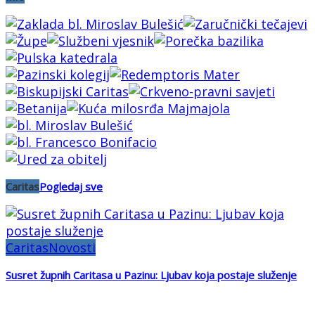
Caritas
Pogledaj sve
Caritas
Novosti
Susret župnih Caritasa u Pazinu: Ljubav koja postaje služenje