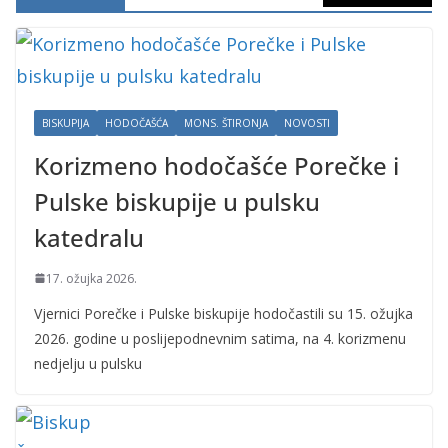
BISKUPIJA
HODOČAŠĆA
MONS. ŠTIRONJA
NOVOSTI
Korizmeno hodočašće Porečke i
Pulske biskupije u pulsku
katedralu
17. ožujka 2026.
Vjernici Porečke i Pulske biskupije hodočastili su 15. ožujka
2026. godine u poslijepodnevnim satima, na 4. korizmenu
nedjelju u pulsku