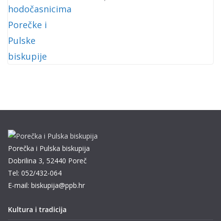
Porečka i Pulska biskupija
Dobrilina 3, 52440 Poreč
Tel: 052/432-064
E-mail: biskupija@ppb.hr
Kultura i tradicija