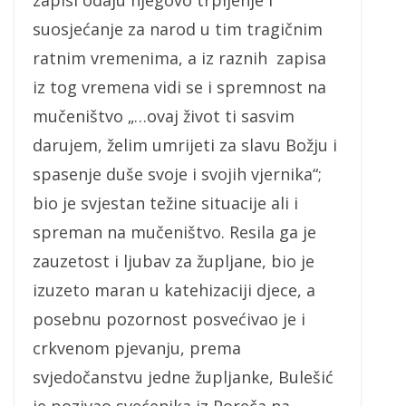
suosjećanje za narod u tim tragičnim
ratnim vremenima, a iz raznih zapisa
iz tog vremena vidi se i spremnost na
mučeništvo „…ovaj život ti sasvim
darujem, želim umrijeti za slavu Božju i
spasenje duše svoje i svojih vjernika“;
bio je svjestan težine situacije ali i
spreman na mučeništvo. Resila ga je
zauzetost i ljubav za župljane, bio je
izuzeto maran u katehizaciji djece, a
posebnu pozornost posvećivao je i
crkvenom pjevanju, prema
svjedočanstvu jedne župljanke, Bulešić
je pozivao svećenika iz Poreča na