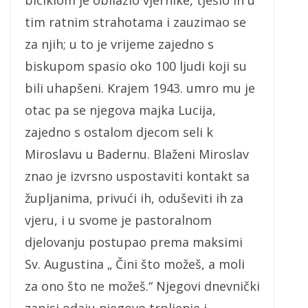
tim ratnim strahotama i zauzimao se
za njih; u to je vrijeme zajedno s
biskupom spasio oko 100 ljudi koji su
bili uhapšeni. Krajem 1943. umro mu je
otac pa se njegova majka Lucija,
zajedno s ostalom djecom seli k
Miroslavu u Badernu. Blaženi Miroslav
znao je izvrsno uspostaviti kontakt sa
župljanima, privući ih, oduševiti ih za
vjeru, i u svome je pastoralnom
djelovanju postupao prema maksimi
Sv. Augustina „ Čini što možeš, a moli
za ono što ne možeš.“ Njegovi dnevnički
zapisi odaju njegovo trpljenje i