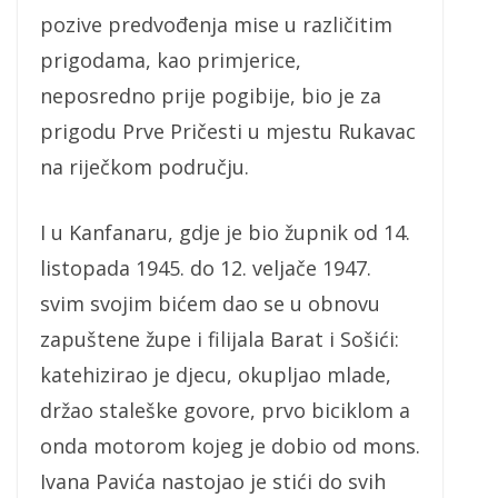
pozive predvođenja mise u različitim
prigodama, kao primjerice,
neposredno prije pogibije, bio je za
prigodu Prve Pričesti u mjestu Rukavac
na riječkom području.
I u Kanfanaru, gdje je bio župnik od 14.
listopada 1945. do 12. veljače 1947.
svim svojim bićem dao se u obnovu
zapuštene župe i filijala Barat i Sošići:
katehizirao je djecu, okupljao mlade,
držao staleške govore, prvo biciklom a
onda motorom kojeg je dobio od mons.
Ivana Pavića nastojao je stići do svih