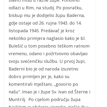
odlazi u Rim, na studij. Po povratku,
biskup mu je dodijelio župu Baderna,
gdje ostaje od 26. rujna 1943. do 14.
listopada 1945. Predavač je kroz
nekoliko primjera naglasio kako je bl.
Bulešić u tom posebno teškom ratnom
vremenu, odano i požrtvovno obavljao
svoju svećeničku službu. U prvoj župi,
Baderni bio je od naroda izuzetno
dobro primljen jer je, kako su
komentirali mještani, „govorio po
našu“. Imao je i župe Sv. Ivan od Šterne i
Muntrilj. Po cijelom području župa
biciklom je obilazio vjernike, tješio ih u