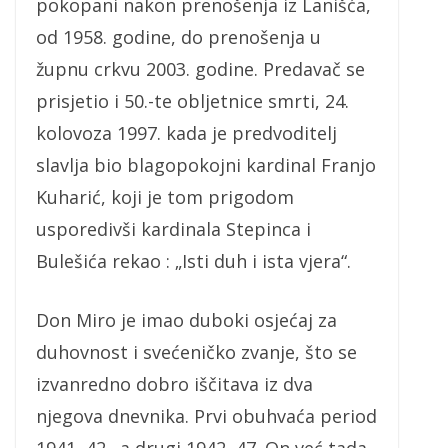
pokopani nakon prenošenja iz Lanišća,
od 1958. godine, do prenošenja u
župnu crkvu 2003. godine. Predavač se
prisjetio i 50.-te obljetnice smrti, 24.
kolovoza 1997. kada je predvoditelj
slavlja bio blagopokojni kardinal Franjo
Kuharić, koji je tom prigodom
usporedivši kardinala Stepinca i
Bulešića rekao : „Isti duh i ista vjera“.
Don Miro je imao duboki osjećaj za
duhovnost i svećeničko zvanje, što se
izvanredno dobro iščitava iz dva
njegova dnevnika. Prvi obuhvaća period
1941.-42., a drugi 1942.-47. On već tada