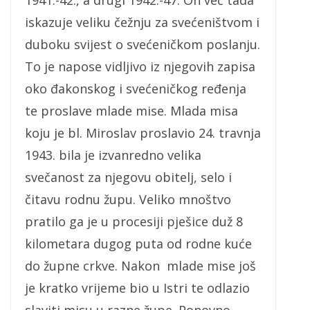
iskazuje veliku čežnju za svećeništvom i
duboku svijest o svećeničkom poslanju.
To je napose vidljivo iz njegovih zapisa
oko đakonskog i svećeničkog ređenja
te proslave mlade mise. Mlada misa
koju je bl. Miroslav proslavio 24. travnja
1943. bila je izvanredno velika
svečanost za njegovu obitelj, selo i
čitavu rodnu župu. Veliko mnoštvo
pratilo ga je u procesiji pješice duž 8
kilometara dugog puta od rodne kuće
do župne crkve. Nakon mlade mise još
je kratko vrijeme bio u Istri te odlazio
slaviti misu u razne župe. Ponovno