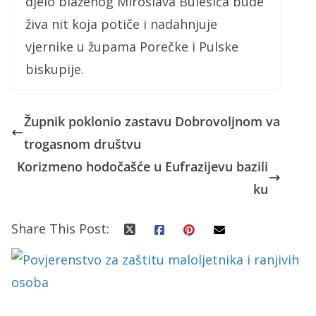
djelo blaženog Miroslava Bulešića bude
živa nit koja potiče i nadahnjuje
vjernike u župama Porečke i Pulske
biskupije.
Župnik poklonio zastavu Dobrovoljnom va
trogasnom društvu
Korizmeno hodočašće u Eufrazijevu bazili
ku
Share This Post: