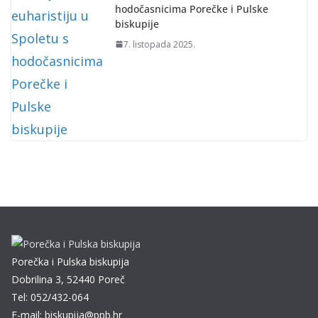
hodočasnicima Porečke i Pulske
biskupije
7. listopada 2025.
Porečka i Pulska biskupija
Dobrilina 3, 52440 Poreč
Tel: 052/432-064
E-mail: biskupija@ppb.hr