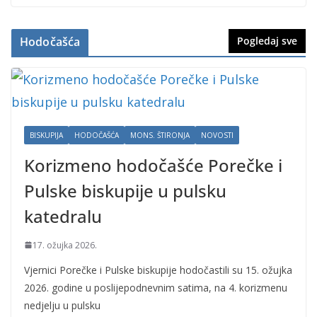
Hodočašća
Pogledaj sve
BISKUPIJA
HODOČAŠĆA
MONS. ŠTIRONJA
NOVOSTI
Korizmeno hodočašće Porečke i
Pulske biskupije u pulsku
katedralu
17. ožujka 2026.
Vjernici Porečke i Pulske biskupije hodočastili su 15. ožujka
2026. godine u poslijepodnevnim satima, na 4. korizmenu
nedjelju u pulsku