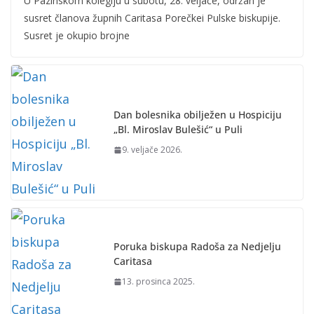
U Pazinskom kolegiju u subotu, 28. veljače, održan je
susret članova župnih Caritasa Porečkei Pulske biskupije.
Susret je okupio brojne
Dan bolesnika obilježen u Hospiciju
„Bl. Miroslav Bulešić“ u Puli
9. veljače 2026.
Poruka biskupa Radoša za Nedjelju
Caritasa
13. prosinca 2025.