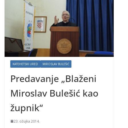
KATEHETSKI URED
MIROSLAV BULEŠIĆ
Predavanje „Blaženi
Miroslav Bulešić kao
župnik“
23. ožujka 2014.