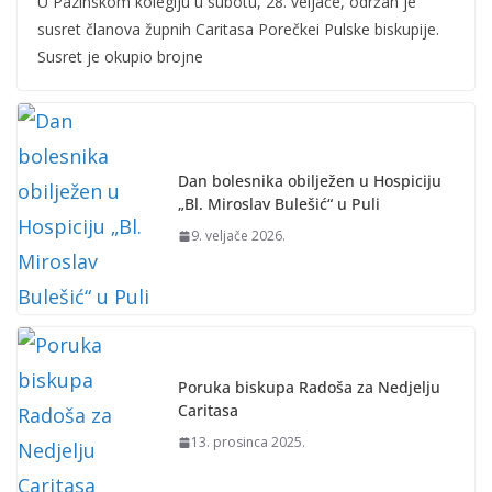
U Pazinskom kolegiju u subotu, 28. veljače, održan je
susret članova župnih Caritasa Porečkei Pulske biskupije.
Susret je okupio brojne
Dan bolesnika obilježen u Hospiciju
„Bl. Miroslav Bulešić“ u Puli
9. veljače 2026.
Poruka biskupa Radoša za Nedjelju
Caritasa
13. prosinca 2025.