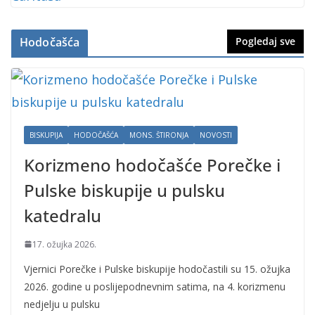
Hodočašća
Pogledaj sve
BISKUPIJA
HODOČAŠĆA
MONS. ŠTIRONJA
NOVOSTI
Korizmeno hodočašće Porečke i
Pulske biskupije u pulsku
katedralu
17. ožujka 2026.
Vjernici Porečke i Pulske biskupije hodočastili su 15. ožujka
2026. godine u poslijepodnevnim satima, na 4. korizmenu
nedjelju u pulsku