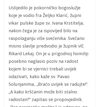
Uslijedilo je pokorničko bogoslužje
koje je vodio fra Željko Klarić, župni
vikar pulske župe sv. Ivana Krstitelja,
nakon čega je za ispovijed bilo na
raspolaganju više svećenika. Svečano
misno slavlje predvodio je župnik vlč.
Rikard Lekaj. On je u prigodnoj homiliji
posebno naglasio poziv na radost
kojem bi se vjernici trebali uvijek
odazivati, kako kaže sv. Pavao
Solunjanima, „Braćo uvijek se radujte!“.
„A kako kršćanin može biti stalno
radostan?“ zapitao se propovjednik.
„Bez prestanka molite.“ je odgovor, no