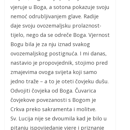
vjeruje u Boga, a sotona pokazuje svoju
nemoć odrubljivanjem glave. Radije
daje svoju ovozemaljsku prolaznost-
tijelo, nego da se odreče Boga. Vjernost
Bogu bila je za nju iznad svakog
ovozemaljskog postignuća. I mi danas,
nastavio je propovjednik, stojimo pred
zmajevima ovoga svijeta koji samo
jedno traže – a to je oteti čovjeku dušu.
Odvojiti čovjeka od Boga. Čuvarica
čovjekove povezanosti s Bogom je
Crkva preko sakramenta i molitve.
Sv. Lucija nije se dvoumila kad je bilo u
pitanju ispovijedanje vjere i priznanje