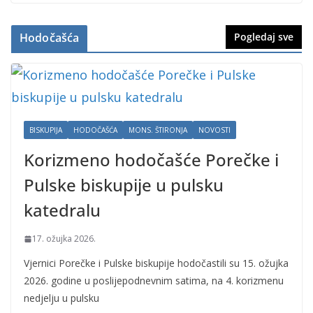
Hodočašća
Pogledaj sve
BISKUPIJA
HODOČAŠĆA
MONS. ŠTIRONJA
NOVOSTI
Korizmeno hodočašće Porečke i
Pulske biskupije u pulsku
katedralu
17. ožujka 2026.
Vjernici Porečke i Pulske biskupije hodočastili su 15. ožujka
2026. godine u poslijepodnevnim satima, na 4. korizmenu
nedjelju u pulsku