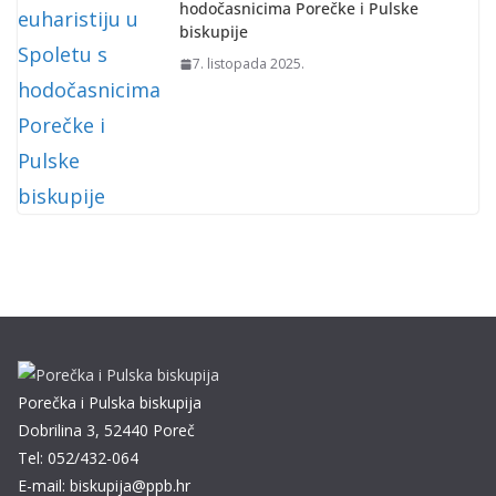
hodočasnicima Porečke i Pulske
biskupije
7. listopada 2025.
Porečka i Pulska biskupija
Dobrilina 3, 52440 Poreč
Tel: 052/432-064
E-mail: biskupija@ppb.hr