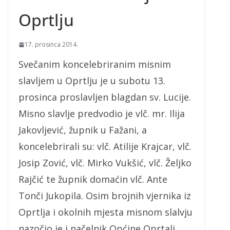
Oprtlju
17. prosinca 2014.
Svečanim koncelebriranim misnim
slavljem u Oprtlju je u subotu 13.
prosinca proslavljen blagdan sv. Lucije.
Misno slavlje predvodio je vlč. mr. Ilija
Jakovljević, župnik u Fažani, a
koncelebrirali su: vlč. Atilije Krajcar, vlč.
Josip Zović, vlč. Mirko Vukšić, vlč. Željko
Rajčić te župnik domaćin vlč. Ante
Tonči Jukopila. Osim brojnih vjernika iz
Oprtlja i okolnih mjesta misnom slalvju
nazočio je i načelnik Općine Oprtalj