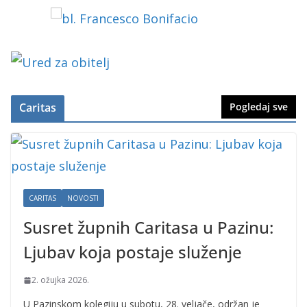
Caritas
Pogledaj sve
CARITAS
NOVOSTI
Susret župnih Caritasa u Pazinu:
Ljubav koja postaje služenje
2. ožujka 2026.
U Pazinskom kolegiju u subotu, 28. veljače, održan je