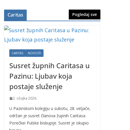
Caritas
Pogledaj sve
CARITAS
NOVOSTI
Susret župnih Caritasa u
Pazinu: Ljubav koja
postaje služenje
2. ožujka 2026.
U Pazinskom kolegiju u subotu, 28. veljače,
održan je susret članova župnih Caritasa
Porečkei Pulske biskupije. Susret je okupio