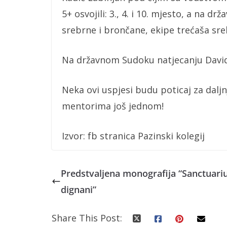
5+ osvojili: 3., 4. i 10. mjesto, a na
srebrne i brončane, ekipe trećaša sreb
Na državnom Sudoku natjecanju David R
Neka ovi uspjesi budu poticaj za daljn
mentorima još jednom!
Izvor: fb stranica Pazinski kolegij
Predstvaljena monografija “Sanctuar
dignani”
Share This Post: