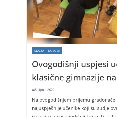
GLAZBA
NOVOSTI
Ovogodišnji uspjesi u
klasične gimnazije n
5. lipnja 2022.
Na ovogodišnjem prijemu gradonačelnic
najuspješnije učenike koji su sudjelo
nazočili su i ovogodišnji laureati iz P