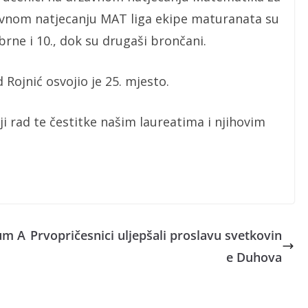
 državnom natjecanju MAT liga ekipe maturanata su
rne i 10., dok su drugaši brončani.
ojnić osvojio je 25. mjesto.
ji rad te čestitke našim laureatima i njihovim
ium A
Prvopričesnici uljepšali proslavu svetkovin
e Duhova