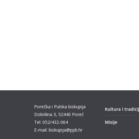
Porečka i Pulska biskupija
Kultura i tradici
Dobrilina 3, 52440 Poreč
Tel: 052/432-064
Misije
E-mail: biskupija@ppb.hr