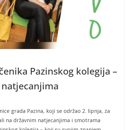
čenika Pazinskog kolegija –
a natjecanjima
e grada Pazina, koji se održao 2. lipnja, za
vali na državnim natjecanjima i smotrama
azinskog kolegija – koji su svojim znanjem,