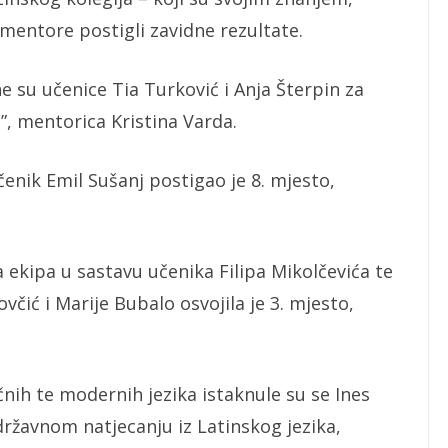
mentore postigli zavidne rezultate.
 su učenice Tia Turković i Anja Šterpin za
?”, mentorica Kristina Varda.
čenik Emil Sušanj postigao je 8. mjesto,
ekipa u sastavu učenika Filipa Mikolčevića te
čić i Marije Bubalo osvojila je 3. mjesto,
čnih te modernih jezika istaknule su se Ines
državnom natjecanju iz Latinskog jezika,