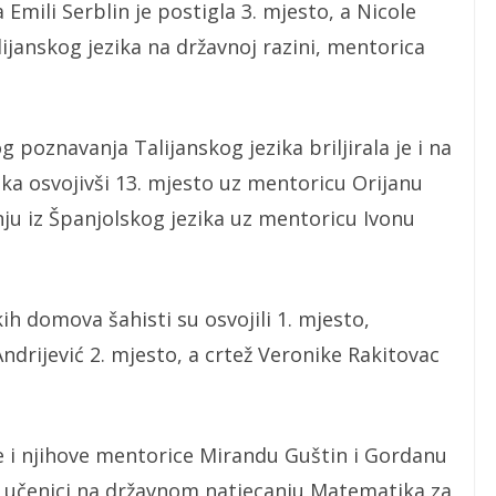
Emili Serblin je postigla 3. mjesto, a Nicole
ijanskog jezika na državnoj razini, mentorica
poznavanja Talijanskog jezika briljirala je i na
ka osvojivši 13. mjesto uz mentoricu Orijanu
ju iz Španjolskog jezika uz mentoricu Ivonu
h domova šahisti su osvojili 1. mjesto,
Andrijević 2. mjesto, a crtež Veronike Rakitovac
e i njihove mentorice Mirandu Guštin i Gordanu
m učenici na državnom natjecanju Matematika za