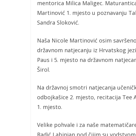
mentorica Milica Maligec. Maturantica 
Martinović 1. mjesto u poznavanju Tal
Sandra Sloković.
Naša Nicole Martinović osim savršenog 
državnom natjecanju iz Hrvatskog jezi
Paus i 5. mjesto na državnom natjecan
Širol.
Na državnoj smotri natjecanja učenički
odbojkašice 2. mjesto, recitacija Tee 
1. mjesto.
Velike pohvale i za naše matematičar
Radić Labinjan pod čijim su vodstvo