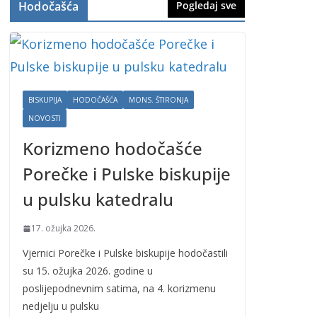
Hodočašća
Pogledaj sve
BISKUPIJA
HODOČAŠĆA
MONS. ŠTIRONJA
NOVOSTI
Korizmeno hodočašće
Porečke i Pulske biskupije
u pulsku katedralu
17. ožujka 2026.
Vjernici Porečke i Pulske biskupije hodočastili
su 15. ožujka 2026. godine u
poslijepodnevnim satima, na 4. korizmenu
nedjelju u pulsku