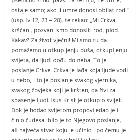
pšenično zrno, pavši na zemlju, ne umre,
ostaje samo; ako li umre donosi obilat rod.“
(usp. Iv 12, 23 – 28), te rekao: „Mi Crkva,
kršćani, pozvani smo donositi rod, plod.
Kakav? Za život vječni! Mi smo tu da
pomažemo u otkupljenju duša, otkupljenju
svijeta, da ljudi dođu do neba. To je
poslanje Crkve. Crkva je lađa koja ljude vodi
u nebo, i to je poslanje svakog vjernika,
svakog čovjeka koji je kršten, da živi za
spasenje ljudi. Isus Krist je otkupio svijet.
Dok je hodao svijetom propovijedao je i
činio čudesa, bilo je to Njegovo poslanje,
ali najveća stvar koju je učinio i po čemu je