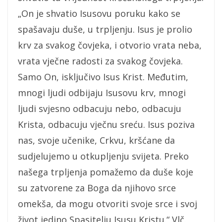
„On je shvatio Isusovu poruku kako se
spašavaju duše, u trpljenju. Isus je prolio
krv za svakog čovjeka, i otvorio vrata neba,
vrata vječne radosti za svakog čovjeka.
Samo On, isključivo Isus Krist. Međutim,
mnogi ljudi odbijaju Isusovu krv, mnogi
ljudi svjesno odbacuju nebo, odbacuju
Krista, odbacuju vječnu sreću. Isus poziva
nas, svoje učenike, Crkvu, kršćane da
sudjelujemo u otkupljenju svijeta. Preko
našega trpljenja pomažemo da duše koje
su zatvorene za Boga da njihovo srce
omekša, da mogu otvoriti svoje srce i svoj
život jedino Spasitelju Isusu Kristu.“ Vlč.