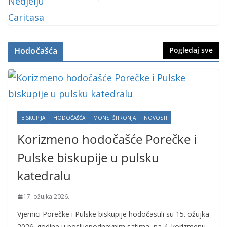
Hodočašća
Pogledaj sve
BISKUPIJA
HODOČAŠĆA
MONS. ŠTIRONJA
NOVOSTI
Korizmeno hodočašće Porečke i
Pulske biskupije u pulsku
katedralu
17. ožujka 2026.
Vjernici Porečke i Pulske biskupije hodočastili su 15. ožujka
2026. godine u poslijepodnevnim satima, na 4. korizmenu