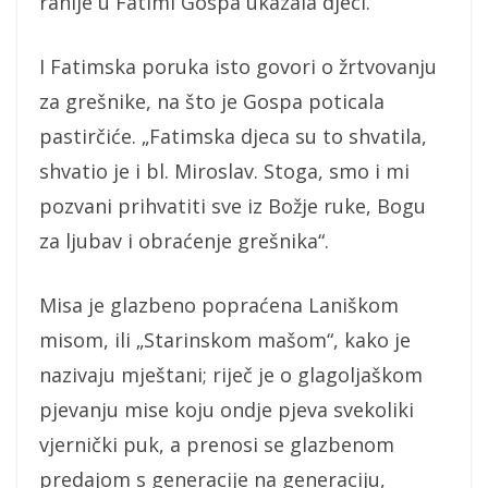
ranije u Fatimi Gospa ukazala djeci.
I Fatimska poruka isto govori o žrtvovanju
za grešnike, na što je Gospa poticala
pastirčiće. „Fatimska djeca su to shvatila,
shvatio je i bl. Miroslav. Stoga, smo i mi
pozvani prihvatiti sve iz Božje ruke, Bogu
za ljubav i obraćenje grešnika“.
Misa je glazbeno popraćena Laniškom
misom, ili „Starinskom mašom“, kako je
nazivaju mještani; riječ je o glagoljaškom
pjevanju mise koju ondje pjeva svekoliki
vjernički puk, a prenosi se glazbenom
predajom s generacije na generaciju,