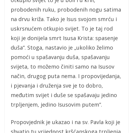
otkupio svijet to je u boli i u krvi,
probodenih ruku, probodenih nogu satima
na drvu križa. Tako je Isus svojom smrću i
uskrsnućem otkupio svijet. To je taj rod
koji je donijela smrt Isusa Krista: spasenje
duša“. Stoga, nastavio je „ukoliko želimo
pomoći u spašavanju duša, spašavanju
svijeta, to možemo činiti samo na Isusov
način, drugog puta nema. I propovijedanja,
i pjevanja i druženja sve je to dobro,
međutim svijet i duše se spašavaju jedino
trpljenjem, jedino Isusovim putem“.
Propovjednik je ukazao i na sv. Pavla koji je
shvatio tu vrijednost kršćanskoga trpljenja.