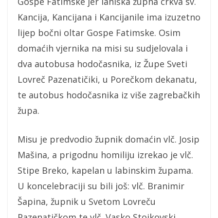
Gospe Fatimske jer laniška župna crkva sv.
Kancija, Kancijana i Kancijanile ima izuzetno
lijep bočni oltar Gospe Fatimske. Osim
domaćih vjernika na misi su sudjelovala i
dva autobusa hodočasnika, iz Župe Sveti
Lovreč Pazenatičiki, u Porečkom dekanatu,
te autobus hodočasnika iz više zagrebačkih
župa.
Misu je predvodio župnik domaćin vlč. Josip
Mašina, a prigodnu homiliju izrekao je vlč.
Stipe Breko, kapelan u labinskim župama.
U koncelebraciji su bili još: vlč. Branimir
Šapina, župnik u Svetom Lovreču
Pazenatičkom te vlč. Vasko Stojkovski,