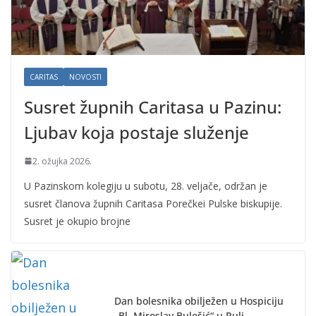
CARITAS
NOVOSTI
Susret župnih Caritasa u Pazinu:
Ljubav koja postaje služenje
2. ožujka 2026.
U Pazinskom kolegiju u subotu, 28. veljače, održan je
susret članova župnih Caritasa Porečkei Pulske biskupije.
Susret je okupio brojne
Dan bolesnika obilježen u Hospiciju
„Bl. Miroslav Bulešić“ u Puli