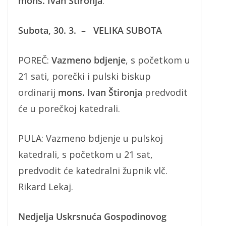
mons. Ivan Štironja
.
Subota, 30. 3. – VELIKA SUBOTA
POREČ:
Vazmeno bdjenje
, s početkom u
21 sati, porečki i pulski biskup
ordinarij
mons. Ivan Štironja
predvodit
će u porečkoj katedrali.
PULA: Vazmeno bdjenje u pulskoj
katedrali, s početkom u 21 sat,
predvodit će katedralni župnik vlč.
Rikard Lekaj.
Nedjelja Uskrsnuća Gospodinovog