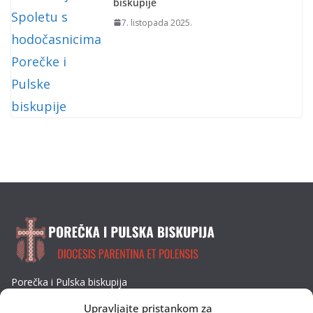
biskupije
7. listopada 2025.
Porečka i Pulska biskupija
Dobrilina 3, 52440 Poreč
Upravljajte pristankom za