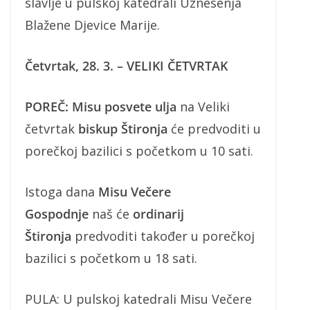
slavlje u pulskoj katedrali Uznesenja
Blažene Djevice Marije.
Četvrtak, 28. 3. – VELIKI ČETVRTAK
POREČ: Misu posvete ulja
na Veliki
četvrtak
biskup Štironja
će predvoditi u
porečkoj bazilici s početkom u 10 sati.
Istoga dana
Misu Večere
Gospodnje
naš će
ordinarij
Štironja
predvoditi također u porečkoj
bazilici s početkom u 18 sati.
PULA: U pulskoj katedrali Misu Večere