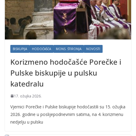
BISKUPIJA
HODOČAŠĆA
MONS. ŠTIRONJA
NOVOSTI
Korizmeno hodočašće Porečke i
Pulske biskupije u pulsku
katedralu
17. ožujka 2026.
Vjernici Porečke i Pulske biskupije hodočastili su 15. ožujka
2026. godine u poslijepodnevnim satima, na 4. korizmenu
nedjelju u pulsku