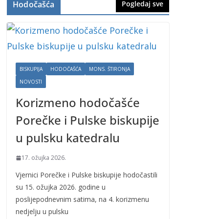
Hodočašća
Pogledaj sve
BISKUPIJA
HODOČAŠĆA
MONS. ŠTIRONJA
NOVOSTI
Korizmeno hodočašće
Porečke i Pulske biskupije
u pulsku katedralu
17. ožujka 2026.
Vjernici Porečke i Pulske biskupije hodočastili
su 15. ožujka 2026. godine u
poslijepodnevnim satima, na 4. korizmenu
nedjelju u pulsku