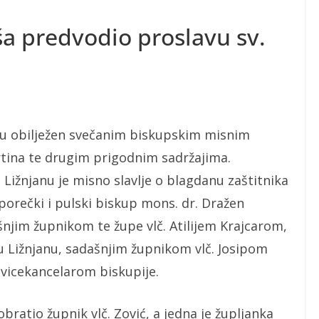
ša predvodio proslavu sv.
nu obilježen svečanim biskupskim misnim
rtina te drugim prigodnim sadržajima.
 Ližnjanu je misno slavlje o blagdanu zaštitnika
porečki i pulski biskup mons. dr. Dražen
šnjim župnikom te župe vlč. Atilijem Krajcarom,
 u Ližnjanu, sadašnjim župnikom vlč. Josipom
 vicekancelarom biskupije.
atio župnik vlč. Zović, a jedna je župljanka