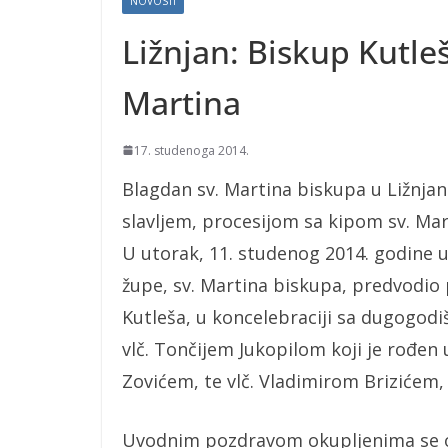
NOVOSTI
Ližnjan: Biskup Kutle
Martina
17. studenoga 2014.
Blagdan sv. Martina biskupa u Ližnja
slavljem, procesijom sa kipom sv. Ma
U utorak, 11. studenog 2014. godine u
župe, sv. Martina biskupa, predvodio 
Kutleša, u koncelebraciji sa dugogodi
vlč. Tončijem Jukopilom koji je rođen
Zovićem, te vlč. Vladimirom Brizićem,
Uvodnim pozdravom okupljenima se obr