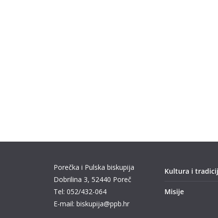
Porečka i Pulska biskupija
Kultura i tradici
Dobrilina 3, 52440 Poreč
Tel: 052/432-064
Misije
E-mail: biskupija@ppb.hr