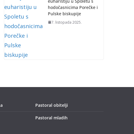
euharistiju u Spoletu s
hodočasnicima Porečke i
Pulske biskupije
7. listopada 2025.
ja
Pastoral obitelji
Pastoral mladih