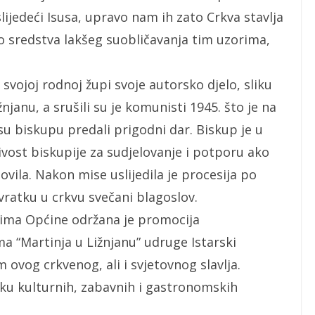
i slijedeći Isusa, upravo nam ih zato Crkva stavlja
 sredstva lakšeg suobličavanja tim uzorima,
 svojoj rodnoj župi svoje autorsko djelo, sliku
žnjanu, a srušili su je komunisti 1945. što je na
 su biskupu predali prigodni dar. Biskup je u
vost biskupije za sudjelovanje i potporu ako
vila. Nakon mise uslijedila je procesija po
ovratku u crkvu svečani blagoslov.
ima Općine održana je promocija
 “Martinja u Ližnjanu” udruge Istarski
 ovog crkvenog, ali i svjetovnog slavlja.
aku kulturnih, zabavnih i gastronomskih