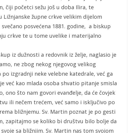
, čiji početci sežu još u doba Ilira, te
u Ližnjanske župne crkve velikim dijelom
je svečano posvećena 1881. godine, a biskup
u crkve te u tome uvelike i materijalno
skup iz dužnosti a redovnik iz želje, naglasio je
ćamo, ne zbog nekog njegovog velikog
 po izgradnji neke velebne katedrale, već ga
e već kao mlada osoba shvatio pitanje smisla
io, ono što nam govori evanđelje, da će čovjek
vu ili nečem trećem, već samo i isključivo po
prema bližnjemu. Sv. Martin poznat je po gesti
, zapitajmo se koliko bi društvu bilo bolje da
i svoje sa bližnjim. Sv. Martin nas tom svojom