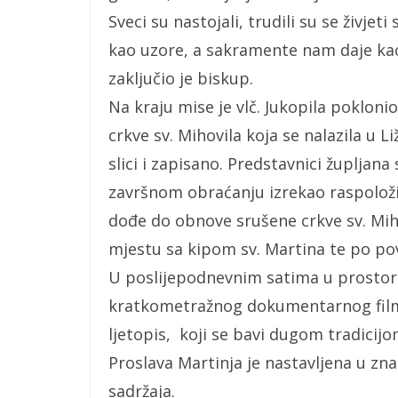
Sveci su nastojali, trudili su se živjet
kao uzore, a sakramente nam daje kao
zaključio je biskup.
Na kraju mise je vlč. Jukopila poklonio
crkve sv. Mihovila koja se nalazila u Li
slici i zapisano. Predstavnici župljana
završnom obraćanju izrekao raspoloži
dođe do obnove srušene crkve sv. Miho
mjestu sa kipom sv. Martina te po p
U poslijepodnevnim satima u prostor
kratkometražnog dokumentarnog filma
ljetopis, koji se bavi dugom tradicijom
Proslava Martinja je nastavljena u zn
sadržaja.