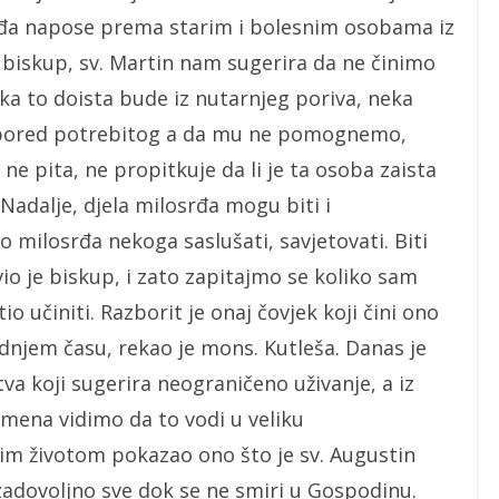
rđa napose prema starim i bolesnim osobama iz
e biskup, sv. Martin nam sugerira da ne činimo
eka to doista bude iz nutarnjeg poriva, neka
 pored potrebitog a da mu ne pomognemo,
ne pita, ne propitkuje da li je ta osoba zaista
Nadalje, djela milosrđa mogu biti i
lo milosrđa nekoga saslušati, savjetovati. Biti
o je biskup, i zato zapitajmo se koliko sam
io učiniti. Razborit je onaj čovjek koji čini ono
ednjem času, rekao je mons. Kutleša. Danas je
a koji sugerira neograničeno uživanje, a iz
mena vidimo da to vodi u veliku
jim životom pokazao ono što je sv. Augustin
i zadovoljno sve dok se ne smiri u Gospodinu.