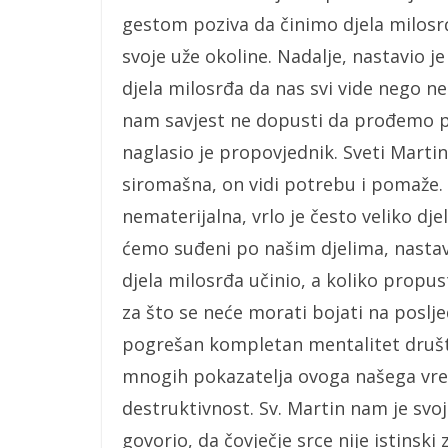
gestom poziva da činimo djela milos
svoje uže okoline. Nadalje, nastavio j
djela milosrđa da nas svi vide nego n
nam savjest ne dopusti da prođemo
naglasio je propovjednik. Sveti Martin 
siromašna, on vidi potrebu i pomaže. 
nematerijalna, vrlo je često veliko dje
ćemo suđeni po našim djelima, nastavi
djela milosrđa učinio, a koliko propust
za što se neće morati bojati na poslj
pogrešan kompletan mentalitet društv
mnogih pokazatelja ovoga našega vre
destruktivnost. Sv. Martin nam je svo
govorio, da čovječje srce nije istinsk