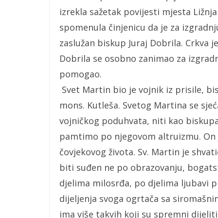
izrekla sažetak povijesti mjesta Ližnjan
spomenula činjenicu da je za izgradnj
zaslužan biskup Juraj Dobrila. Crkva 
Dobrila se osobno zanimao za izgradnj
pomogao.
Svet Martin bio je vojnik iz prisile, bi
mons. Kutleša. Svetog Martina se sje
vojničkog poduhvata, niti kao biskupa
pamtimo po njegovom altruizmu. On j
čovjekovog života. Sv. Martin je shvat
biti suđen ne po obrazovanju, bogatst
djelima milosrđa, po djelima ljubavi 
dijeljenja svoga ogrtača sa siromašnim
ima više takvih koji su spremni dijelit