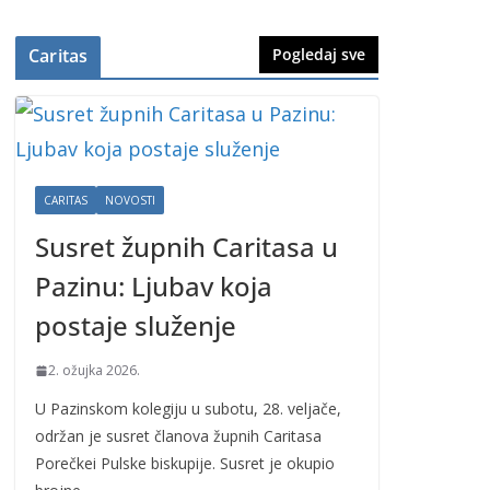
Caritas
Pogledaj sve
CARITAS
NOVOSTI
Susret župnih Caritasa u
Pazinu: Ljubav koja
postaje služenje
2. ožujka 2026.
U Pazinskom kolegiju u subotu, 28. veljače,
održan je susret članova župnih Caritasa
Porečkei Pulske biskupije. Susret je okupio