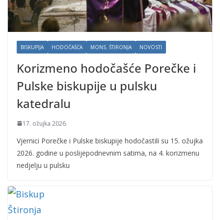
BISKUPIJA
HODOČAŠĆA
MONS. ŠTIRONJA
NOVOSTI
Korizmeno hodočašće Porečke i
Pulske biskupije u pulsku
katedralu
17. ožujka 2026.
Vjernici Porečke i Pulske biskupije hodočastili su 15. ožujka
2026. godine u poslijepodnevnim satima, na 4. korizmenu
nedjelju u pulsku