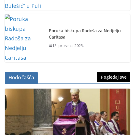
Poruka biskupa Radoša za Nedjelju
Caritasa
13. prosinca 2025.
Hodočašća
Pogledaj sve