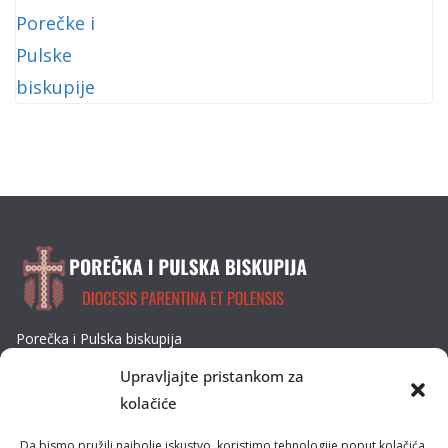
Porečka i Pulska biskupija
Dobrilina 3, 52440 Poreč
Upravljajte pristankom za
Tel: 052/432-064
kolačiće
E-mail: biskupija@ppb.hr
Da bismo pružili najbolje iskustvo, koristimo tehnologije poput kolačića