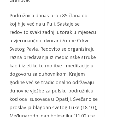
Grahovac.
Podružnica danas broji 85 člana od
kojih je većina u Puli. Sastaje se
redovito svaki zadnji utorak u mjesecu
u vjeronaučnoj dvorani župne Crkve
Svetog Pavla. Redovito se organiziraju
razna predavanja iz medicinske struke
kao i iz etike te molitve i meditacije u
dogovoru sa duhovnikom. Krajem
godine već se tradicionalno održavaju
duhovne vježbe za pulsku podružnicu
kod oca isusovaca u Opatiji. Svečano se
proslavlja blagdan svetog Luke (18.10.),
Međunarodni dan bolesnika (11.02.) te