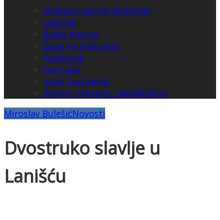
Službeni vjesnik Biskupije
Ladonja
Radio emisije
Župe na Internetu
Facebook
YouTube
Josip Turčinović
Razvoj crkvenog nakladništva
Miroslav Bulešić
Novosti
Dvostruko slavlje u
Lanišću