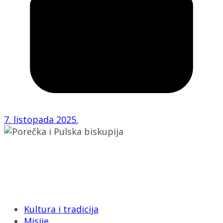
7. listopada 2025.
Porečka i Pulska biskupija
Dobrilina 3, 52440 Poreč
Tel: 052/432-064
E-mail: biskupija@ppb.hr
Kultura i tradicija
Misije