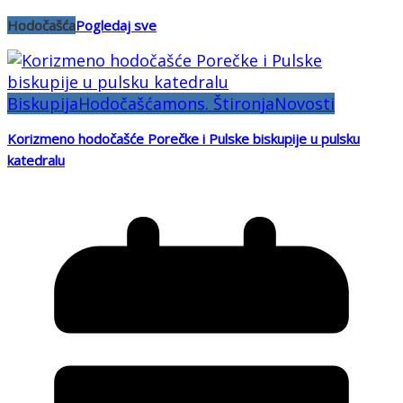
Hodočašća
Pogledaj sve
Biskupija
Hodočašća
mons. Štironja
Novosti
Korizmeno hodočašće Porečke i Pulske biskupije u pulsku
katedralu