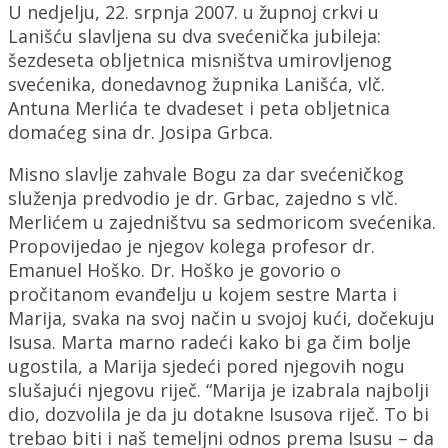
U nedjelju, 22. srpnja 2007. u župnoj crkvi u
Lanišću slavljena su dva svećenička jubileja:
šezdeseta obljetnica misništva umirovljenog
svećenika, donedavnog župnika Lanišća, vlč.
Antuna Merlića te dvadeset i peta obljetnica
domaćeg sina dr. Josipa Grbca.
Misno slavlje zahvale Bogu za dar svećeničkog
služenja predvodio je dr. Grbac, zajedno s vlč.
Merlićem u zajedništvu sa sedmoricom svećenika.
Propovijedao je njegov kolega profesor dr.
Emanuel Hoško. Dr. Hoško je govorio o
pročitanom evanđelju u kojem sestre Marta i
Marija, svaka na svoj način u svojoj kući, dočekuju
Isusa. Marta marno radeći kako bi ga čim bolje
ugostila, a Marija sjedeći pored njegovih nogu
slušajući njegovu riječ. “Marija je izabrala najbolji
dio, dozvolila je da ju dotakne Isusova riječ. To bi
trebao biti i naš temeljni odnos prema Isusu – da