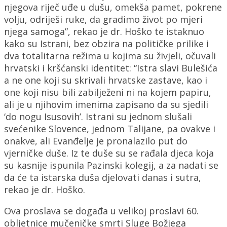
njegova riječ uđe u dušu, omekša pamet, pokrene
volju, odriješi ruke, da gradimo život po mjeri
njega samoga”, rekao je dr. Hoško te istaknuo
kako su Istrani, bez obzira na političke prilike i
dva totalitarna režima u kojima su živjeli, očuvali
hrvatski i kršćanski identitet: “Istra slavi Bulešića
a ne one koji su skrivali hrvatske zastave, kao i
one koji nisu bili zabilježeni ni na kojem papiru,
ali je u njihovim imenima zapisano da su sjedili
‘do nogu Isusovih’. Istrani su jednom slušali
svećenike Slovence, jednom Talijane, pa ovakve i
onakve, ali Evanđelje je pronalazilo put do
vjerničke duše. Iz te duše su se rađala djeca koja
su kasnije ispunila Pazinski kolegij, a za nadati se
da će ta istarska duša djelovati danas i sutra,
rekao je dr. Hoško.
Ova proslava se događa u velikoj proslavi 60.
obljetnice mučeničke smrti Sluge Božjega