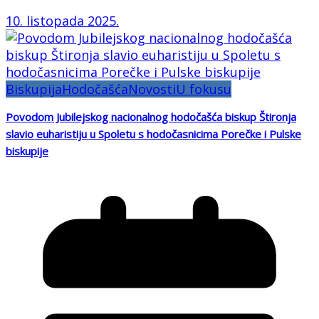
10. listopada 2025.
Biskupija
Hodočašća
Novosti
U fokusu
Povodom Jubilejskog nacionalnog hodočašća biskup Štironja
slavio euharistiju u Spoletu s hodočasnicima Porečke i Pulske
biskupije