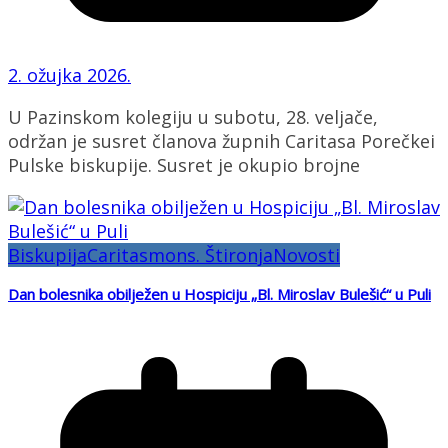
2. ožujka 2026.
U Pazinskom kolegiju u subotu, 28. veljače,
održan je susret članova župnih Caritasa Porečkei
Pulske biskupije. Susret je okupio brojne
Biskupija
Caritas
mons. Štironja
Novosti
Dan bolesnika obilježen u Hospiciju „Bl. Miroslav Bulešić“ u Puli