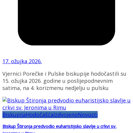
17. ožujka 2026.
Vjernici Porečke i Pulske biskupije hodočastili su
15. ožujka 2026. godine u poslijepodnevnim
satima, na 4. korizmenu nedjelju u pulsku
Biskupija
Hodočašća
Izdvojeno
Novosti
Biskup Štironja predvodio euharistijsko slavlje u crkvi sv.