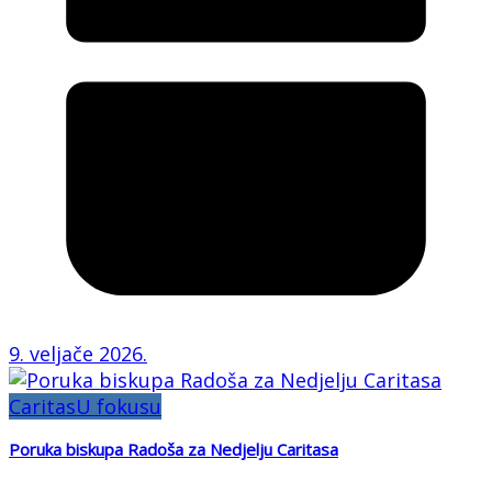
9. veljače 2026.
Caritas
U fokusu
Poruka biskupa Radoša za Nedjelju Caritasa