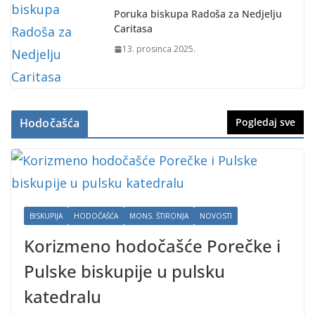
Poruka biskupa Radoša za Nedjelju
Caritasa
13. prosinca 2025.
Hodočašća
Pogledaj sve
BISKUPIJA
HODOČAŠĆA
MONS. ŠTIRONJA
NOVOSTI
Korizmeno hodočašće Porečke i
Pulske biskupije u pulsku
katedralu