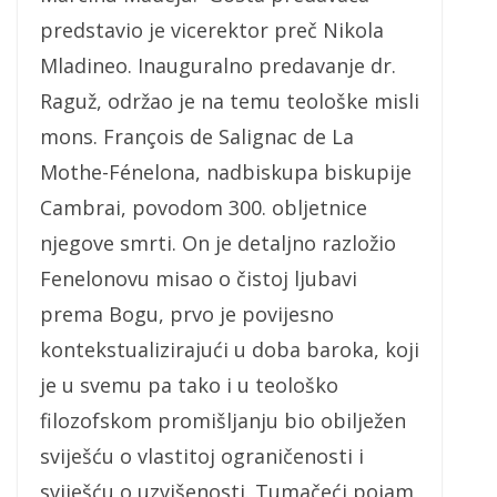
predstavio je vicerektor preč Nikola
Mladineo. Inauguralno predavanje dr.
Raguž, održao je na temu teološke misli
mons. François de Salignac de La
Mothe-Fénelona, nadbiskupa biskupije
Cambrai, povodom 300. obljetnice
njegove smrti. On je detaljno razložio
Fenelonovu misao o čistoj ljubavi
prema Bogu, prvo je povijesno
kontekstualizirajući u doba baroka, koji
je u svemu pa tako i u teološko
filozofskom promišljanju bio obilježen
sviješću o vlastitoj ograničenosti i
sviješću o uzvišenosti. Tumačeći pojam