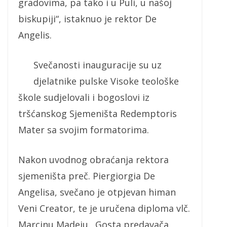
gradovima, pa tako i u Puli, u našoj
biskupiji“, istaknuo je rektor De
Angelis.
Svečanosti inauguracije su uz
djelatnike pulske Visoke teološke
škole sudjelovali i bogoslovi iz
tršćanskog Sjemeništa Redemptoris
Mater sa svojim formatorima.
Nakon uvodnog obraćanja rektora
sjemeništa preč. Piergiorgia De
Angelisa, svečano je otpjevan himan
Veni Creator, te je uručena diploma vlč.
Marcinu Madeju. Gosta predavača