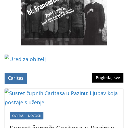
Caritas
Pogledaj sve
CARITAS
NOVOSTI
Susret župnih Caritasa u Pazinu: