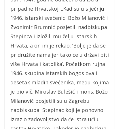
pripadne Hrvatskoj. „Kad su u siječnju
1946. istarski svećenici Božo Milanović i
Zvonimir Brumnić posjetili nadbiskupa
Stepinca i izložili mu želju istarskih
Hrvata, a on im je rekao: ‘Bolje je da se
pridružite nama jer tako će u državi biti
više Hrvata i katolika’. Početkom rujna
1946. skupina istarskih bogoslova i
desetak mlađih svećenika, među kojima
je bio vlč. Miroslav Bulešić i mons. Božo
Milanović posjetili su u Zagrebu
nadbiskupa Stepinac koji je ponovno
izrazio zadovoljstvo da će Istra ući u
sastav Hrvatske. Također je nadbiskup