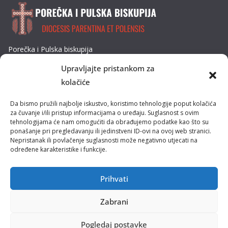
Porečka i Pulska biskupija
Dobrilina 3, 52440 Poreč
Upravljajte pristankom za
Tel: 052/432-064
kolačiće
E-mail: biskupija@ppb.hr
Da bismo pružili najbolje iskustvo, koristimo tehnologije poput kolačića
Kultura i tradicija
za čuvanje i/ili pristup informacijama o uređaju. Suglasnost s ovim
tehnologijama će nam omogućiti da obrađujemo podatke kao što su
ponašanje pri pregledavanju ili jedinstveni ID-ovi na ovoj web stranici.
Misije
Nepristanak ili povlačenje suglasnosti može negativno utjecati na
određene karakteristike i funkcije.
Pastoral obitelji
Pastoral mladih
Prihvati
Zabrani
Pogledaj postavke