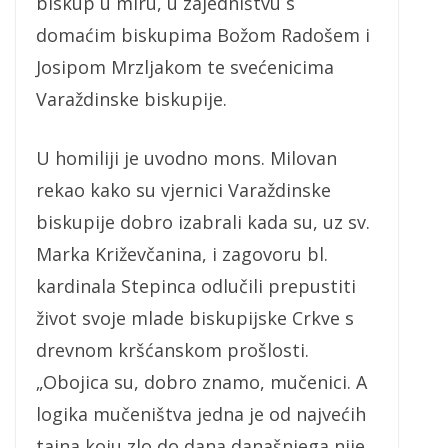
biskup u miru, u zajedništvu s
domaćim biskupima Božom Radošem i
Josipom Mrzljakom te svećenicima
Varaždinske biskupije.
U homiliji je uvodno mons. Milovan
rekao kako su vjernici Varaždinske
biskupije dobro izabrali kada su, uz sv.
Marka Križevčanina, i zagovoru bl.
kardinala Stepinca odlučili prepustiti
život svoje mlade biskupijske Crkve s
drevnom kršćanskom prošlosti.
„Obojica su, dobro znamo, mučenici. A
logika mučeništva jedna je od najvećih
tajna koju zlo do dana današnjega nije