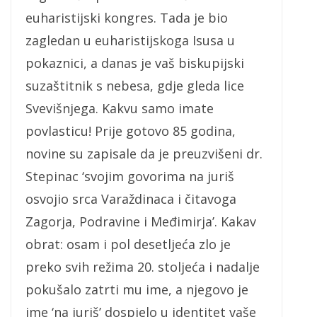
euharistijski kongres. Tada je bio
zagledan u euharistijskoga Isusa u
pokaznici, a danas je vaš biskupijski
suzaštitnik s nebesa, gdje gleda lice
Svevišnjega. Kakvu samo imate
povlasticu! Prije gotovo 85 godina,
novine su zapisale da je preuzvišeni dr.
Stepinac ‘svojim govorima na juriš
osvojio srca Varaždinaca i čitavoga
Zagorja, Podravine i Međimirja’. Kakav
obrat: osam i pol desetljeća zlo je
preko svih režima 20. stoljeća i nadalje
pokušalo zatrti mu ime, a njegovo je
ime ‘na juriš’ dospjelo u identitet vaše