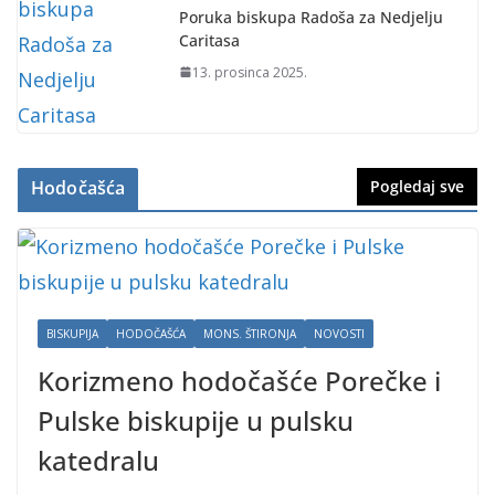
Poruka biskupa Radoša za Nedjelju
Caritasa
13. prosinca 2025.
Hodočašća
Pogledaj sve
BISKUPIJA
HODOČAŠĆA
MONS. ŠTIRONJA
NOVOSTI
Korizmeno hodočašće Porečke i
Pulske biskupije u pulsku
katedralu