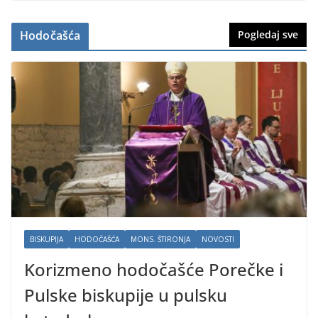
Hodočašća
Pogledaj sve
BISKUPIJA
HODOČAŠĆA
MONS. ŠTIRONJA
NOVOSTI
Korizmeno hodočašće Porečke i
Pulske biskupije u pulsku