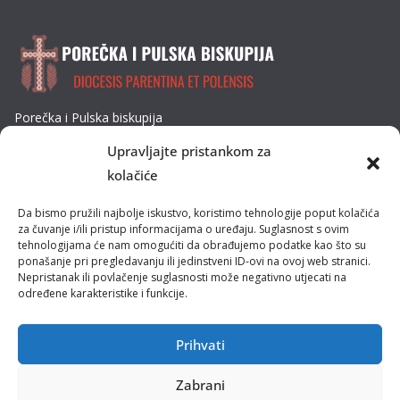
Porečka i Pulska biskupija
Dobrilina 3, 52440 Poreč
Upravljajte pristankom za
Tel: 052/432-064
kolačiće
E-mail: biskupija@ppb.hr
Da bismo pružili najbolje iskustvo, koristimo tehnologije poput kolačića
Kultura i tradicija
za čuvanje i/ili pristup informacijama o uređaju. Suglasnost s ovim
tehnologijama će nam omogućiti da obrađujemo podatke kao što su
ponašanje pri pregledavanju ili jedinstveni ID-ovi na ovoj web stranici.
Misije
Nepristanak ili povlačenje suglasnosti može negativno utjecati na
određene karakteristike i funkcije.
Pastoral obitelji
Pastoral mladih
Prihvati
Zabrani