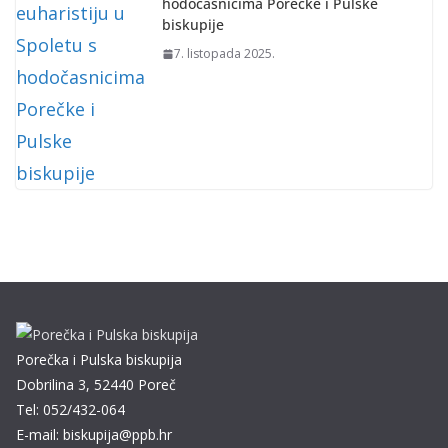
hodočasnicima Porečke i Pulske
biskupije
7. listopada 2025.
Porečka i Pulska biskupija
Dobrilina 3, 52440 Poreč
Tel: 052/432-064
E-mail: biskupija@ppb.hr