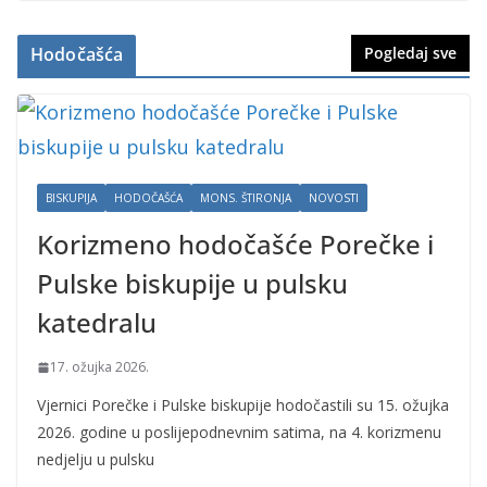
Hodočašća
Pogledaj sve
BISKUPIJA
HODOČAŠĆA
MONS. ŠTIRONJA
NOVOSTI
Korizmeno hodočašće Porečke i
Pulske biskupije u pulsku
katedralu
17. ožujka 2026.
Vjernici Porečke i Pulske biskupije hodočastili su 15. ožujka
2026. godine u poslijepodnevnim satima, na 4. korizmenu
nedjelju u pulsku