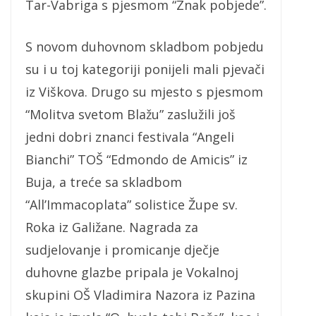
Tar-Vabriga s pjesmom “Znak pobjede”.
S novom duhovnom skladbom pobjedu
su i u toj kategoriji ponijeli mali pjevači
iz Viškova. Drugo su mjesto s pjesmom
“Molitva svetom Blažu” zaslužili još
jedni dobri znanci festivala “Angeli
Bianchi” TOŠ “Edmondo de Amicis” iz
Buja, a treće sa skladbom
“All’Immacoplata” solistice Župe sv.
Roka iz Galižane. Nagrada za
sudjelovanje i promicanje dječje
duhovne glazbe pripala je Vokalnoj
skupini OŠ Vladimira Nazora iz Pazina