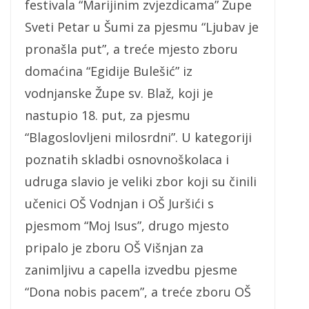
festivala “Marijinim zvjezdicama” Župe
Sveti Petar u Šumi za pjesmu “Ljubav je
pronašla put”, a treće mjesto zboru
domaćina “Egidije Bulešić” iz
vodnjanske Župe sv. Blaž, koji je
nastupio 18. put, za pjesmu
“Blagoslovljeni milosrdni”. U kategoriji
poznatih skladbi osnovnoškolaca i
udruga slavio je veliki zbor koji su činili
učenici OŠ Vodnjan i OŠ Juršići s
pjesmom “Moj Isus”, drugo mjesto
pripalo je zboru OŠ Višnjan za
zanimljivu a capella izvedbu pjesme
“Dona nobis pacem”, a treće zboru OŠ