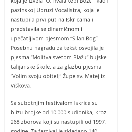
koja je izvela “O, hvala tebi Bože”, kao i
pazinskoj Udruzi Vocalistra, koja je
nastupila prvi put na Iskricama i
predstavila se dinamičnom i
upečatljivom pjesmom “Silan Bog”.
Posebnu nagradu za tekst osvojila je
pjesma “Molitva svetom Blažu” bujske
talijanske škole, a za glazbu pjesma
“Volim svoju obitelj” Župe sv. Matej iz
Viškova.
Sa subotnjim festivalom Iskrice su
blizu brojke od 10.000 sudionika, kroz
268 zborova koji su nastupili od 1997.
godine. Za festival je skladano 140