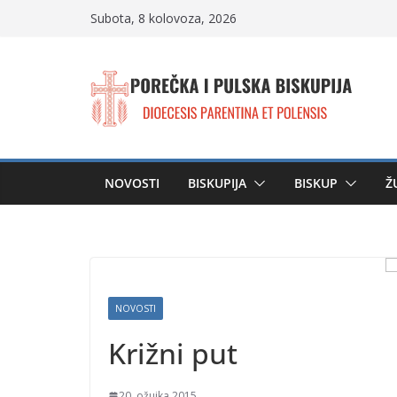
Skip
Subota, 8 kolovoza, 2026
to
content
NOVOSTI
BISKUPIJA
BISKUP
Ž
NOVOSTI
Križni put
20. ožujka 2015.