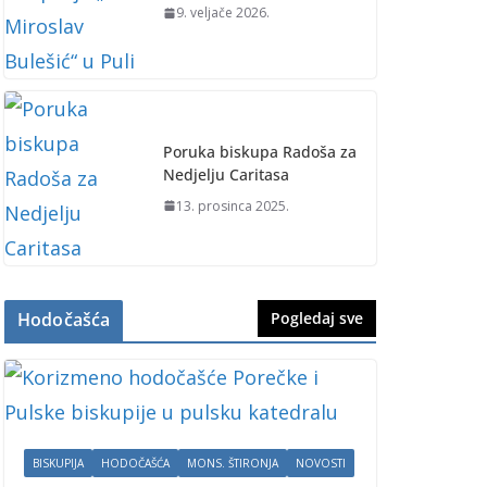
9. veljače 2026.
Poruka biskupa Radoša za
Nedjelju Caritasa
13. prosinca 2025.
Hodočašća
Pogledaj sve
BISKUPIJA
HODOČAŠĆA
MONS. ŠTIRONJA
NOVOSTI