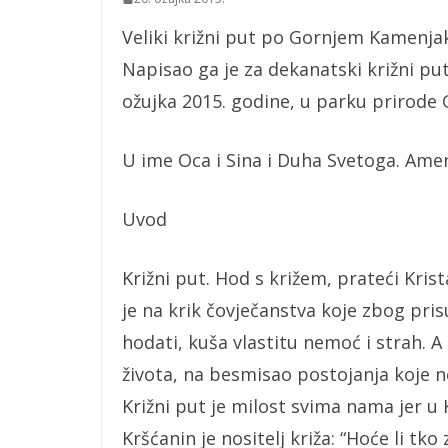
Veliki križni put po Gornjem Kamenjaku
Napisao ga je za dekanatski križni put
ožujka 2015. godine, u parku prirode
U ime Oca i Sina i Duha Svetoga. Ame
Uvod
Križni put. Hod s križem, prateći Kris
je na krik čovječanstva koje zbog pri
hodati, kuša vlastitu nemoć i strah.
života, na besmisao postojanja koje ne
Križni put je milost svima nama jer u Kr
Kršćanin je nositelj križa: “Hoće li 