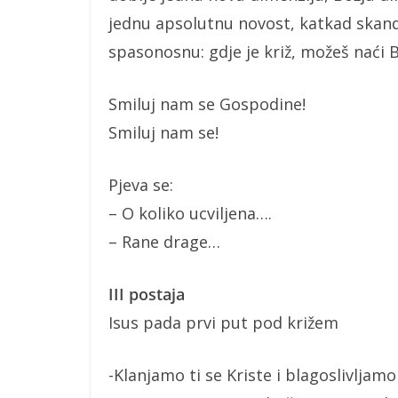
jednu apsolutnu novost, katkad skandal
spasonosnu: gdje je križ, možeš naći 
Smiluj nam se Gospodine!
Smiluj nam se!
Pjeva se:
– O koliko ucviljena….
– Rane drage…
III postaja
Isus pada prvi put pod križem
-Klanjamo ti se Kriste i blagoslivljamo