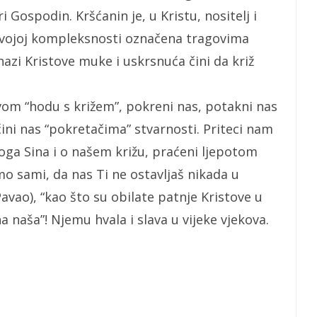
i Gospodin. Kršćanin je, u Kristu, nositelj i
 svojoj kompleksnosti označena tragovima
nazi Kristove muke i uskrsnuća čini da križ
vom “hodu s križem”, pokreni nas, potakni nas
Učini nas “pokretačima” stvarnosti. Priteci nam
oga Sina i o našem križu, praćeni ljepotom
o sami, da nas Ti ne ostavljaš nikada u
Pavao), “kao što su obilate patnje Kristove u
a naša”! Njemu hvala i slava u vijeke vjekova.