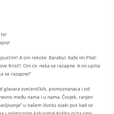
 te!
upio!
pustim? A oni rekoše: Barabu!. Kaže im Pilat:
ove Krist?. Oni će: neka se razapne. A on upita:
ka se razapne!”
od glavara svećeničkih, pismoznanaca i od
dnevno među nama i u nama. Čovjek, ranjen
avljivanje” u našem životu svaki put kad se
ma i religioznim kalupima! Koliko puta smo