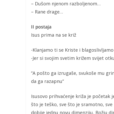
– Dušom njenom razboljenom…
– Rane drage…
II postaja
Isus prima na se križ
-Klanjamo ti se Kriste i blagoslivljamo
-Jer si svojim svetim križem svijet otk
“A pošto ga izrugaše, svukoše mu grim
da ga razapnu”
Isusovo prihvaćenje križa je početak 
što je teško, sve što je sramotno, sve 
dobije jednu novu dimenziju, Božju di