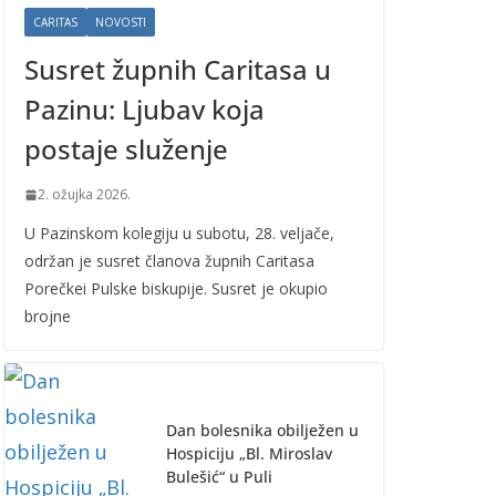
CARITAS
NOVOSTI
Susret župnih Caritasa u
Pazinu: Ljubav koja
postaje služenje
2. ožujka 2026.
U Pazinskom kolegiju u subotu, 28. veljače,
održan je susret članova župnih Caritasa
Porečkei Pulske biskupije. Susret je okupio
brojne
Dan bolesnika obilježen u
Hospiciju „Bl. Miroslav
Bulešić“ u Puli