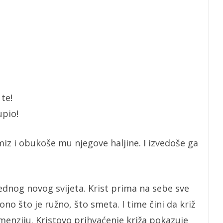
 te!
upio!
iz i obukoše mu njegove haljine. I izvedoše ga
jednog novog svijeta. Krist prima na sebe sve
ono što je ružno, što smeta. I time čini da križ
menziju. Kristovo prihvaćenje križa pokazuje