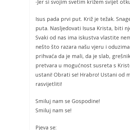
-Jer si svojim svetim križem svijet otk
Isus pada prvi put. Križ je težak. Sna
puta. Nasljedovati Isusa Krista, biti n
Svaki od nas ima iskustva vlastite ne
nešto što razara našu vjeru i oduzima
prihvaća da je mali, da je slab, grešn
pretvara u mogućnost susreta s Krist
ustani! Obrati se! Hrabro! Ustani od mr
rasvijetliti!
Smiluj nam se Gospodine!
Smiluj nam se!
Pjeva se: