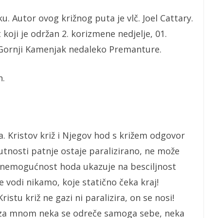
. Autor ovog križnog puta je vlč. Joel Cattary.
 koji je održan 2. korizmene nedjelje, 01.
 Gornji Kamenjak nedaleko Premanture.
n.
ta. Kristov križ i Njegov hod s križem odgovor
sutnosti patnje ostaje paralizirano, ne može
 A nemogućnost hoda ukazuje na besciljnost
 vodi nikamo, koje statično čeka kraj!
istu križ ne gazi ni paralizira, on se nosi!
tko za mnom neka se odreče samoga sebe, neka