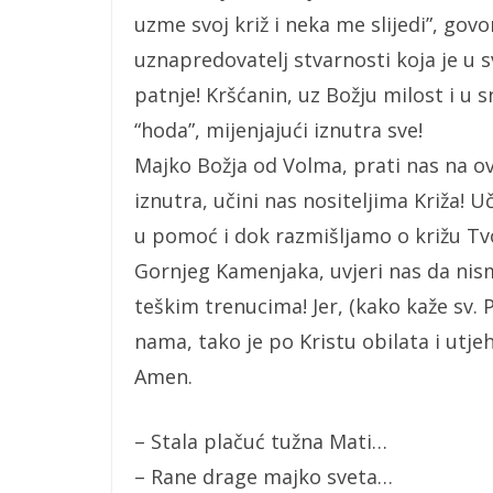
uzme svoj križ i neka me slijedi”, govor
uznapredovatelj stvarnosti koja je u
patnje! Kršćanin, uz Božju milost i u s
“hoda”, mijenjajući iznutra sve!
Majko Božja od Volma, prati nas na o
iznutra, učini nas nositeljima Križa! 
u pomoć i dok razmišljamo o križu Tv
Gornjeg Kamenjaka, uvjeri nas da nism
teškim trenucima! Jer, (kako kaže sv. 
nama, tako je po Kristu obilata i utjeh
Amen.
– Stala plačuć tužna Mati…
– Rane drage majko sveta…