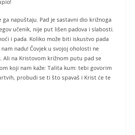
upio!
ge ga napuštaju. Pad je sastavni dio križnoga
jegov učenik, nije put lišen padova i slabosti.
moći i pada. Koliko može biti iskustvo pada
 nam nadu! Čovjek u svojoj oholosti ne
ik. Ali na Kristovom križnom putu pad se
om koji nam kaže: Talita kum: tebi govorim
tvih, probudi se ti što spavaš i Krist će te