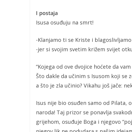
I postaja
Isusa osuđuju na smrt!
-Klanjamo ti se Kriste i blagoslivljamo
-jer si svojim svetim križem svijet otk
“Kojega od ove dvojice hoćete da vam 
Što dakle da učinim s Isusom koji se z
a što je zla učinio? Vikahu još jače: ne
Isus nije bio osuđen samo od Pilata, 
naroda! Taj prizor se ponavlja svako
grijehom, osuđuje Boga i njegovo “poj
njegov lik ne podudara s našim ideja