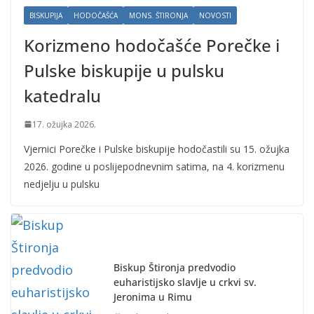
BISKUPIJA
HODOČAŠĆA
MONS. ŠTIRONJA
NOVOSTI
Korizmeno hodočašće Porečke i
Pulske biskupije u pulsku
katedralu
17. ožujka 2026.
Vjernici Porečke i Pulske biskupije hodočastili su 15. ožujka
2026. godine u poslijepodnevnim satima, na 4. korizmenu
nedjelju u pulsku
Biskup Štironja predvodio
euharistijsko slavlje u crkvi sv.
Jeronima u Rimu