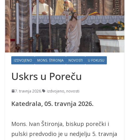
IZDVOJENO
MONS. ŠTIRONJA
NOVOSTI
U FOKUSU
Uskrs u Poreču
7. travnja 2026.
izdvojeno
,
novosti
Katedrala, 05. travnja 2026.
Mons. Ivan Štironja, biskup porečki i
pulski predvodio je u nedjelju 5. travnja