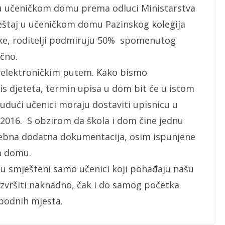
 u učeničkom domu prema odluci Ministarstva
ještaj u učeničkom domu Pazinskog kolegija
tske, roditelji podmiruju 50% spomenutog
čno.
 elektroničkim putem. Kako bismo
is djeteta, termin upisa u dom bit će u istom
udući učenici moraju dostaviti upisnicu u
.7.2016. S obzirom da škola i dom čine jednu
rebna dodatna dokumentacija, osim ispunjene
m domu.
 smješteni samo učenici koji pohađaju našu
izvršiti naknadno, čak i do samog početka
obodnih mjesta.