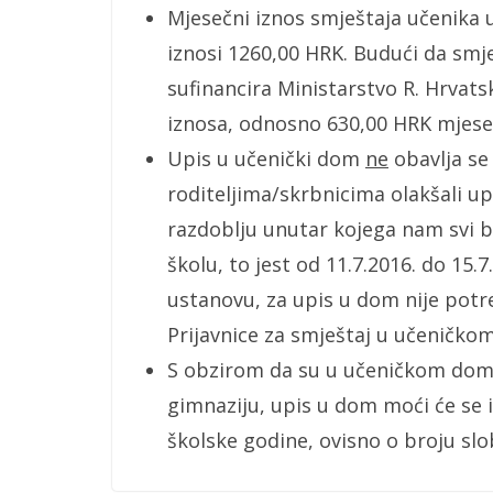
Mjesečni iznos smještaja učenika
iznosi 1260,00 HRK. Budući da sm
sufinancira Ministarstvo R. Hrva
iznosa, odnosno 630,00 HRK mjese
Upis u učenički dom
ne
obavlja se
roditeljima/skrbnicima olakšali up
razdoblju unutar kojega nam svi b
školu, to jest od 11.7.2016. do 15
ustanovu, za upis u dom nije pot
Prijavnice za smještaj u učeničko
S obzirom da su u učeničkom domu
gimnaziju, upis u dom moći će se 
školske godine, ovisno o broju sl