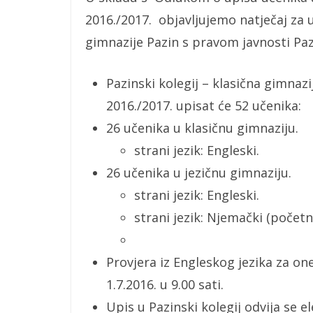
2016./2017. objavljujemo natječaj za u
gimnazije Pazin s pravom javnosti Paz
Pazinski kolegij – klasična gimnaz
2016./2017. upisat će 52 učenika:
26 učenika u klasičnu gimnaziju.
strani jezik: Engleski.
26 učenika u jezičnu gimnaziju.
strani jezik: Engleski.
strani jezik: Njemački (početn
Provjera iz Engleskog jezika za one 
1.7.2016. u 9.00 sati.
Upis u Pazinski kolegij odvija se 