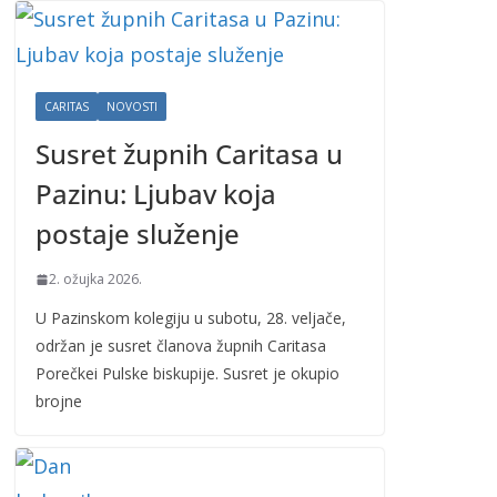
CARITAS
NOVOSTI
Susret župnih Caritasa u
Pazinu: Ljubav koja
postaje služenje
2. ožujka 2026.
U Pazinskom kolegiju u subotu, 28. veljače,
održan je susret članova župnih Caritasa
Porečkei Pulske biskupije. Susret je okupio
brojne