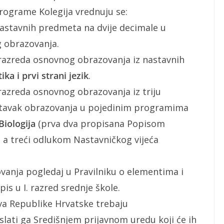
rograme Kolegija vrednuju se:
 nastavnih predmeta na dvije decimale u
g obrazovanja.
 razreda osnovnog obrazovanja iz nastavnih
ka i prvi strani jezik
.
razreda osnovnog obrazovanja iz triju
stavak obrazovanja u pojedinim programima
 Biologija
(prva dva propisana Popisom
 a treći odlukom Nastavničkog vijeća
vanja pogledaj u Pravilniku o elementima i
pis u I. razred srednje škole.
va Republike Hrvatske trebaju
oslati ga Središnjem prijavnom uredu koji će ih