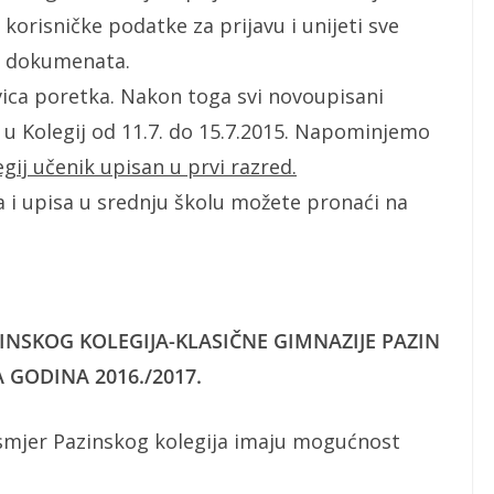
m korisničke podatke za prijavu i unijeti sve
h dokumenata.
tvica poretka. Nakon toga svi novoupisani
u u Kolegij od 11.7. do 15.7.2015. Napominjemo
gij učenik upisan u prvi razred.
a i upisa u srednju školu možete pronaći na
INSKOG KOLEGIJA-KLASIČNE GIMNAZIJE PAZIN
 GODINA 2016./2017.
ni smjer Pazinskog kolegija imaju mogućnost