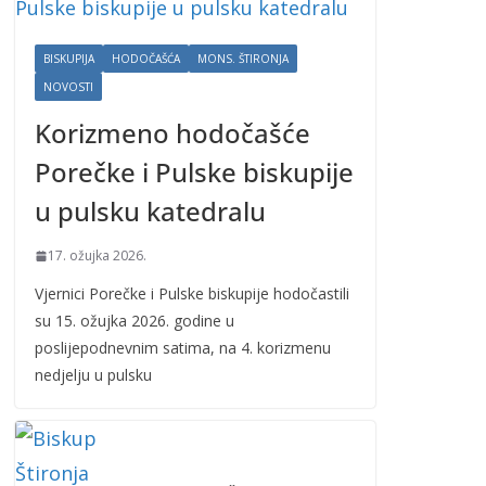
BISKUPIJA
HODOČAŠĆA
MONS. ŠTIRONJA
NOVOSTI
Korizmeno hodočašće
Porečke i Pulske biskupije
u pulsku katedralu
17. ožujka 2026.
Vjernici Porečke i Pulske biskupije hodočastili
su 15. ožujka 2026. godine u
poslijepodnevnim satima, na 4. korizmenu
nedjelju u pulsku