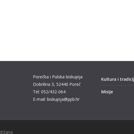
Porečka i Pulska biskupija
Kultura i tradici
Dobrilina 3, 52440 Poreč
Tel: 052/432-064
Misije
E-mail: biskupija@ppb.hr
idržana.