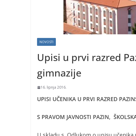
NOVOSTI
Upisi u prvi razred Pa
gimnazije
16. lipnja 2016.
UPISI UČENIKA U PRVI RAZRED PAZI
S PRAVOM JAVNOSTI PAZIN, ŠKOLSKA
U skladu s Odlukom o upisu učenika u 