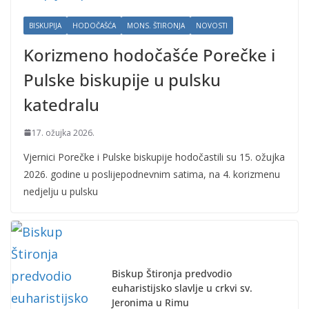
BISKUPIJA
HODOČAŠĆA
MONS. ŠTIRONJA
NOVOSTI
Korizmeno hodočašće Porečke i
Pulske biskupije u pulsku
katedralu
17. ožujka 2026.
Vjernici Porečke i Pulske biskupije hodočastili su 15. ožujka
2026. godine u poslijepodnevnim satima, na 4. korizmenu
nedjelju u pulsku
Biskup Štironja predvodio
euharistijsko slavlje u crkvi sv.
Jeronima u Rimu