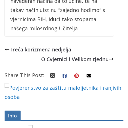
navedenih načina da to učine, te na
takav način uistinu “zajedno hodimo” s
vjernicima BiH, idući tako stopama
našega milosrdnog Učitelja.
Treća korizmena nedjelja
O Cvjetnici i Velikom tjednu
Share This Post:
Info