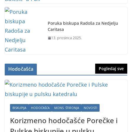
Poruka biskupa Radoša za Nedjelju
Caritasa
13. prosinca 2025.
Hodočašća
Pogledaj sve
BISKUPIJA
HODOČAŠĆA
MONS. ŠTIRONJA
NOVOSTI
Korizmeno hodočašće Porečke i
Pulske biskupije u pulsku