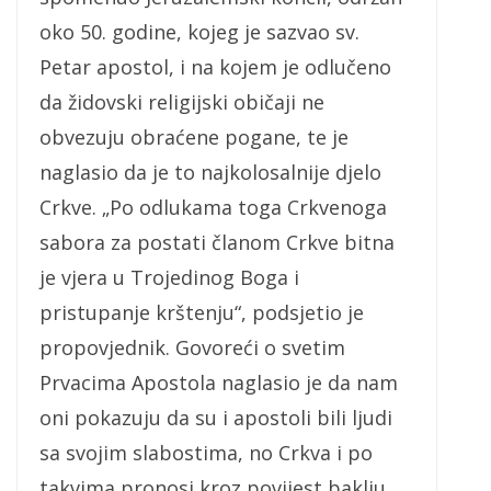
oko 50. godine, kojeg je sazvao sv.
Petar apostol, i na kojem je odlučeno
da židovski religijski običaji ne
obvezuju obraćene pogane, te je
naglasio da je to najkolosalnije djelo
Crkve. „Po odlukama toga Crkvenoga
sabora za postati članom Crkve bitna
je vjera u Trojedinog Boga i
pristupanje krštenju“, podsjetio je
propovjednik. Govoreći o svetim
Prvacima Apostola naglasio je da nam
oni pokazuju da su i apostoli bili ljudi
sa svojim slabostima, no Crkva i po
takvima pronosi kroz povijest baklju