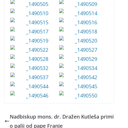
Nadbiskup mons. dr. Dražen Kutleša primi
o palij od pape Franje