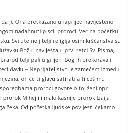
e da je Ona pretkazano unaprijed naviješteno
 Bogom nadahnuti pisci, proroci. Već na početku
ku. Svi utemeljitelji religija osim kršćanstva su
služavku Božju naviještaju prvi retci Sv. Pisma,
raroditelji pali u grijeh, Bog ih prekorava i
reći đavlu – Neprijateljstvo je zamećem između
jezina, on će ti glavu satirati a ti ćeš mu
sporedbama proroci govore o toj ženi npr.
 prorok Mihej ili malo kasnije prorok Izaija.
 ga čeka. Od početka ljudske povijesti čekamo