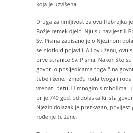
koja je uzvišena.
Druga zanimljivost za ovu Hebrejku j
Božje remek djelo. Nju su navijestili
Sv. Pisma zapisano je o Njezinom dolas
se niotkud pojavili. Ali ovu ženu, ovu 
prve stranice Sv. Pisma. Nakon što su p
govori o posljedicama toga čina govo
tebe i žene, između roda tvoga i roda n
vrebati petu. U mnogim simbolima, u
prije 740 god. od dolaska Krista govori
Njezin dolazak je pretkazan, povijest
rođenje te žene.