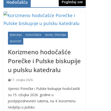
Hodočašća
Pogledaj sve
BISKUPIJA
HODOČAŠĆA
MONS. ŠTIRONJA
NOVOSTI
Korizmeno hodočašće
Porečke i Pulske biskupije
u pulsku katedralu
17. ožujka 2026.
Vjernici Porečke i Pulske biskupije hodočastili
su 15. ožujka 2026. godine u
poslijepodnevnim satima, na 4. korizmenu
nedjelju u pulsku