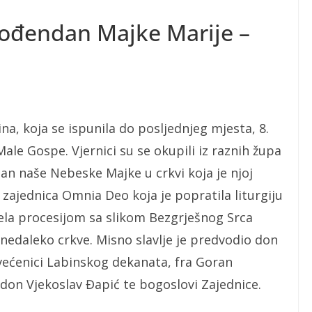
rođendan Majke Marije –
na, koja se ispunila do posljednjeg mjesta, 8.
ale Gospe. Vjernici su se okupili iz raznih župa
dan naše Nebeske Majke u crkvi koja je njoj
 zajednica Omnia Deo koja je popratila liturgiju
ela procesijom sa slikom Bezgrješnog Srca
i nedaleko crkve. Misno slavlje je predvodio don
 svećenici Labinskog dekanata, fra Goran
 don Vjekoslav Đapić te bogoslovi Zajednice.