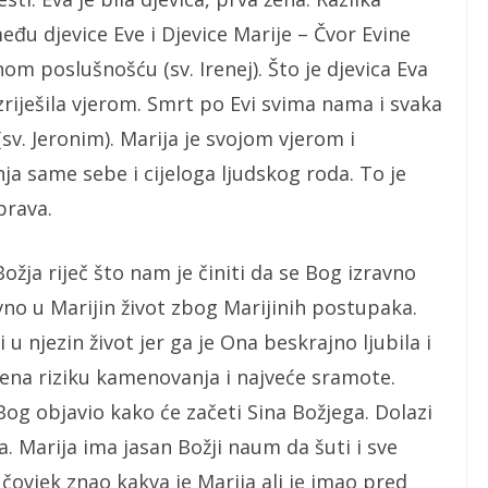
eđu djevice Eve i Djevice Marije – Čvor Evine
nom poslušnošću (sv. Irenej). Što je djevica Eva
zriješila vjerom. Smrt po Evi svima nama i svaka
sv. Jeronim). Marija je svojom vjerom i
a same sebe i cijeloga ljudskog roda. To je
prava.
žja riječ što nam je činiti da se Bog izravno
vno u Marijin život zbog Marijinih postupaka.
 u njezin život jer ga je Ona beskrajno ljubila i
žena riziku kamenovanja i najveće sramote.
Bog objavio kako će začeti Sina Božjega. Dolazi
pa. Marija ima jasan Božji naum da šuti i sve
čovjek znao kakva je Marija ali je imao pred