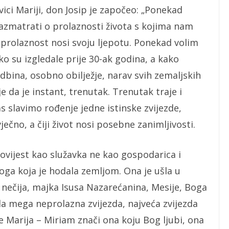
ici Mariji, don Josip je započeo: „Ponekad
azmatrati o prolaznosti života s kojima nam
 prolaznost nosi svoju ljepotu. Ponekad volim
 su izgledale prije 30-ak godina, a kako
dbina, osobno obilježje, narav svih zemaljskih
je da je instant, trenutak. Trenutak traje i
s slavimo rođenje jedne istinske zvijezde,
 vječno, a čiji život nosi posebne zanimljivosti.
povijest kao služavka ne kao gospodarica i
oga koja je hodala zemljom. Ona je ušla u
a nečija, majka Isusa Nazarećanina, Mesije, Boga
la mega neprolazna zvijezda, najveća zvijezda
 Marija – Miriam znači ona koju Bog ljubi, ona