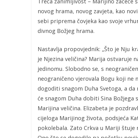
Treća zanimljivost – Marijino začeće 
novog hrama, novog zavjeta, kao nov
sebi priprema čovjeka kao svoje vrhu
divnog Božjeg hrama.
Nastavlja propovjednik: „Što je Nju k
je Njezina veličina? Marija ostvaruje n
jedinomu. Slobodno se, s neograniče
neograničeno vjerovala Bogu koji ne mo
dogoditi snagom Duha Svetoga, a da n
će snagom Duha dobiti Sina Božjega s
Marijina veličina. Elizabeta je pozdrav
cijeloga Marijinog života, podsjeća Ka
pokolebala. Zato Crkva u Mariji štuje n
Ono što se dogodilo na početku povijest