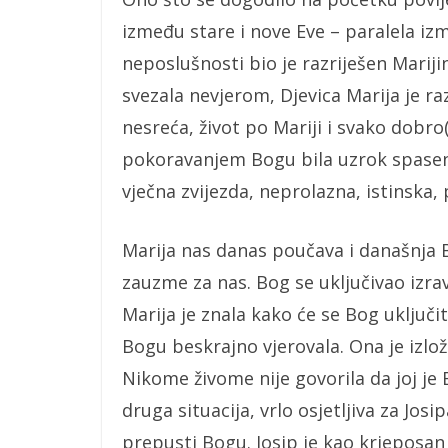
između stare i nove Eve – paralela izm
neposlušnosti bio je razriješen Mariji
svezala nevjerom, Djevica Marija je ra
nesreća, život po Mariji i svako dobro(
pokoravanjem Bogu bila uzrok spasenj
vječna zvijezda, neprolazna, istinska, 
Marija nas danas poučava i današnja Bo
zauzme za nas. Bog se uključivao izra
Marija je znala kako će se Bog uključiti
Bogu beskrajno vjerovala. Ona je izlo
Nikome živome nije govorila da joj je 
druga situacija, vrlo osjetljiva za Josi
prepusti Bogu. Josip je kao krjeposan 