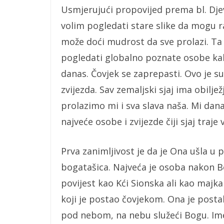
Usmjerujući propovijed prema bl. Djev
volim pogledati stare slike da mogu r
može doći mudrost da sve prolazi. Ta
pogledati globalno poznate osobe kako
danas. Čovjek se zaprepasti. Ovo je su
zvijezda. Sav zemaljski sjaj ima obiljež
prolazimo mi i sva slava naša. Mi dana
najveće osobe i zvijezde čiji sjaj traje
Prva zanimljivost je da je Ona ušla u 
bogatašica. Najveća je osoba nakon B
povijest kao Kći Sionska ali kao majk
koji je postao čovjekom. Ona je posta
pod nebom, na nebu služeći Bogu. Ime