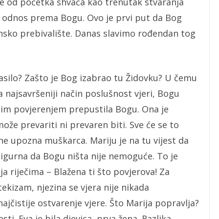
se od početka shvaća kao trenutak stvaranja
i odnos prema Bogu. Ovo je prvi put da Bog
nsko prebivalište. Danas slavimo rođendan tog
rasilo? Zašto je Bog izabrao tu Židovku? U čemu
a najsavršeniji način poslušnost vjeri, Bogu
nim povjerenjem prepustila Bogu. Ona je
že prevariti ni prevaren biti. Sve će se to
e upozna muškarca. Mariju je na tu vijest da
igurna da Bogu ništa nije nemoguće. To je
lja riječima – Blažena ti što povjerova! Za
tekizam, njezina se vjera nije nikada
ajčistije ostvarenje vjere. Što Marija popravlja?
i. Eva je bila djevica, prva žena. Razlika