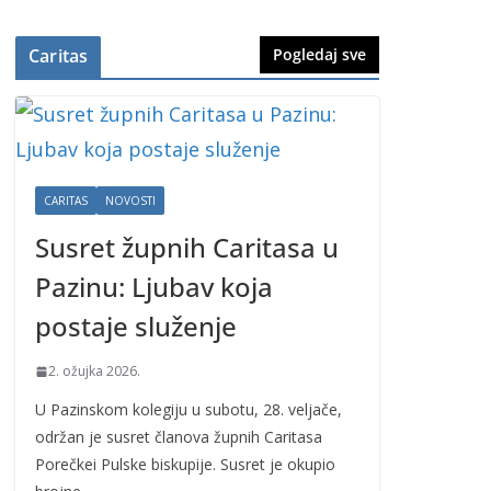
Caritas
Pogledaj sve
CARITAS
NOVOSTI
Susret župnih Caritasa u
Pazinu: Ljubav koja
postaje služenje
2. ožujka 2026.
U Pazinskom kolegiju u subotu, 28. veljače,
održan je susret članova župnih Caritasa
Porečkei Pulske biskupije. Susret je okupio