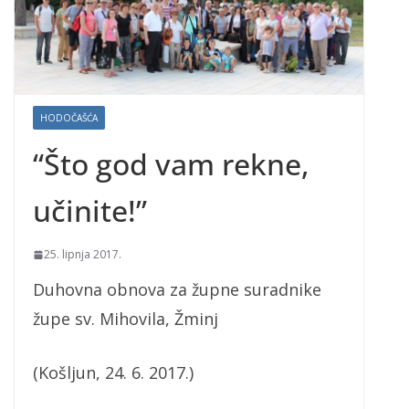
HODOČAŠĆA
“Što god vam rekne,
učinite!”
25. lipnja 2017.
Duhovna obnova za župne suradnike
župe sv. Mihovila, Žminj
(Košljun, 24. 6. 2017.)