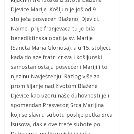
Djevice Marije. Košljun je još od 9.
stoljeća posvećen Blaženoj Djevici.
Naime, prije franjevaca tu je bila
benediktinska opatija sv. Marije
(Sancta Maria Gloriosa), a u 15. stoljeću
kada dolaze fratri crkva i košljunski
samostan ostaju posvećeni Mariji i to
njezinu Navještenju. Razlog više za
promišljanje nad životom Blažene
Djevice kao uzoru naše duhovnosti je i
spomendan Presvetog Srca Marijina
koji se slavi u subotu poslije petka Srca
Isusova, dakle ove treće subote po
Duhovima, no liturgijski je jača