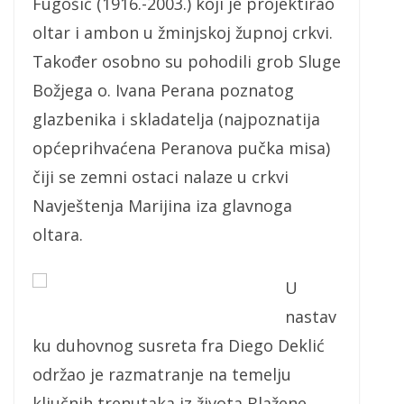
Fugošić (1916.-2003.) koji je projektirao
oltar i ambon u žminjskoj župnoj crkvi.
Također osobno su pohodili grob Sluge
Božjega o. Ivana Perana poznatog
glazbenika i skladatelja (najpoznatija
općeprihvaćena Peranova pučka misa)
čiji se zemni ostaci nalaze u crkvi
Navještenja Marijina iza glavnoga
oltara.
U
nastav
ku duhovnog susreta fra Diego Deklić
održao je razmatranje na temelju
ključnih trenutaka iz života Blažene