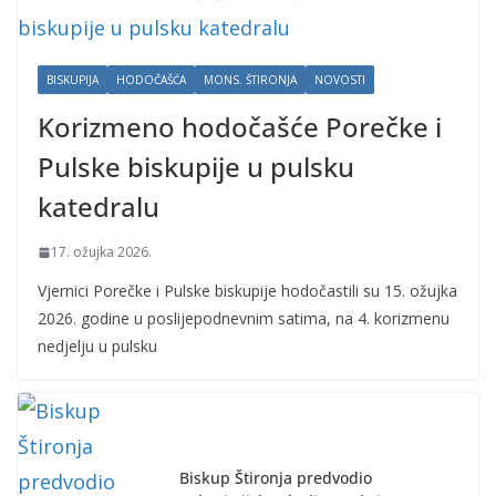
BISKUPIJA
HODOČAŠĆA
MONS. ŠTIRONJA
NOVOSTI
Korizmeno hodočašće Porečke i
Pulske biskupije u pulsku
katedralu
17. ožujka 2026.
Vjernici Porečke i Pulske biskupije hodočastili su 15. ožujka
2026. godine u poslijepodnevnim satima, na 4. korizmenu
nedjelju u pulsku
Biskup Štironja predvodio