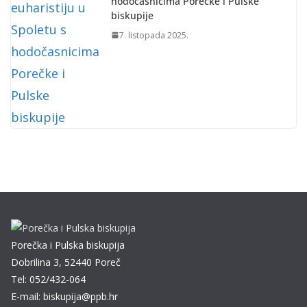
hodočasnicima Porečke i Pulske
biskupije
7. listopada 2025.
Porečka i Pulska biskupija
Dobrilina 3, 52440 Poreč
Tel: 052/432-064
E-mail: biskupija@ppb.hr