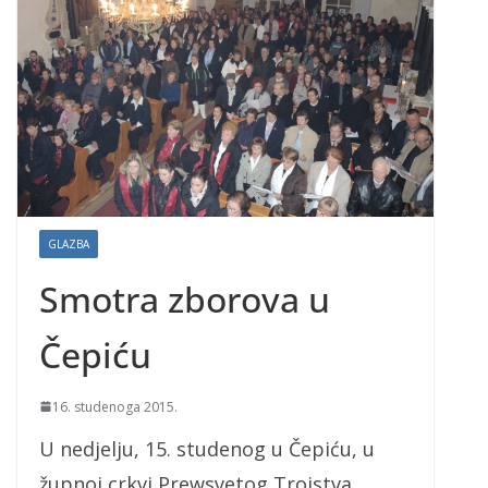
GLAZBA
Smotra zborova u
Čepiću
16. studenoga 2015.
U nedjelju, 15. studenog u Čepiću, u
župnoj crkvi Prewsvetog Trojstva,