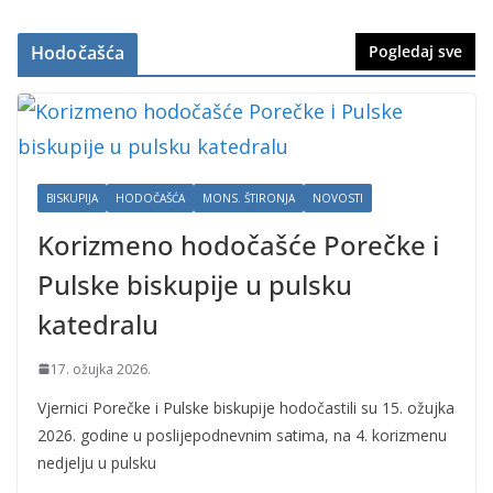
Hodočašća
Pogledaj sve
BISKUPIJA
HODOČAŠĆA
MONS. ŠTIRONJA
NOVOSTI
Korizmeno hodočašće Porečke i
Pulske biskupije u pulsku
katedralu
17. ožujka 2026.
Vjernici Porečke i Pulske biskupije hodočastili su 15. ožujka
2026. godine u poslijepodnevnim satima, na 4. korizmenu
nedjelju u pulsku