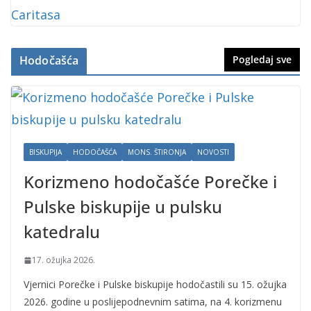
Hodočašća
Pogledaj sve
BISKUPIJA
HODOČAŠĆA
MONS. ŠTIRONJA
NOVOSTI
Korizmeno hodočašće Porečke i
Pulske biskupije u pulsku
katedralu
17. ožujka 2026.
Vjernici Porečke i Pulske biskupije hodočastili su 15. ožujka
2026. godine u poslijepodnevnim satima, na 4. korizmenu