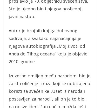
proslavio je 70. obljetnicu svećeništva,
što je ujedno bio i njegov posljednji
javni nastup.
Autor je brojnih knjiga duhovnog
sadržaja, a svakako najznačajnija je
njegova autobiografija „Moj život, od
Anda do Tihog oceana“ koju je objavio
2010. godine.
Izuzetno omiljen među narodom, bio je
zaista oličenje izraza koji se uobičajeno
koristi za svećenike „Uzet iz naroda i
postavljen za narod.“, ali on je to bio,
na posve identičan način, možda još i