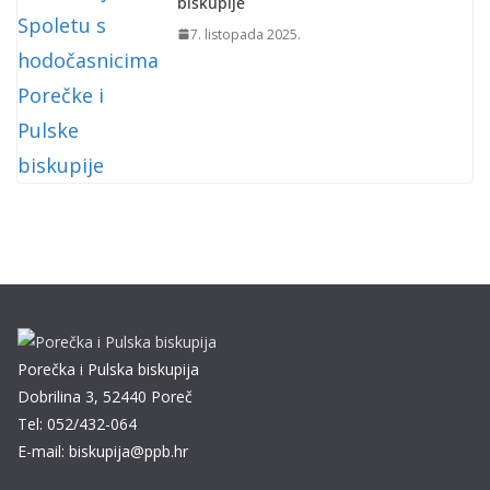
biskupije
7. listopada 2025.
Porečka i Pulska biskupija
Dobrilina 3, 52440 Poreč
Tel: 052/432-064
E-mail: biskupija@ppb.hr