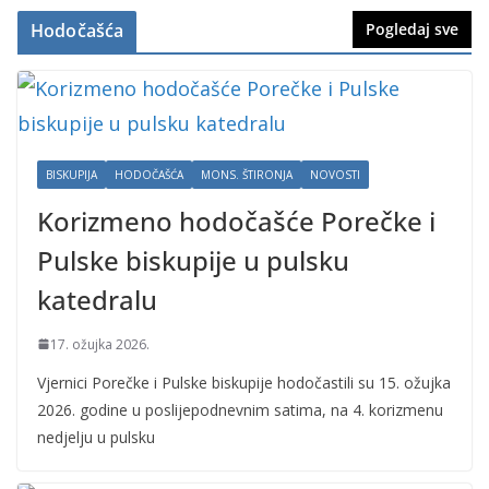
Hodočašća
Pogledaj sve
BISKUPIJA
HODOČAŠĆA
MONS. ŠTIRONJA
NOVOSTI
Korizmeno hodočašće Porečke i
Pulske biskupije u pulsku
katedralu
17. ožujka 2026.
Vjernici Porečke i Pulske biskupije hodočastili su 15. ožujka
2026. godine u poslijepodnevnim satima, na 4. korizmenu
nedjelju u pulsku