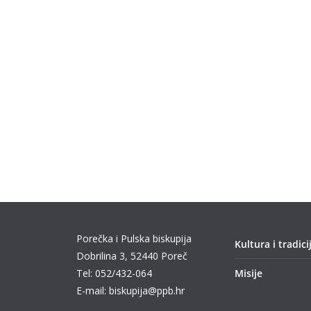
Porečka i Pulska biskupija
Kultura i tradici
Dobrilina 3, 52440 Poreč
Tel: 052/432-064
Misije
E-mail: biskupija@ppb.hr