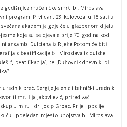
e godišnjice mučeničke smrti bl. Miroslava
ni program. Prvi dan, 23. kolovoza, u 18 sati u
a svečana akademija gdje će u glazbenom dijelu
pjesme koje su se pjevale prije 70. godina kod
alni ansambl Dulciana iz Rijeke Potom će biti
afija s beatifikacije bl. Miroslava iz pulske
ešić, beatifikacija“, te „Duhovnik dnevnik bl.
ka“.
dnik preč. Sergije Jelenić i tehnički urednik
riti mr. Ilija Jakovljević, priređivač i
kup u miru i dr. Josip Grbac. Prije i poslije
uću i pogledati mjesto ubojstva bl. Miroslava.