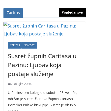
Caritas
Pogledaj sve
CARITAS
NOVOSTI
Susret župnih Caritasa u
Pazinu: Ljubav koja
postaje služenje
2. ožujka 2026.
U Pazinskom kolegiju u subotu, 28. veljače,
održan je susret članova župnih Caritasa
Porečkei Pulske biskupije. Susret je okupio