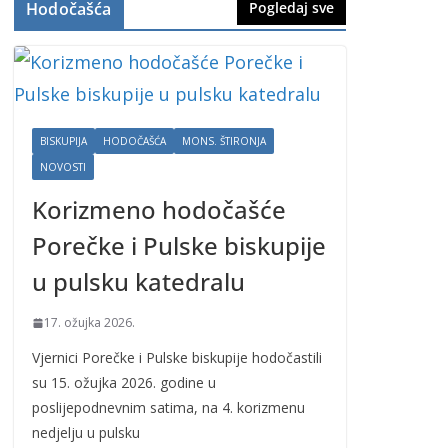
Hodočašća
Pogledaj sve
BISKUPIJA
HODOČAŠĆA
MONS. ŠTIRONJA
NOVOSTI
Korizmeno hodočašće
Porečke i Pulske biskupije
u pulsku katedralu
17. ožujka 2026.
Vjernici Porečke i Pulske biskupije hodočastili
su 15. ožujka 2026. godine u
poslijepodnevnim satima, na 4. korizmenu
nedjelju u pulsku