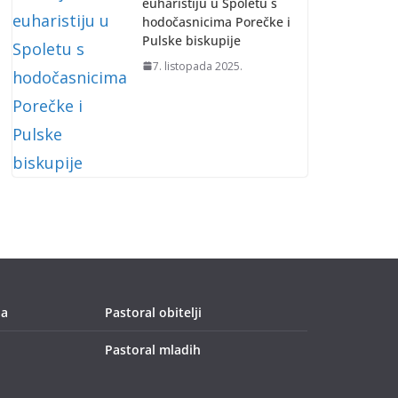
euharistiju u Spoletu s
hodočasnicima Porečke i
Pulske biskupije
7. listopada 2025.
ja
Pastoral obitelji
Pastoral mladih