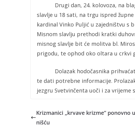
Drugi dan, 24. kolovoza, na blagda
slavlje u 18 sati, na trgu ispred župn
kardinal Vinko Puljić u zajedništvu s 
Misnom slavlju prethodi kratki duhovni
misnog slavlje bit će molitva bl. Miro
prigodu, te ophod oko oltara u crkvi g
Dolazak hodočasnika prihvaćat će re
te dati potrebne informacije. Prolaz
jezgru Svetvinčenta uoči i za vrijeme s
Krizmanici „krvave krizme“ ponovno u
nišću