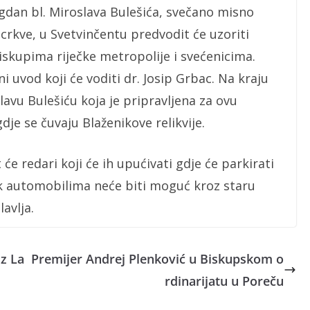
n bl. Miroslava Bulešića, svečano misno
e crkve, u Svetvinčentu predvodit će uzoriti
biskupima riječke metropolije i svećenicima.
 uvod koji će voditi dr. Josip Grbac. Na kraju
slavu Bulešiću koja je pripravljena za ovu
dje se čuvaju Blaženikove relikvije.
dari koji će ih upućivati gdje će parkirati
ak automobilima neće biti moguć kroz staru
lavlja.
z La
Premijer Andrej Plenković u Biskupskom o
rdinarijatu u Poreču