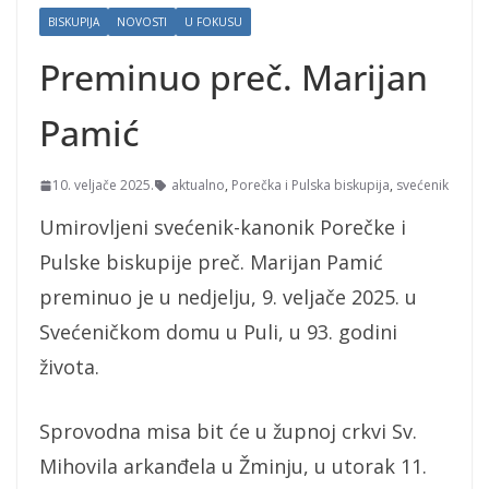
BISKUPIJA
NOVOSTI
U FOKUSU
Preminuo preč. Marijan
Pamić
10. veljače 2025.
aktualno
,
Porečka i Pulska biskupija
,
svećenik
Umirovljeni svećenik-kanonik Porečke i
Pulske biskupije preč. Marijan Pamić
preminuo je u nedjelju, 9. veljače 2025. u
Svećeničkom domu u Puli, u 93. godini
života.
Sprovodna misa bit će u župnoj crkvi Sv.
Mihovila arkanđela u Žminju, u utorak 11.