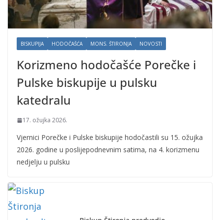
BISKUPIJA
HODOČAŠĆA
MONS. ŠTIRONJA
NOVOSTI
Korizmeno hodočašće Porečke i
Pulske biskupije u pulsku
katedralu
17. ožujka 2026.
Vjernici Porečke i Pulske biskupije hodočastili su 15. ožujka
2026. godine u poslijepodnevnim satima, na 4. korizmenu
nedjelju u pulsku