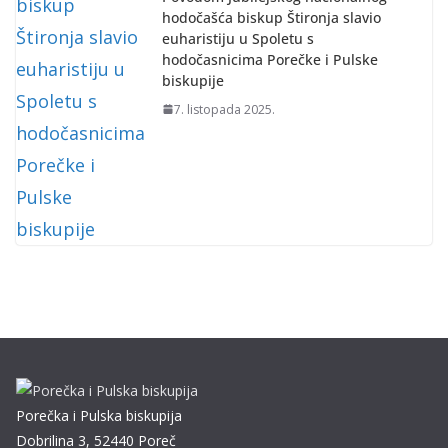
hodočašća biskup Štironja slavio
euharistiju u Spoletu s
hodočasnicima Porečke i Pulske
biskupije
7. listopada 2025.
Porečka i Pulska biskupija
Dobrilina 3, 52440 Poreč