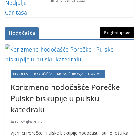
13. prosinca 2025.
Hodočašća
Pogledaj sve
BISKUPIJA
HODOČAŠĆA
MONS. ŠTIRONJA
NOVOSTI
Korizmeno hodočašće Porečke i
Pulske biskupije u pulsku
katedralu
17. ožujka 2026.
Vjernici Porečke i Pulske biskupije hodočastili su 15. ožujka