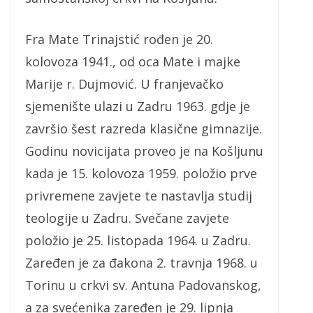
Fra Mate Trinajstić rođen je 20.
kolovoza 1941., od oca Mate i majke
Marije r. Dujmović. U franjevačko
sjemenište ulazi u Zadru 1963. gdje je
završio šest razreda klasične gimnazije.
Godinu novicijata proveo je na Košljunu
kada je 15. kolovoza 1959. položio prve
privremene zavjete te nastavlja studij
teologije u Zadru. Svečane zavjete
položio je 25. listopada 1964. u Zadru.
Zaređen je za đakona 2. travnja 1968. u
Torinu u crkvi sv. Antuna Padovanskog,
a za svećenika zaređen je 29. lipnja