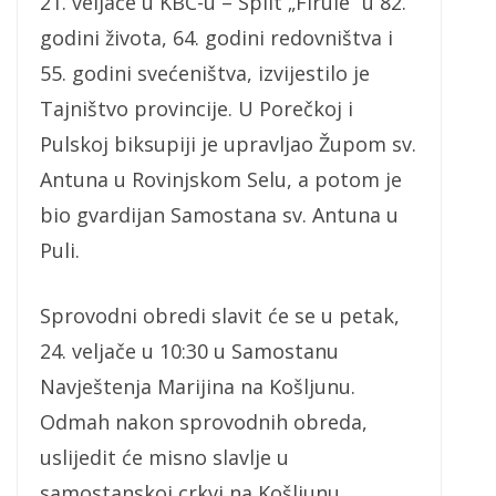
21. veljače u KBC-u – Split „Firule“ u 82.
godini života, 64. godini redovništva i
55. godini svećeništva, izvijestilo je
Tajništvo provincije. U Porečkoj i
Pulskoj biksupiji je upravljao Župom sv.
Antuna u Rovinjskom Selu, a potom je
bio gvardijan Samostana sv. Antuna u
Puli.
Sprovodni obredi slavit će se u petak,
24. veljače u 10:30 u Samostanu
Navještenja Marijina na Košljunu.
Odmah nakon sprovodnih obreda,
uslijedit će misno slavlje u
samostanskoj crkvi na Košljunu.